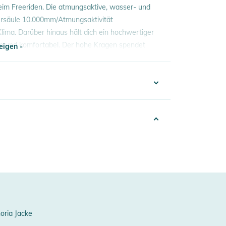
beim Freeriden. Die atmungsaktive, wasser- und
äule 10.000mm/Atmungsaktivität
lima. Darüber hinaus hält dich ein hochwertiger
rm und komfortabel. Der hohe Kragen spendet
eigen -
nierung ist die Jacke PFC frei. Technische
 elastische Ärmelinnenbündchen tragen zum hohen
eigen -
er / Futter: 1. 100% Polyamid, 2. 100%
00% Polyester
00mm/Atmungsaktivität 10.000g/m²/24h)
oria Jacke