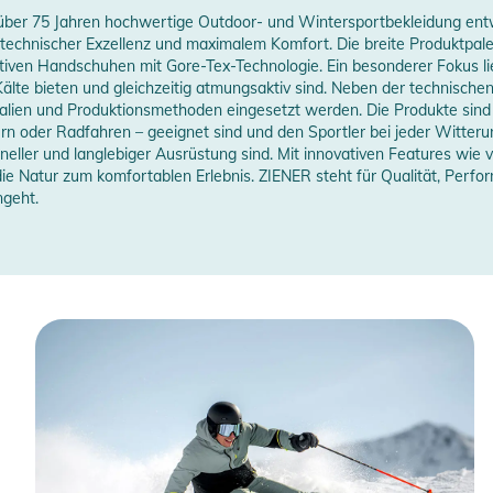
it über 75 Jahren hochwertige Outdoor- und Wintersportbekleidung en
technischer Exzellenz und maximalem Komfort. Die breite Produktpalet
vativen Handschuhen mit Gore-Tex-Technologie. Ein besonderer Fokus 
älte bieten und gleichzeitig atmungsaktiv sind. Neben der technisch
alien und Produktionsmethoden eingesetzt werden. Die Produkte sind s
rn oder Radfahren – geeignet sind und den Sportler bei jeder Witteru
oneller und langlebiger Ausrüstung sind. Mit innovativen Features wie
ie Natur zum komfortablen Erlebnis. ZIENER steht für Qualität, Perfor
ngeht.