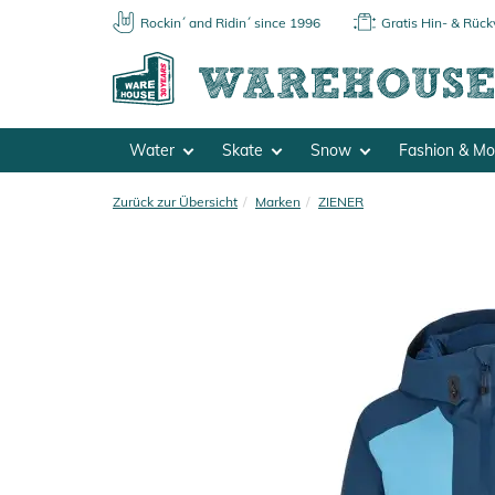
Rockin´ and Ridin´ since 1996
Gratis Hin- & Rüc
Water
Skate
Snow
Fashion & M
Zurück zur Übersicht
Marken
ZIENER