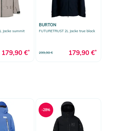
BURTON
 Jacke summit
FUTURETRUST 2L Jacke true black
179,90 €
*
179,90 €
*
299,90 €
-28%