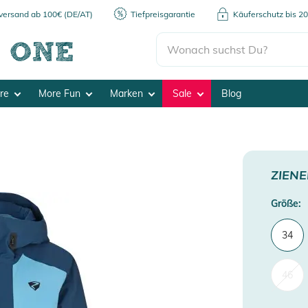
kversand ab 100€ (DE/AT)
Tiefpreisgarantie
Käuferschutz bis 2
ore
More Fun
Marken
Sale
Blog
ZIEN
Größe:
34
46