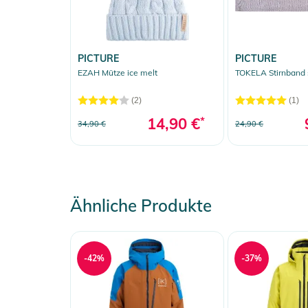
PICTURE
PICTURE
EZAH Mütze ice melt
TOKELA Stirnband 
(2)
(1)
14,90 €
*
34,90 €
24,90 €
Ähnliche Produkte
-42%
-37%