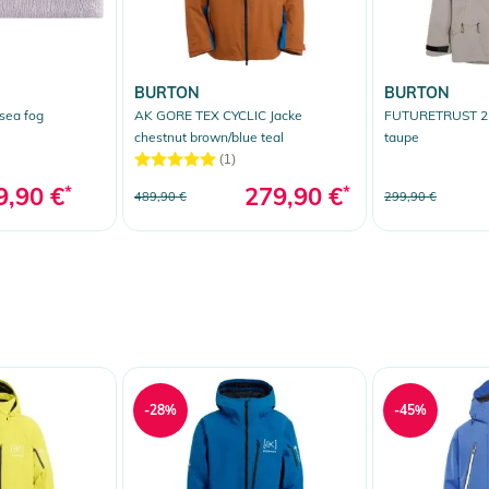
BURTON
BURTON
sea fog
AK GORE TEX CYCLIC Jacke
FUTURETRUST 2L
chestnut brown/blue teal
taupe
(1)
9,90 €
*
279,90 €
*
489,90 €
299,90 €
-28%
-45%