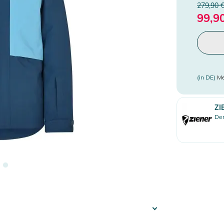
279,90 
99,9
(in DE)
Me
ZI
Den