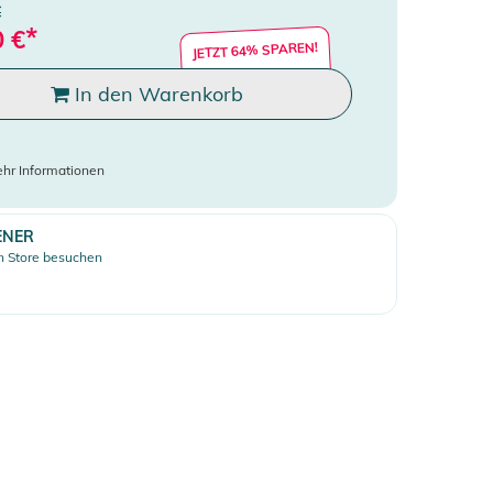
€
*
0
€
JETZT 64% SPAREN!
In den Warenkorb
hr Informationen
ENER
 Store besuchen