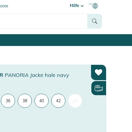
DE
Hilfe
0000€
ER
PANORIA Jacke hale navy
36
38
40
42
44