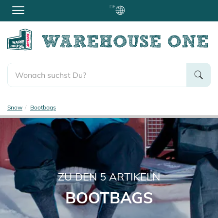
DE
Snow
Bootbags
ZU DEN
5
ARTIKELN
BOOTBAGS