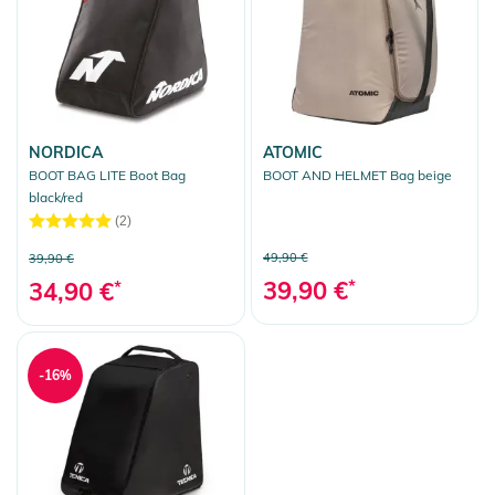
NORDICA
ATOMIC
BOOT BAG LITE Boot Bag
BOOT AND HELMET Bag beige
black/red
(2)
49,90 €
39,90 €
39,90 €
*
34,90 €
*
-16%