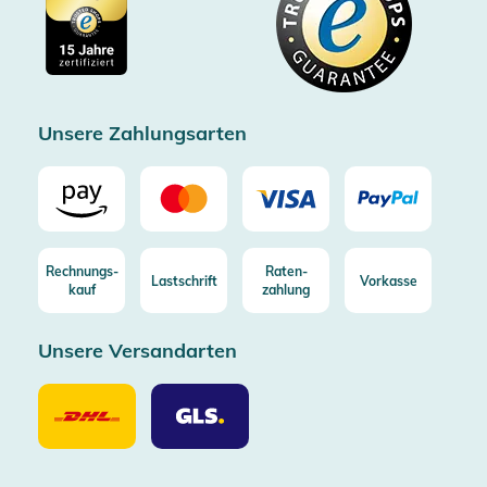
Cookie-Einstellungen
Impressum
Gratis Versand ab 100€ Bestellwert (in DE/AT)
Kostenlose Rücksendung (aus DE/AT)
Zertifizierter Trusted Shop
Unsere Zahlungsarten
Rechnungs-
Raten-
Lastschrift
Vorkasse
kauf
zahlung
Unsere Versandarten
Unsere
Unsere
Versandarten
Versandarten
DHL
GLS