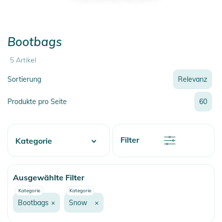
Bootbags
5
Artikel
Sortierung
Relevanz
Relevanz
Produkte pro Seite
60
Neueste
Preis
Preis
Rabatt
Filter
Kategorie
Name
Name
Water
Ausgewählte Filter
Skate
Kategorie
Kategorie
Fashion & More
Bootbags
×
Snow
×
Snow