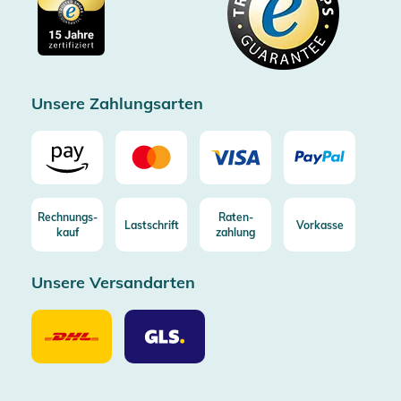
Impressum
Gratis Versand ab 100€ Bestellwert (in DE/AT)
Kostenlose Rücksendung (aus DE/AT)
Zertifizierter Trusted Shop
Unsere Zahlungsarten
Rechnungs-
Raten-
Lastschrift
Vorkasse
kauf
zahlung
Unsere Versandarten
Unsere
Unsere
Versandarten
Versandarten
DHL
GLS