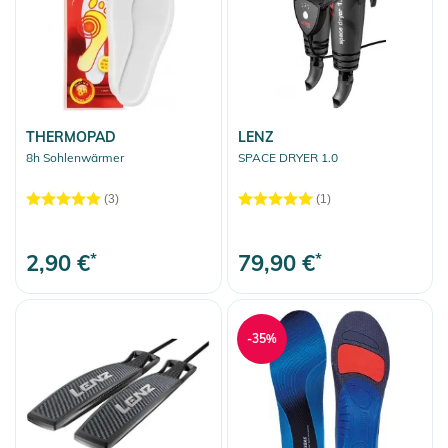
Helme
Protektoren
Lawinen Equipment
Sport Accessoires
THERMOPAD
LENZ
Bootbags
8h Sohlenwärmer
SPACE DRYER 1.0
Sonnenbrillen
(3)
(1)
Rucksäcke
Reisetaschen
2,90 €
*
79,90 €
*
More Fun
Auswahl aufheben
-35%