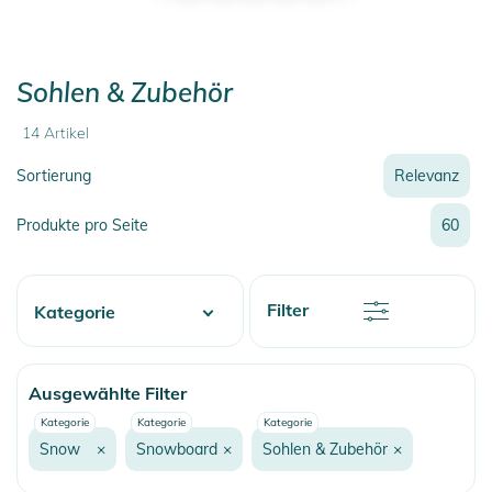
Sohlen & Zubehör
14
Artikel
Sortierung
Relevanz
Relevanz
Produkte pro Seite
60
Neueste
Preis
Preis
Rabatt
Filter
Kategorie
Name
Name
Water
Ausgewählte Filter
Skate
Kategorie
Kategorie
Kategorie
Fashion & More
Snow
×
Snowboard
×
Sohlen & Zubehör
×
Snow