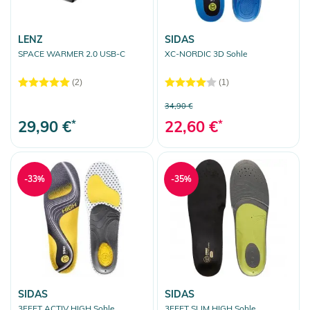
LENZ
SIDAS
SPACE WARMER 2.0 USB-C
XC-NORDIC 3D Sohle
(2)
(1)
34,90 €
29,90 €
*
22,60 €
*
-33%
-35%
SIDAS
SIDAS
3FEET ACTIV HIGH Sohle
3FEET SLIM HIGH Sohle