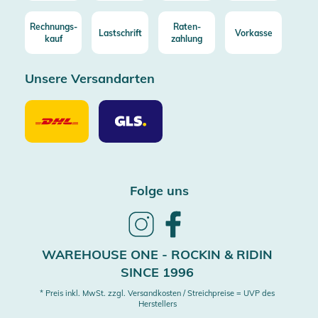
Rechnungs-
Raten-
Lastschrift
Vorkasse
kauf
zahlung
Unsere Versandarten
Unsere
Unsere
Versandarten
Versandarten
DHL
GLS
Folge uns
Follow
Follow
us
us
on
on
WAREHOUSE ONE - ROCKIN & RIDIN
Instagram
Facebook
SINCE 1996
* Preis inkl. MwSt. zzgl. Versandkosten / Streichpreise = UVP des
Herstellers