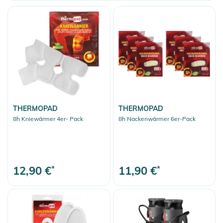
Snowboard
Snowboards
Snowboard Bindungen
Snowboard-Sets
Snowboard Boots
Snowboardbrillen
Ersatzgläser
THERMOPAD
THERMOPAD
8h Kniewärmer 4er- Pack
8h Nackenwärmer 6er-Pack
Splitboarding
Boardbags
Tools and Tuning
12,90 €
*
11,90 €
*
Sohlen & Zubehör
Snowwear
Ski