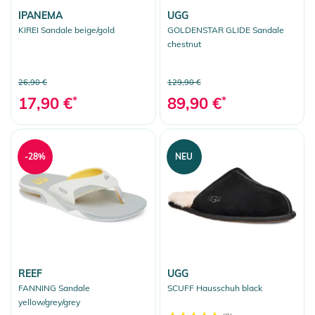
IPANEMA
UGG
KIREI Sandale beige/gold
GOLDENSTAR GLIDE Sandale
chestnut
26,90 €
129,90 €
17,90 €
*
89,90 €
*
-28%
NEU
REEF
UGG
FANNING Sandale
SCUFF Hausschuh black
yellow/grey/grey