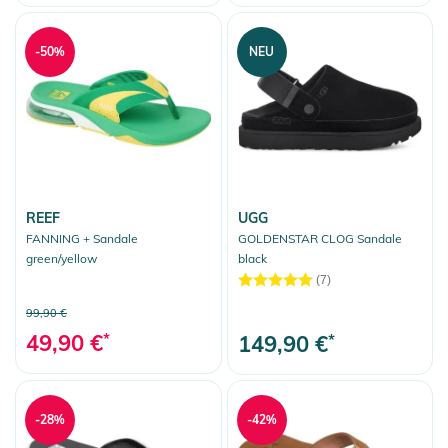
-50%
NEU
REEF
UGG
FANNING + Sandale
GOLDENSTAR CLOG Sandale
green/yellow
black
(7)
99,90 €
49,90 €
*
149,90 €
*
-28%
-42%