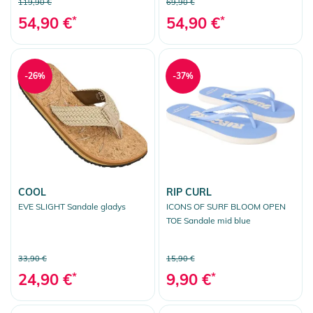
119,90 €
69,90 €
54,90 €
*
54,90 €
*
-26%
-37%
COOL
RIP CURL
EVE SLIGHT Sandale gladys
ICONS OF SURF BLOOM OPEN
TOE Sandale mid blue
33,90 €
15,90 €
24,90 €
*
9,90 €
*