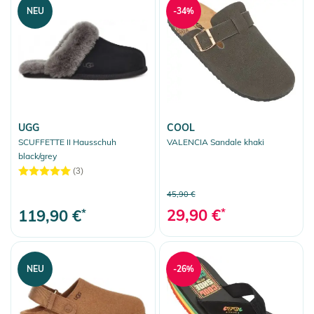
NEU
-34%
UGG
COOL
SCUFFETTE II Hausschuh
VALENCIA Sandale khaki
black/grey
(3)
45,90 €
29,90 €
*
119,90 €
*
NEU
-26%