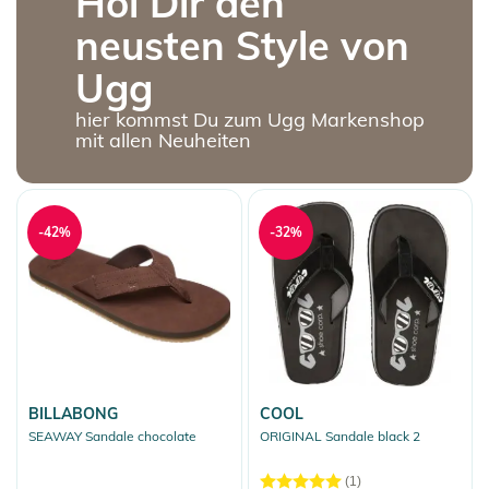
Hol Dir den
neusten Style von
Ugg
hier kommst Du zum Ugg Markenshop
mit allen Neuheiten
-42%
-32%
BILLABONG
COOL
SEAWAY Sandale chocolate
ORIGINAL Sandale black 2
(1)