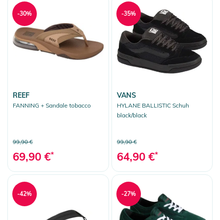
-30%
-35%
REEF
VANS
FANNING + Sandale tobacco
HYLANE BALLISTIC Schuh
black/black
99,90 €
99,90 €
69,90 €
*
64,90 €
*
-42%
-27%