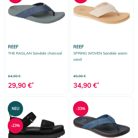
REEF
REEF
THE RAGLAN Sandale charcoal
SPRING WOVEN Sandale warm
sand
64,90 €
49,90 €
29,90 €
*
34,90 €
*
NEU
-33%
-23%