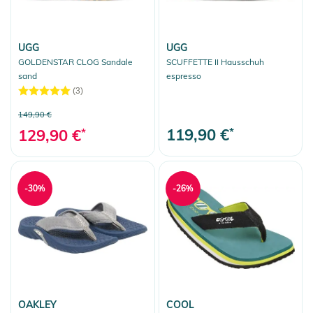
UGG
UGG
GOLDENSTAR CLOG Sandale
SCUFFETTE II Hausschuh
sand
espresso
(3)
149,90 €
119,90 €
*
129,90 €
*
-30%
-26%
OAKLEY
COOL