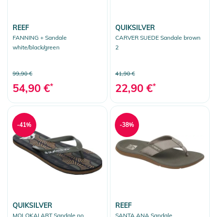
REEF
QUIKSILVER
FANNING + Sandale
CARVER SUEDE Sandale brown
white/black/green
2
99,90 €
41,90 €
54,90 €
*
22,90 €
*
-41%
-38%
QUIKSILVER
REEF
MOLOKAI ART Sandale no
SANTA ANA Sandale