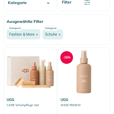
Rabatt
Filter
Kategorie
Name
Name
Water
Ausgewählte Filter
Skate
Kategorie
Kategorie
Fashion & More
Fashion & More
×
Schuhe
×
Streetwear
Schuhe
Hausschuhe
-16%
Sandalen/Slaps
Sneaker & Freizeitschuhe
Winterschuhe
Gummistiefel
Sohlen & Zubehör
UGG
UGG
CARE Schuhpflege-Set
SHOE RENEW
Accessoires