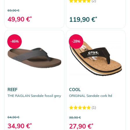
(2)
69,90 €
49,90 €
*
119,90 €
*
-46%
-28%
REEF
COOL
THE RAGLAN Sandale fossil grey
ORIGINAL Sandale cork ltd
(1)
64,90 €
38,90 €
34,90 €
*
27,90 €
*