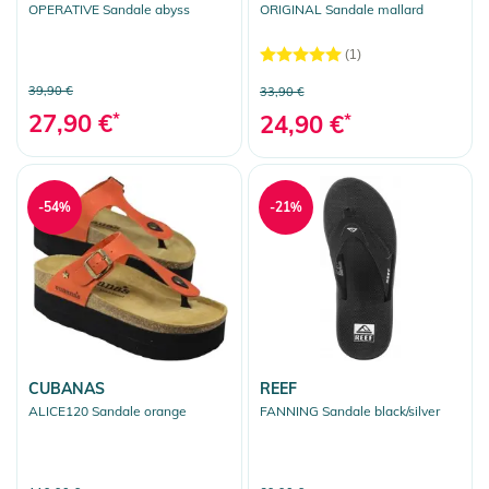
OPERATIVE Sandale abyss
ORIGINAL Sandale mallard
(1)
39,90 €
33,90 €
27,90 €
*
24,90 €
*
-54%
-21%
CUBANAS
REEF
ALICE120 Sandale orange
FANNING Sandale black/silver