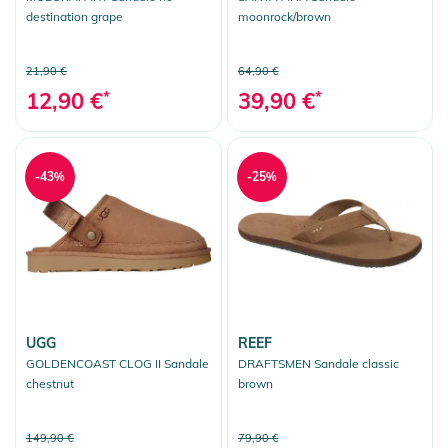
destination grape
moonrock/brown
21,90 €
64,90 €
12,90 €
*
39,90 €
*
-43%
-25%
UGG
REEF
GOLDENCOAST CLOG II Sandale
DRAFTSMEN Sandale classic
chestnut
brown
149,90 €
79,90 €