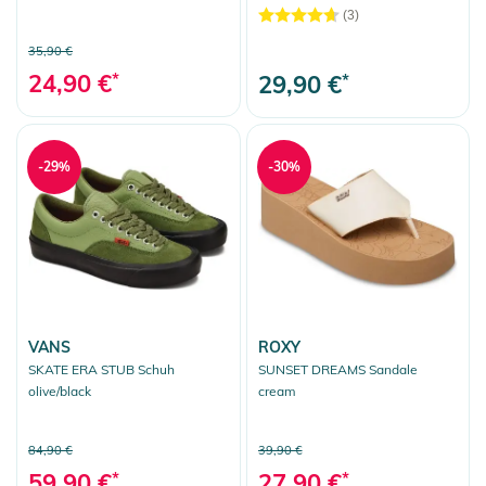
(3)
35,90 €
24,90 €
*
29,90 €
*
-29%
-30%
VANS
ROXY
SKATE ERA STUB Schuh
SUNSET DREAMS Sandale
olive/black
cream
84,90 €
39,90 €
59,90 €
*
27,90 €
*