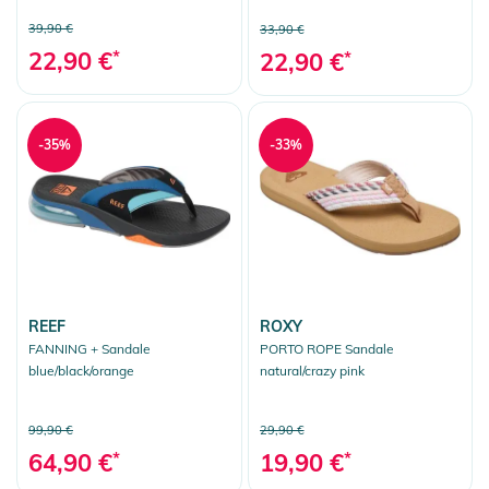
39,90 €
33,90 €
22,90 €
*
22,90 €
*
-35%
-33%
REEF
ROXY
FANNING + Sandale
PORTO ROPE Sandale
blue/black/orange
natural/crazy pink
99,90 €
29,90 €
64,90 €
*
19,90 €
*