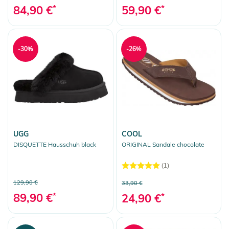
84,90 €
*
59,90 €
*
-30%
-26%
UGG
COOL
DISQUETTE Hausschuh black
ORIGINAL Sandale chocolate
(1)
129,90 €
33,90 €
89,90 €
*
24,90 €
*