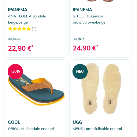
IPANEMA
IPANEMA
ANAT LOLITA Sandale
STREET II Sandale
beige/beige
brown/brown/beige
(1)
34,90 €
32,90 €
24,90 €
*
22,90 €
*
-30%
NEU
COOL
UGG
ORIGINAL Sandale enamel
MENS Lammfellsohle natural