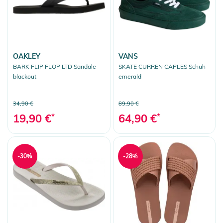
OAKLEY
VANS
BARK FLIP FLOP LTD Sandale
SKATE CURREN CAPLES Schuh
blackout
emerald
34,90 €
89,90 €
19,90 €
*
64,90 €
*
-30%
-28%