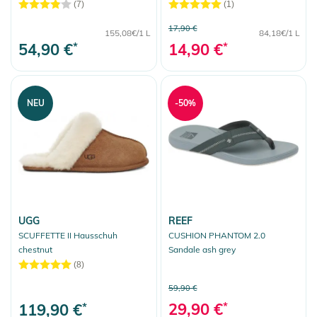
(7)
(1)
Taschen
17,90 €
Snow
155,08€/1 L
84,18€/1 L
54,90 €
*
14,90 €
*
More Fun
Auswahl aufheben
NEU
-50%
UGG
REEF
SCUFFETTE II Hausschuh
CUSHION PHANTOM 2.0
chestnut
Sandale ash grey
(8)
59,90 €
29,90 €
*
119,90 €
*