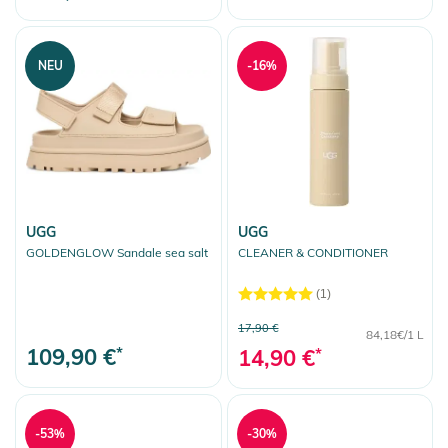
NEU
-16%
UGG
UGG
GOLDENGLOW Sandale sea salt
CLEANER & CONDITIONER
(1)
17,90 €
84,18€/1 L
109,90 €
*
14,90 €
*
-53%
-30%