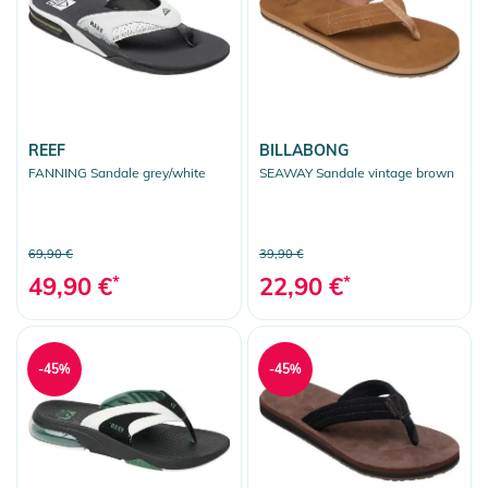
REEF
BILLABONG
FANNING Sandale grey/white
SEAWAY Sandale vintage brown
69,90 €
39,90 €
49,90 €
*
22,90 €
*
-45%
-45%