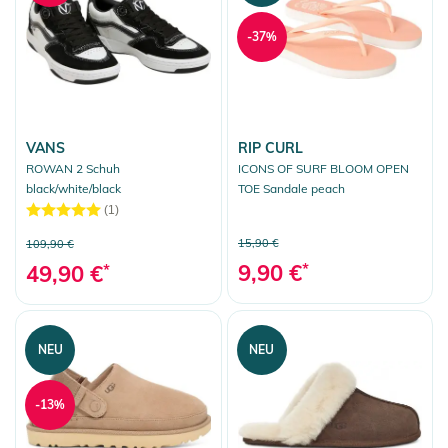
-37%
VANS
RIP CURL
ROWAN 2 Schuh
ICONS OF SURF BLOOM OPEN
black/white/black
TOE Sandale peach
(1)
15,90 €
109,90 €
9,90 €
*
49,90 €
*
NEU
NEU
-13%