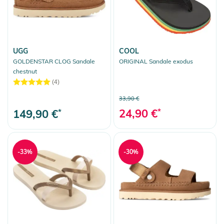
UGG
COOL
GOLDENSTAR CLOG Sandale
ORIGINAL Sandale exodus
chestnut
(4)
33,90 €
24,90 €
*
149,90 €
*
-33%
-30%