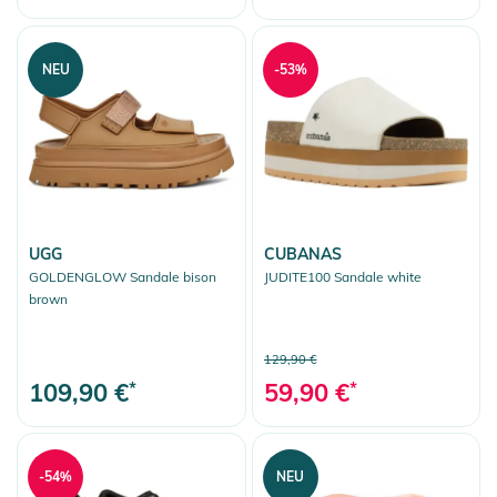
NEU
-53%
UGG
CUBANAS
GOLDENGLOW Sandale bison
JUDITE100 Sandale white
brown
129,90 €
109,90 €
*
59,90 €
*
-54%
NEU