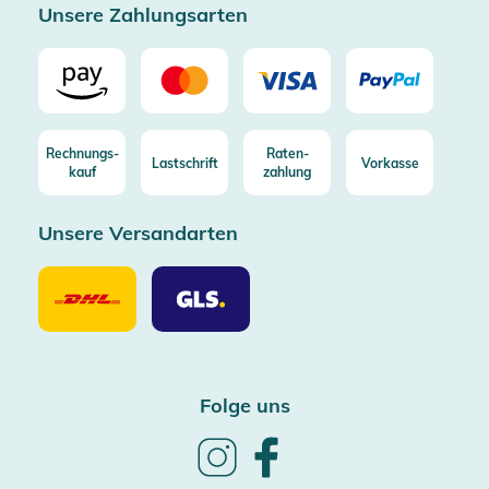
Unsere Zahlungsarten
Rechnungs-
Raten-
Lastschrift
Vorkasse
kauf
zahlung
Unsere Versandarten
Unsere
Unsere
Versandarten
Versandarten
DHL
GLS
Folge uns
Follow
Follow
us
us
on
on