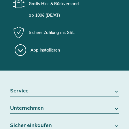
Gratis Hin- & Rückversand
ab 100€ (DE/AT)
Sichere Zahlung mit SSL
App installieren
Service
FAQ / Hilfe
Unternehmen
Batteriegesetz
Kontakt
Über uns
Widerrufsrecht
Sicher einkaufen
Blog