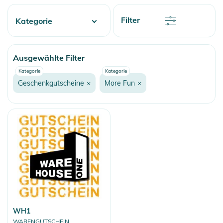
Preis
Rabatt
Filter
Kategorie
Name
Name
Water
Ausgewählte Filter
Skate
Kategorie
Kategorie
Fashion & More
Geschenkgutscheine
×
More Fun
×
Snow
More Fun
Onewheel
Balance Boards
Fahrradzubehör
Heelys
Rollerskating
Snakeboarding
WH1
WARENGUTSCHEIN