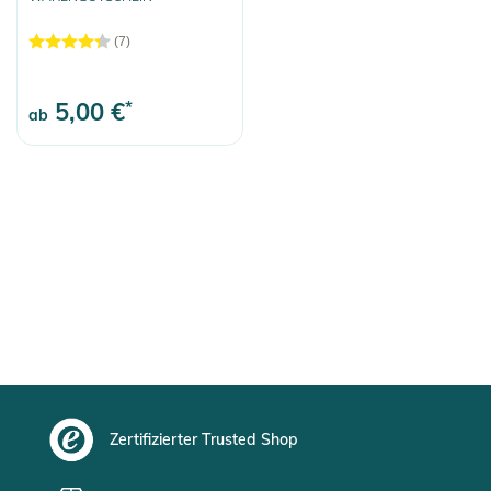
Schlittschuhe
(7)
Scooter/Kickboards
Geschenkgutscheine
5,00 €
*
ab
Outdoor Equipment
Auswahl aufheben
Zertifizierter Trusted Shop