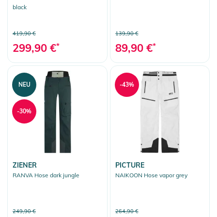
black
419,90 €
139,90 €
299,90 €
*
89,90 €
*
NEU
-43%
-30%
ZIENER
PICTURE
RANVA Hose dark jungle
NAIKOON Hose vapor grey
249,90 €
264,90 €