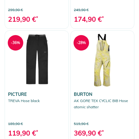
299,90 €
249,90 €
219,90 €
*
174,90 €
*
-36%
-28%
PICTURE
BURTON
TREVA Hose black
AK GORE TEX CYCLIC BIB Hose
atomic shatter
189,90 €
519,90 €
119,90 €
*
369,90 €
*