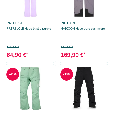
PROTEST
PICTURE
PRTRELOLE Hose thistle purple
NAIKOON Hose pure cashmere
119,90 €
264,90 €
64,90 €
*
169,90 €
*
-41%
-30%