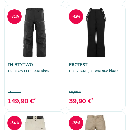
-31%
-42%
THIRTYTWO
PROTEST
TM RECYCLED Hose black
PRTSTICKS JR Hose true black
219,90 €
69,90 €
149,90 €
*
39,90 €
*
-34%
-38%