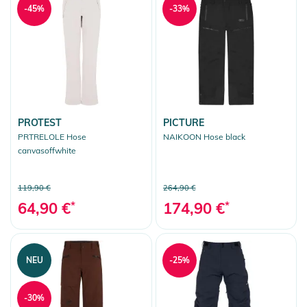
-45%
-33%
PROTEST
PICTURE
PRTRELOLE Hose
NAIKOON Hose black
canvasoffwhite
119,90 €
264,90 €
64,90 €
*
174,90 €
*
NEU
-25%
-30%