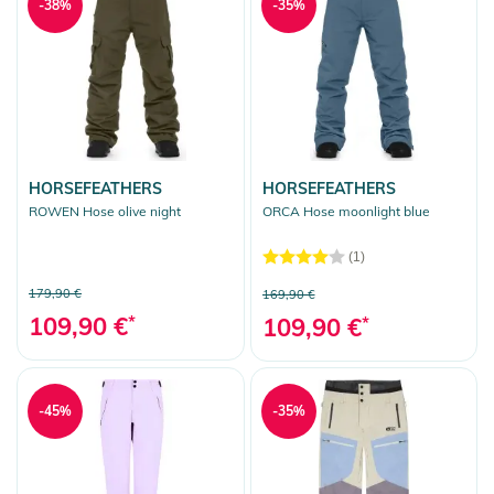
-38%
-35%
HORSEFEATHERS
HORSEFEATHERS
ROWEN Hose olive night
ORCA Hose moonlight blue
(1)
179,90 €
169,90 €
109,90 €
*
109,90 €
*
-45%
-35%