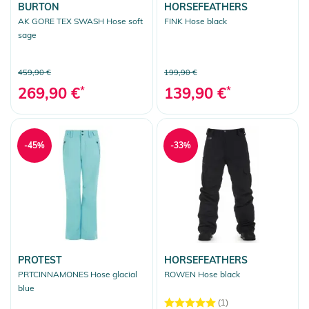
BURTON
HORSEFEATHERS
AK GORE TEX SWASH Hose soft
FINK Hose black
sage
459,90 €
199,90 €
269,90 €
*
139,90 €
*
-45%
-33%
PROTEST
HORSEFEATHERS
PRTCINNAMONES Hose glacial
ROWEN Hose black
blue
(1)