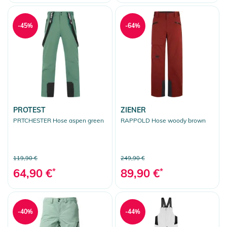
-45%
-64%
PROTEST
ZIENER
PRTCHESTER Hose aspen green
RAPPOLD Hose woody brown
119,90 €
249,90 €
64,90 €
*
89,90 €
*
-40%
-44%