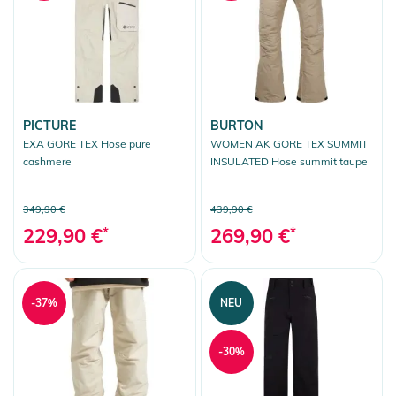
PICTURE
BURTON
EXA GORE TEX Hose pure
WOMEN AK GORE TEX SUMMIT
cashmere
INSULATED Hose summit taupe
349,90 €
439,90 €
229,90 €
*
269,90 €
*
-37%
NEU
-30%