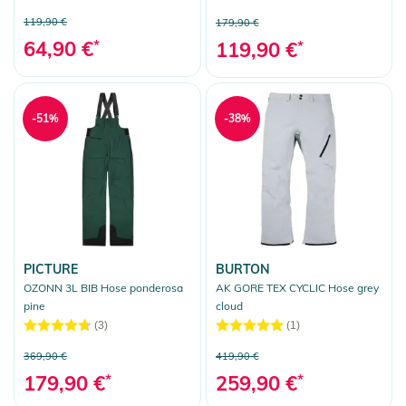
119,90 €
179,90 €
64,90 €
*
119,90 €
*
-51%
-38%
PICTURE
BURTON
OZONN 3L BIB Hose ponderosa
AK GORE TEX CYCLIC Hose grey
pine
cloud
(3)
(1)
369,90 €
419,90 €
179,90 €
*
259,90 €
*