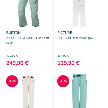
BURTON
PICTURE
AK GORE TEX CYCLIC Hose soft
BRITA BIB Hose vapor grey
sage
419,90 €
234,90 €
249,90 €
*
129,90 €
*
-45%
-45%