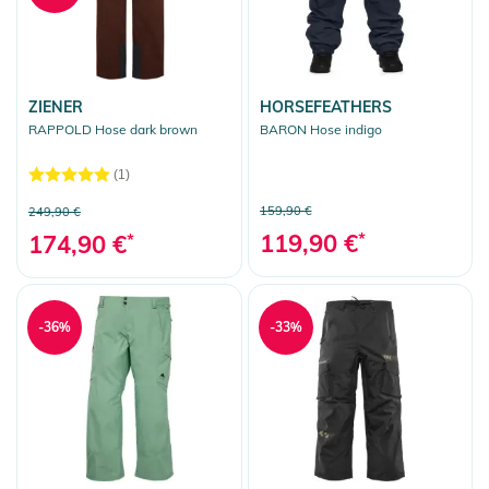
ZIENER
HORSEFEATHERS
RAPPOLD Hose dark brown
BARON Hose indigo
(1)
159,90 €
249,90 €
119,90 €
*
174,90 €
*
-36%
-33%