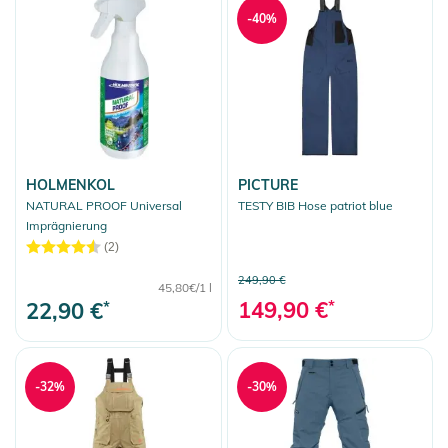
-40%
Ski
Helme
Protektoren
Lawinen Equipment
Sport Accessoires
HOLMENKOL
PICTURE
Bootbags
NATURAL PROOF Universal
TESTY BIB Hose patriot blue
Imprägnierung
Sonnenbrillen
(2)
Rucksäcke
249,90 €
45,80€/1 l
Reisetaschen
149,90 €
*
22,90 €
*
More Fun
Auswahl aufheben
-32%
-30%