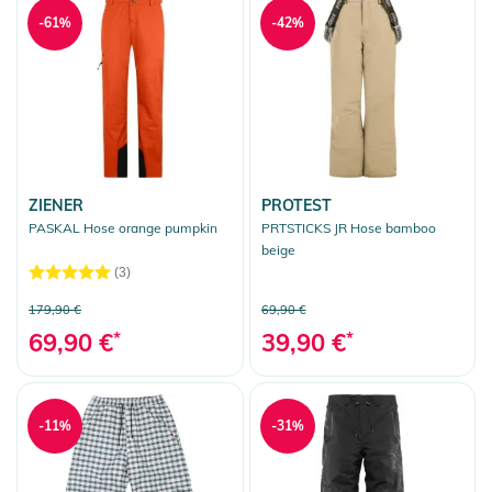
-61%
-42%
ZIENER
PROTEST
PASKAL Hose orange pumpkin
PRTSTICKS JR Hose bamboo
beige
(3)
69,90 €
179,90 €
39,90 €
*
69,90 €
*
-11%
-31%