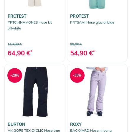
PROTEST
PROTEST
PRTCINNAMONES Hose kit
PRTSAMI Hose glacial blue
offwhite
119,90 €
99,90 €
64,90 €
*
54,90 €
*
-28%
-35%
BURTON
ROXY
AK GORE TEX CYCLIC Hose true
BACKYARD Hose nirvana