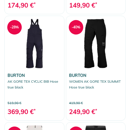
174,90 €
*
149,90 €
*
-28%
-40%
BURTON
BURTON
AK GORE TEX CYCLIC BIB Hose
WOMEN AK GORE TEX SUMMIT
true black
Hose true black
519,90 €
419,90 €
369,90 €
*
249,90 €
*