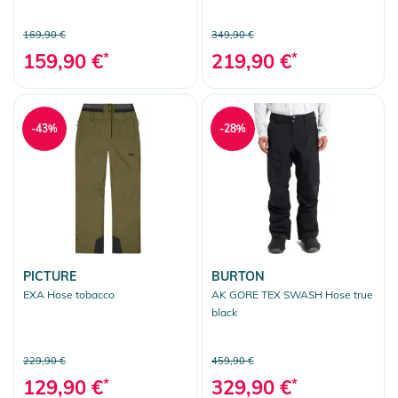
169,90 €
349,90 €
159,90 €
*
219,90 €
*
-43%
-28%
PICTURE
BURTON
EXA Hose tobacco
AK GORE TEX SWASH Hose true
black
229,90 €
459,90 €
129,90 €
*
329,90 €
*