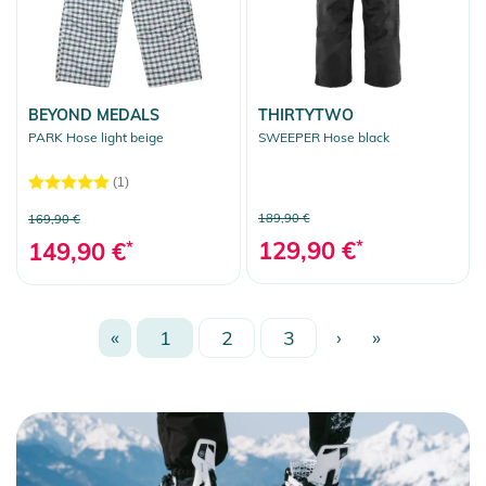
BEYOND MEDALS
THIRTYTWO
PARK Hose light beige
SWEEPER Hose black
(1)
189,90 €
169,90 €
129,90 €
*
149,90 €
*
«
1
2
3
›
»