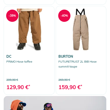
-38%
-40%
DC
BURTON
PRIMO Hose toffee
FUTURETRUST 2L BIB Hose
summit taupe
209,90 €
269,90 €
129,90 €
*
159,90 €
*