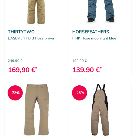
THIRTYTWO
HORSEFEATHERS
BASEMENT BIB Hose brown
FINK Hose moonlight blue
249,90 €
199,90 €
169,90 €
*
139,90 €
*
-28%
-25%