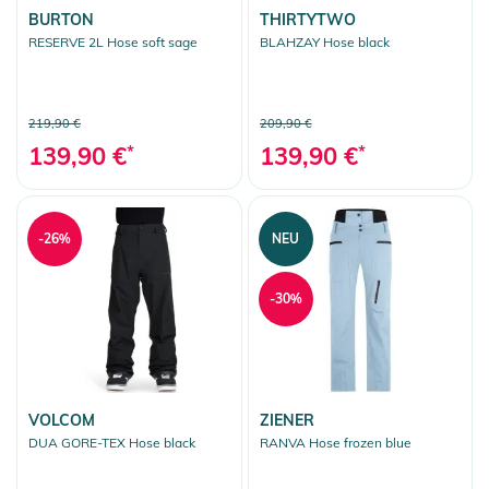
BURTON
THIRTYTWO
RESERVE 2L Hose soft sage
BLAHZAY Hose black
219,90 €
209,90 €
139,90 €
*
139,90 €
*
-26%
NEU
-30%
VOLCOM
ZIENER
DUA GORE-TEX Hose black
RANVA Hose frozen blue