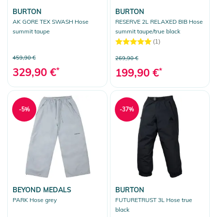
BURTON
BURTON
AK GORE TEX SWASH Hose
RESERVE 2L RELAXED BIB Hose
summit taupe
summit taupe/true black
(1)
459,90 €
269,90 €
329,90 €
*
199,90 €
*
-5%
-37%
BEYOND MEDALS
BURTON
PARK Hose grey
FUTURETRUST 3L Hose true
black