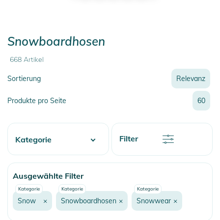
Snowboardhosen
668
Artikel
Sortierung
Relevanz
Relevanz
Produkte pro Seite
60
Neueste
Preis
Preis
Rabatt
Filter
Kategorie
Name
Name
Water
Ausgewählte Filter
Skate
Kategorie
Kategorie
Kategorie
Fashion & More
Snow
×
Snowboardhosen
×
Snowwear
×
Snow