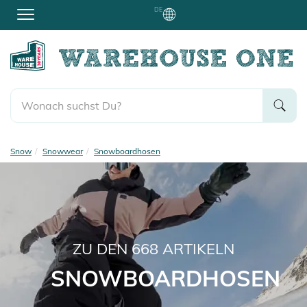
DE
Snow
Snowwear
Snowboardhosen
ZU DEN
668
ARTIKELN
SNOWBOARDHOSEN