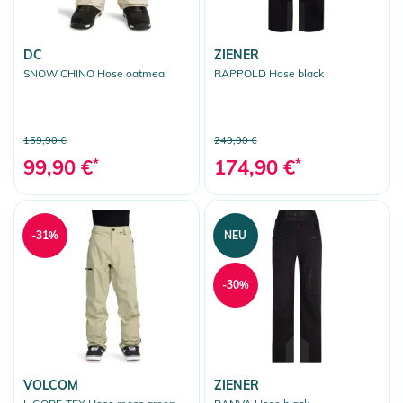
DC
ZIENER
SNOW CHINO Hose oatmeal
RAPPOLD Hose black
159,90 €
249,90 €
99,90 €
*
174,90 €
*
-31%
NEU
-30%
VOLCOM
ZIENER