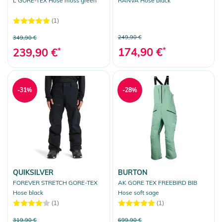
L GORE-TEX Hose moss green
RANVA Hose black
(1)
249,90 €
349,90 €
174,90 €
*
239,90 €
*
-31%
-28%
QUIKSILVER
BURTON
FOREVER STRETCH GORE-TEX
AK GORE TEX FREEBIRD BIB
Hose black
Hose soft sage
(1)
(1)
319,90 €
699,90 €