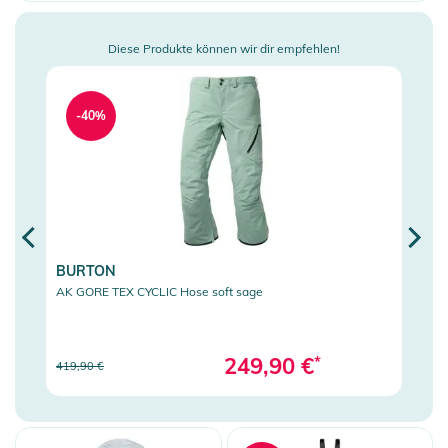
Snowboard
Snowwear
Diese Produkte können wir dir empfehlen!
Skihosen
Skijacken
-40%
-
Snowboardjacken
Snowboardhosen
Fleece und 2nd-Layer
Overalls
BURTON
BUR
Mützen
AK GORE TEX CYCLIC Hose soft sage
AK GO
Snowboard- und
Skisocken
249,90 €
*
419,90 €
419,9
Handschuhe
Bandanas/Halstücher
Unterwäsche