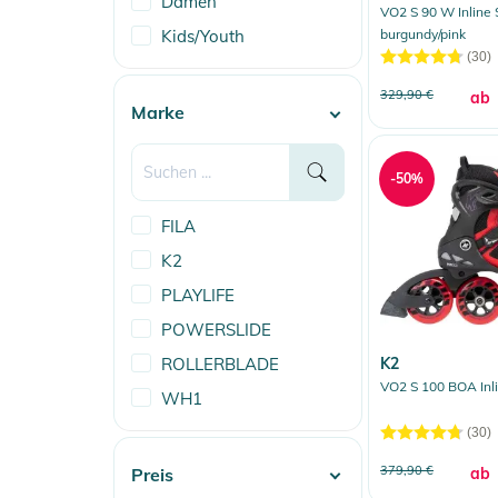
Damen
VO2 S 90 W Inline 
burgundy/pink
Kids/Youth
(30)
329,90 €
ab
Marke
-50%
FILA
K2
PLAYLIFE
POWERSLIDE
ROLLERBLADE
K2
VO2 S 100 BOA Inli
WH1
(30)
379,90 €
Preis
ab