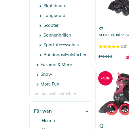
Skateboard
Longboard
Scooter
K2
Sonnenbrillen
ALEXIS 80 Inline Sk
Sport Accessoires
(10)
Bandanas/Halstücher
179,90 €
a
Fashion & More
Snow
-48%
More Fun
Auswahl aufheben
Für wen
Herren
K2