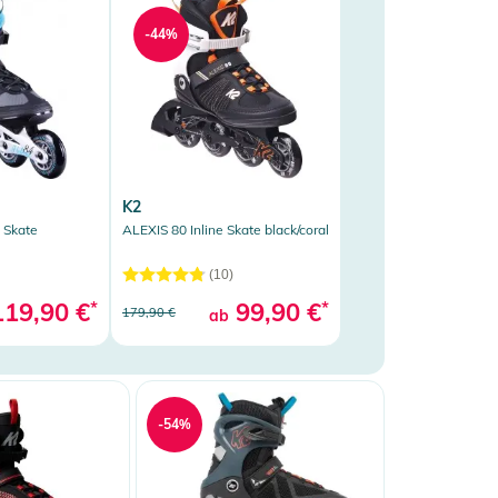
-44%
K2
 Skate
ALEXIS 80 Inline Skate black/coral
(10)
19,90 €
*
99,90 €
*
179,90 €
ab
-54%