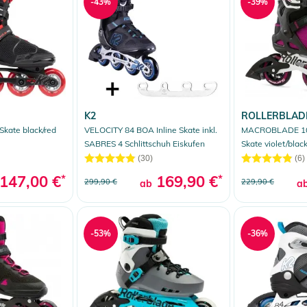
-43%
-39%
K2
ROLLERBLAD
 Skate black/red
VELOCITY 84 BOA Inline Skate inkl.
MACROBLADE 10
SABRES 4 Schlittschuh Eiskufen
Skate violet/blac
(30)
(6)
147,00 €
*
169,90 €
*
299,90 €
229,90 €
ab
a
-53%
-36%