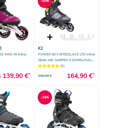
-45%
E
K2
0 3WD W Inline
POWER 90 II SPEEDLACE LTD Inline
k
Skate inkl. SABRES 4 Schlittschuh
Eiskufen
(8)
139,90 €
*
164,90 €
*
299,90 €
b
-34%