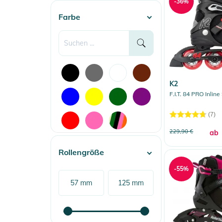
-36%
Farbe
K2
F.I.T. 84 PRO Inline
(7)
229,90 €
ab
Rollengröße
-55%