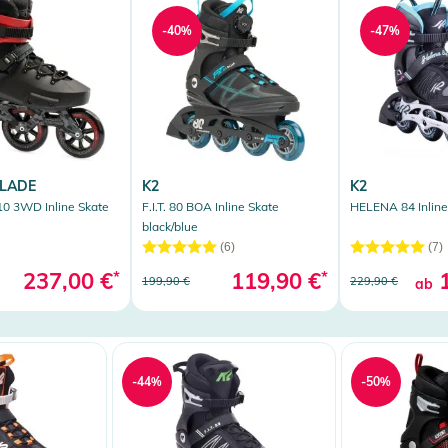
-40%
-47%
LADE
K2
K2
0 3WD Inline Skate
F.I.T. 80 BOA Inline Skate
HELENA 84 Inline
black/blue
(6)
(7)
237,00 €
*
119,90 €
*
1
199,90 €
229,90 €
ab
-44%
-50%