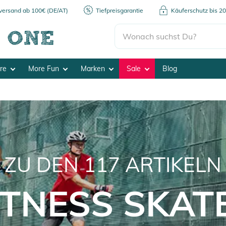
kversand ab 100€ (DE/AT)
Tiefpreisgarantie
Käuferschutz bis 2
ore
More Fun
Marken
Sale
Blog
ZU DEN
117
ARTIKELN
ITNESS SKAT