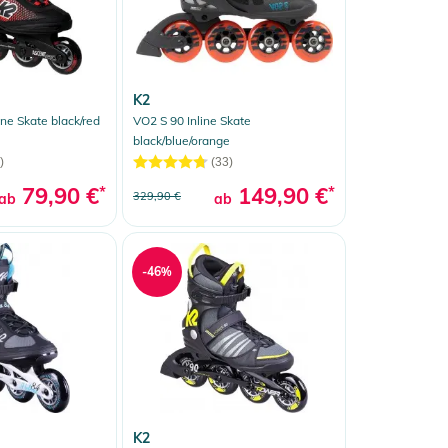
K2
ne Skate black/red
VO2 S 90 Inline Skate
black/blue/orange
)
(33)
79,90 €
*
149,90 €
*
329,90 €
ab
ab
-46%
K2