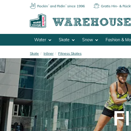
Rockin´ and Ridin´ since 1996
Gratis Hin- & Rüc
Water
Skate
Snow
Fashion & M
Skate
Inliner
Fitness Skates
F