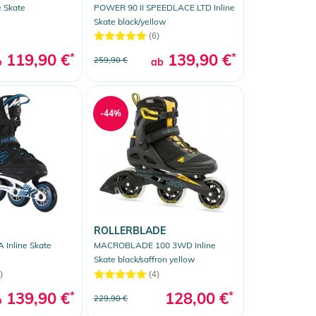
 Skate
POWER 90 II SPEEDLACE LTD Inline
Skate black/yellow
(6)
119,90 €
*
139,90 €
*
259,90 €
b
ab
-44%
ROLLERBLADE
 Inline Skate
MACROBLADE 100 3WD Inline
Skate black/saffron yellow
)
(4)
139,90 €
*
128,00 €
*
229,90 €
b