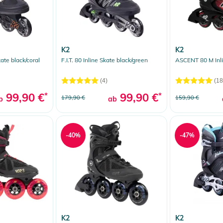
K2
K2
ate black/coral
F.I.T. 80 Inline Skate black/green
ASCENT 80 M Inli
(4)
(18
99,90 €
*
99,90 €
*
179,90 €
159,90 €
b
ab
-40%
-47%
K2
K2