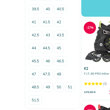
39.5
40
40.5
41
41.5
42
-27%
42.5
43
43.5
44
44.5
45
45.5
46
46.5
K2
47
47.5
48
F.I.T. 80 PRO Inline
(3)
48.5
49
50
51
179,90 €
51.5