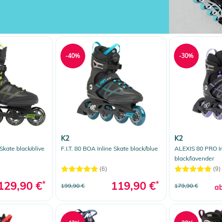
-40%
-30%
K2
K2
 Skate black/olive
F.I.T. 80 BOA Inline Skate black/blue
ALEXIS 80 PRO In
black/lavender
(6)
(9)
129,90 €
*
119,90 €
*
199,90 €
179,90 €
a