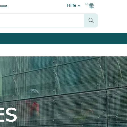
DE
Hilfe
0000€
ES