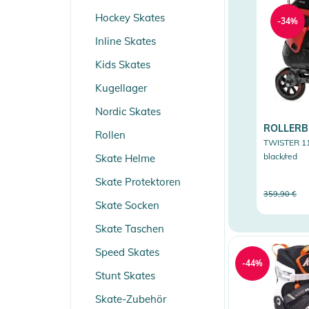
Hockey Skates
-34%
Inline Skates
Kids Skates
Kugellager
Nordic Skates
ROLLERB
Rollen
TWISTER 11
black/red
Skate Helme
Skate Protektoren
359,90 €
Skate Socken
Skate Taschen
Speed Skates
-44%
Stunt Skates
Skate-Zubehör