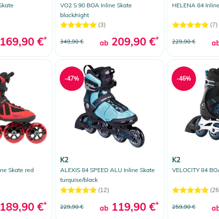
Skate
VO2 S 90 BOA Inline Skate
HELENA 84 Inline
black/night
(3)
(7)
169,90 €
*
209,90 €
*
349,90 €
229,90 €
ab
a
-47%
-46%
K2
K2
ne Skate red
ALEXIS 84 SPEED ALU Inline Skate
VELOCITY 84 BOA
turquise/black
(12)
(26
189,90 €
*
119,90 €
*
229,90 €
259,90 €
ab
a