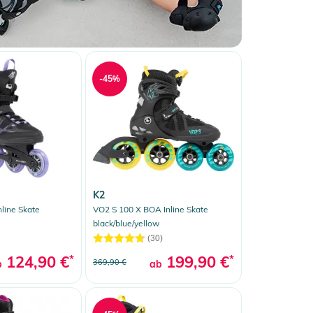
-45%
K2
line Skate
VO2 S 100 X BOA Inline Skate
black/blue/yellow
(30)
124,90 €
*
199,90 €
*
369,90 €
b
ab