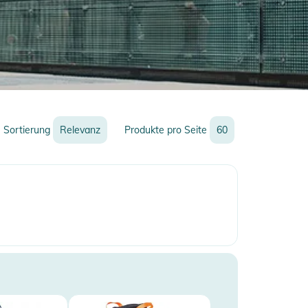
Sortierung
Relevanz
Produkte pro Seite
60
Relevanz
Neueste
Preis
Preis
Rabatt
Name
Name