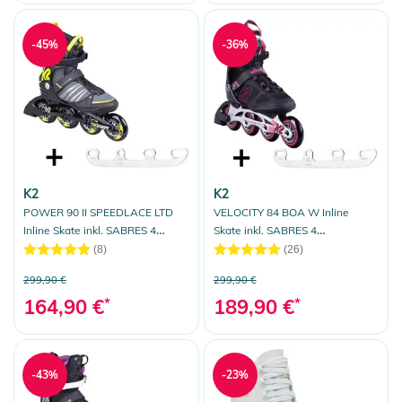
Auswahl aufheben
-45%
-36%
K2
K2
POWER 90 II SPEEDLACE LTD
VELOCITY 84 BOA W Inline
Inline Skate inkl. SABRES 4
Skate inkl. SABRES 4
Schlittschuh Eiskufen
Schlittschuh Eiskufen
(8)
(26)
299,90 €
299,90 €
164,90 €
*
189,90 €
*
-43%
-23%