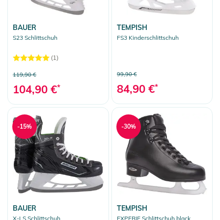
BAUER
TEMPISH
S23 Schlittschuh
FS3 Kinderschlittschuh
(1)
99,90 €
119,90 €
84,90 €
*
104,90 €
*
-15%
-30%
BAUER
TEMPISH
X-LS Schlittschuh
EXPERIE Schlittschuh black