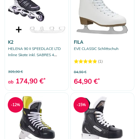
K2
FILA
HELENA 90 II SPEEDLACE LTD
EVE CLASSIC Schlittschuh
Inline Skate inkl. SABRES 4
Schlittschuh Eiskufen
(1)
309,90 €
84,90 €
174,90 €
*
64,90 €
*
ab
-12%
-15%