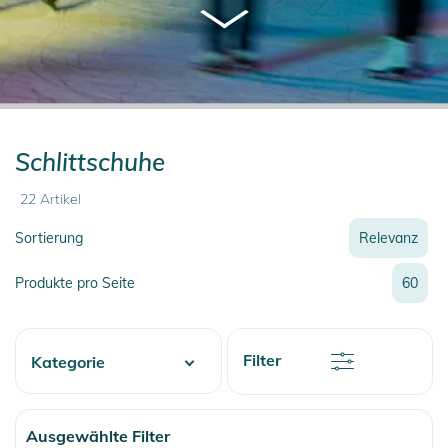
Schlittschuhe
22
Artikel
Sortierung
Relevanz
Relevanz
Produkte pro Seite
60
Neueste
Preis
Preis
Rabatt
Filter
Kategorie
Name
Name
Water
Ausgewählte Filter
Skate