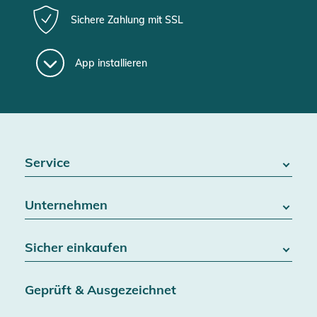
Sichere Zahlung mit SSL
App installieren
Service
FAQ / Hilfe
Unternehmen
Batteriegesetz
Kontakt
Über uns
Widerrufsrecht
Sicher einkaufen
Blog
Vertrag widerrufen
Team
Datenschutz
Versand & Lieferung
Jobs
Geprüft & Ausgezeichnet
AGB & Kundeninformationen
SSL-Verschlüsselung
Partner
Barrierefreiheitserklärung