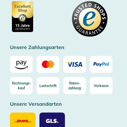
Zertifiziert durch Trusted Shops
Gutscheine
Datenschutz
Showroom Düsseldorf
Käuferschutz bis 20000€
Cookie-Einstellungen
Impressum
Gratis Versand ab 100€ Bestellwert (in DE/AT)
Kostenlose Rücksendung (aus DE/AT)
Zertifizierter Trusted Shop
Unsere Zahlungsarten
Rechnungs-
Raten-
Lastschrift
Vorkasse
kauf
zahlung
Unsere Versandarten
Unsere
Unsere
Versandarten
Versandarten
DHL
GLS