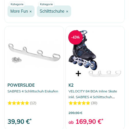
Kategorie
Kategorie
Fashion & More
More Fun
×
Schlittschuhe
×
Snow
More Fun
Onewheel
-43%
Balance Boards
Fahrradzubehör
Heelys
Rollerskating
Snakeboarding
POWERSLIDE
K2
SABRES 4 Schlittschuh Eiskufen
VELOCITY 84 BOA Inline Skate
Schlittschuhe
inkl. SABRES 4 Schlittschuh
Eiskufen
(12)
(30)
Scooter/Kickboards
299,90 €
Geschenkgutscheine
39,90 €
*
169,90 €
*
ab
Outdoor Equipment