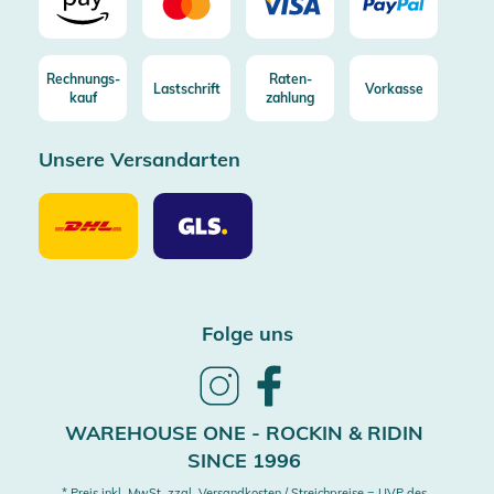
Rechnungs-
Raten-
Lastschrift
Vorkasse
kauf
zahlung
Unsere Versandarten
Unsere
Unsere
Versandarten
Versandarten
DHL
GLS
Folge uns
Follow
Follow
us
us
on
on
WAREHOUSE ONE - ROCKIN & RIDIN
Instagram
Facebook
SINCE 1996
* Preis inkl. MwSt. zzgl. Versandkosten / Streichpreise = UVP des