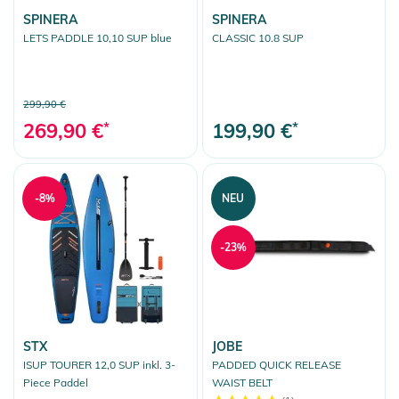
SPINERA
SPINERA
LETS PADDLE 10,10 SUP blue
CLASSIC 10.8 SUP
299,90 €
269,90 €
*
199,90 €
*
-8%
NEU
-23%
STX
JOBE
ISUP TOURER 12,0 SUP inkl. 3-
PADDED QUICK RELEASE
Piece Paddel
WAIST BELT