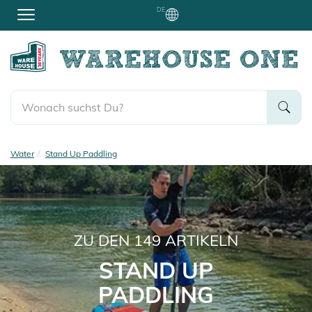
DE
Water
Stand Up Paddling
ZU DEN
149
ARTIKELN
STAND UP
PADDLING