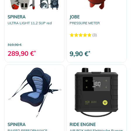
SPINERA
JOBE
ULTRA LIGHT 11,2 SUP red
PRESSURE METER
(3)
319,90 €
289,90 €
*
9,90 €
*
SPINERA
RIDE ENGINE
RAISED PERFORMANCE
AIR BOX MINI Elektrische Pumpe