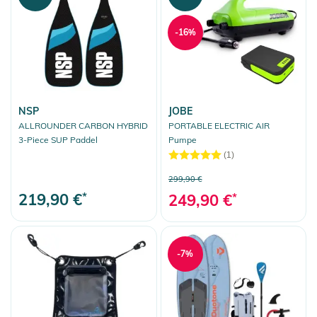
-16%
NSP
JOBE
ALLROUNDER CARBON HYBRID
PORTABLE ELECTRIC AIR
3-Piece SUP Paddel
Pumpe
(1)
299,90 €
219,90 €
*
249,90 €
*
-7%