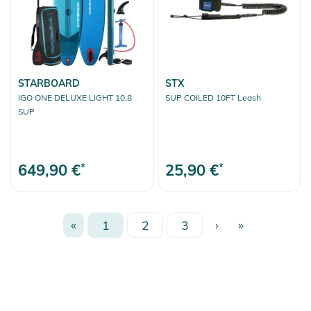
STARBOARD
STX
IGO ONE DELUXE LIGHT 10,8
SUP COILED 10FT Leash
SUP
649,90 €
*
25,90 €
*
«
1
2
3
›
»