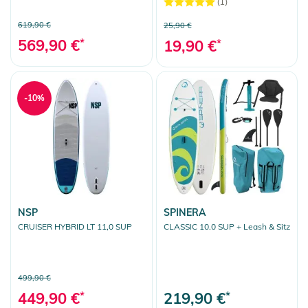
(1)
619,90 €
25,90 €
569,90 €
*
19,90 €
*
-10%
NSP
SPINERA
CRUISER HYBRID LT 11,0 SUP
CLASSIC 10.0 SUP + Leash & Sitz
499,90 €
449,90 €
*
219,90 €
*