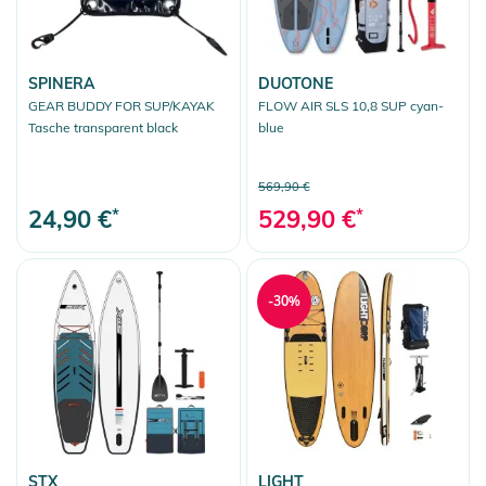
SPINERA
DUOTONE
GEAR BUDDY FOR SUP/KAYAK
FLOW AIR SLS 10,8 SUP cyan-
Tasche transparent black
blue
569,90 €
24,90 €
*
529,90 €
*
-30%
STX
LIGHT