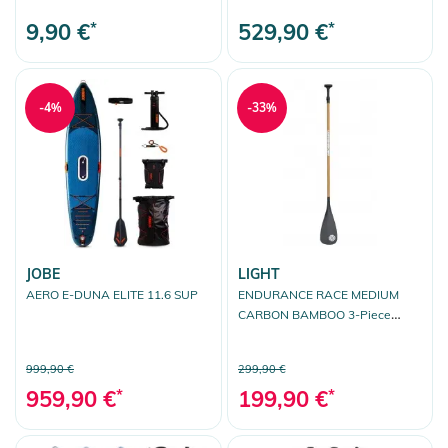
9,90 €
*
529,90 €
*
-4%
-33%
JOBE
LIGHT
AERO E-DUNA ELITE 11.6 SUP
ENDURANCE RACE MEDIUM
CARBON BAMBOO 3-Piece
Paddel
999,90 €
299,90 €
959,90 €
*
199,90 €
*