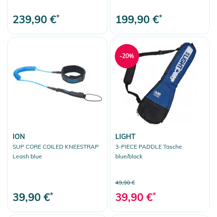
239,90 €
*
199,90 €
*
-20%
ION
LIGHT
SUP CORE COILED KNEESTRAP
3-PIECE PADDLE Tasche
Leash blue
blue/black
49,90 €
39,90 €
*
39,90 €
*