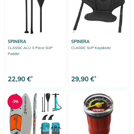
Fashion & More
Snow
More Fun
Sport-Zubehör
SPINERA
SPINERA
Auswahl aufheben
CLASSIC ALU 3-Piece SUP
CLASSIC SUP Kayaksitz
Paddel
22,90 €
*
29,90 €
*
-9%