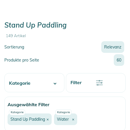
Stand Up Paddling
149
Artikel
Sortierung
Relevanz
Relevanz
Produkte pro Seite
60
Neueste
Preis
Preis
Rabatt
Filter
Kategorie
Name
Name
Water
Ausgewählte Filter
Wake
Kategorie
Kategorie
Beachwear
Stand Up Paddling
×
Water
×
Surf