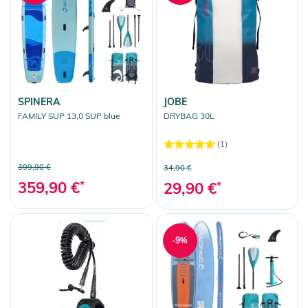
SPINERA
JOBE
FAMILY SUP 13,0 SUP blue
DRYBAG 30L
(1)
399,90 €
34,90 €
359,90 €
*
29,90 €
*
-9%