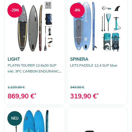
-29%
-8%
LIGHT
SPINERA
PLATIN TOURER 12.6x30 SUP
LETS PADDLE 12,4 SUP blue
inkl. 3PC CARBON ENDURANCE
RACE Paddel
1.229,90 €
349,90 €
869,90 €
*
319,90 €
*
NEU