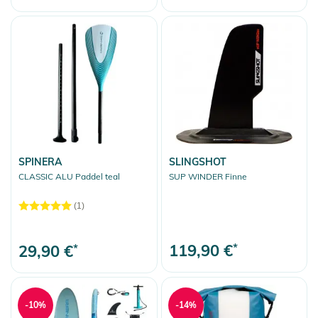
SPINERA
SLINGSHOT
CLASSIC ALU Paddel teal
SUP WINDER Finne
(1)
119,90 €
*
29,90 €
*
-10%
-14%