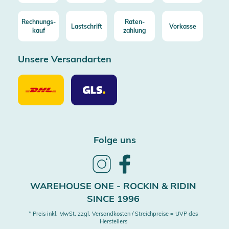
Rechnungs-
Raten-
Lastschrift
Vorkasse
kauf
zahlung
Unsere Versandarten
Unsere
Unsere
Versandarten
Versandarten
DHL
GLS
Folge uns
Follow
Follow
us
us
on
on
WAREHOUSE ONE - ROCKIN & RIDIN
Instagram
Facebook
SINCE 1996
* Preis inkl. MwSt. zzgl. Versandkosten / Streichpreise = UVP des
Herstellers