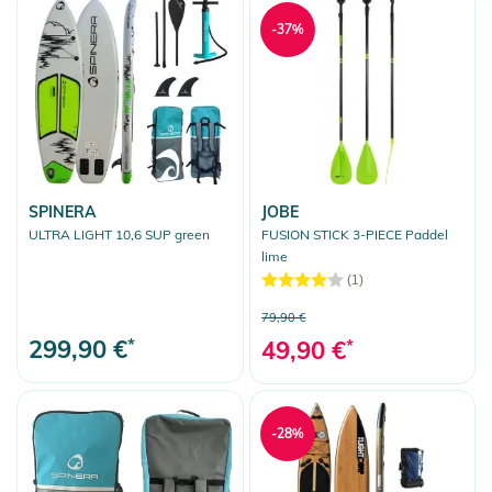
-37%
SPINERA
JOBE
ULTRA LIGHT 10,6 SUP green
FUSION STICK 3-PIECE Paddel
lime
(1)
79,90 €
299,90 €
*
49,90 €
*
-28%