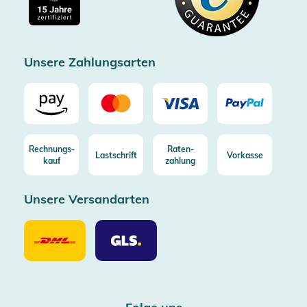
Kostenlose Rücksendung (aus DE/AT)
Zertifizierter Trusted Shop
Unsere Zahlungsarten
Rechnungs-
Raten-
Lastschrift
Vorkasse
kauf
zahlung
Unsere Versandarten
Unsere
Unsere
Versandarten
Versandarten
DHL
GLS