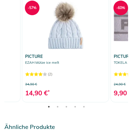
-57%
-60%
PICTURE
PICTUR
ack
EZAH Mütze ice melt
TOKELA St
(2)
34,90 €
24,90 €
14,90 €
*
9,90 
Ähnliche Produkte