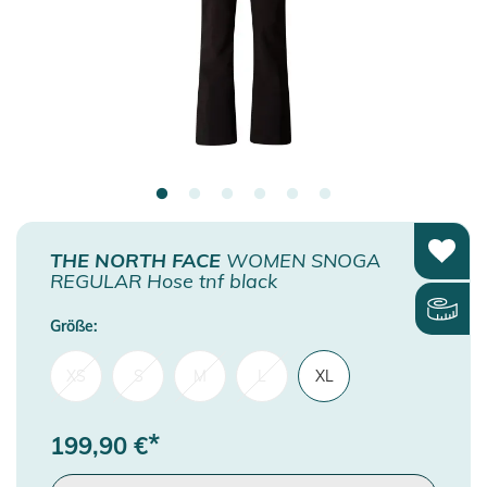
THE NORTH FACE
WOMEN SNOGA
REGULAR Hose tnf black
Größe:
XS
S
M
L
XL
*
199,90
€