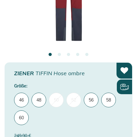
ZIENER
TIFFIN Hose ombre
Größe:
46
48
50
52
56
58
60
249,90 €