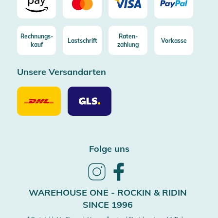
Rechnungs-
Raten-
Lastschrift
Vorkasse
kauf
zahlung
Unsere Versandarten
Unsere
Unsere
Versandarten
Versandarten
DHL
GLS
Folge uns
Follow
Follow
us
us
on
on
WAREHOUSE ONE - ROCKIN & RIDIN
Instagram
Facebook
SINCE 1996