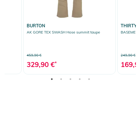
BURTON
THIRTY
AK GORE TEX SWASH Hose summit taupe
BASEMENT
459,90 €
249,90 €
329,90 €
*
169,9