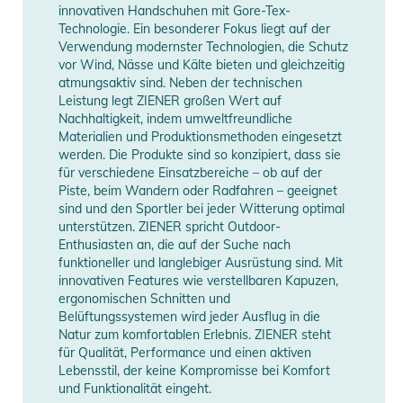
innovativen Handschuhen mit Gore-Tex-
- Verstärkter Kantenschutz
Gender
Men
Technologie. Ein besonderer Fokus liegt auf der
- Weitenregulierbarer Bund
Verwendung modernster Technologien, die Schutz
- Seitentasche mit Reißverschluss am linken Bein
Manufacturer
vor Wind, Nässe und Kälte bieten und gleichzeitig
Herstellerangaben anzeigen
- Wasserdichte Reißverschlüsse
Information
atmungsaktiv sind. Neben der technischen
Leistung legt ZIENER großen Wert auf
- ZIENER AQUASHIELD® Membran (Wassersäule
Nachhaltigkeit, indem umweltfreundliche
10.000mm/Atmungsaktivität 10.000g/m²/24h)
Materialien und Produktionsmethoden eingesetzt
- Wattierung LAVALAN ALPINE WOOL, 60g/m2
werden. Die Produkte sind so konzipiert, dass sie
- Verschweißte Nähte
für verschiedene Einsatzbereiche – ob auf der
Piste, beim Wandern oder Radfahren – geeignet
- 2 Eingriffstaschen mit Reißverschluss
sind und den Sportler bei jeder Witterung optimal
- Verstellbarer Schneefang
unterstützen. ZIENER spricht Outdoor-
- Regular fit
Enthusiasten an, die auf der Suche nach
- PFC freie Imprägnierung
funktioneller und langlebiger Ausrüstung sind. Mit
innovativen Features wie verstellbaren Kapuzen,
Pflegehinweise:
ergonomischen Schnitten und
- Maschinenwäsche 30°C, Pflegeleicht
Belüftungssystemen wird jeder Ausflug in die
Natur zum komfortablen Erlebnis. ZIENER steht
- nicht bleichen
für Qualität, Performance und einen aktiven
- nicht im Trockner trocknen
Lebensstil, der keine Kompromisse bei Komfort
- nicht bügeln
und Funktionalität eingeht.