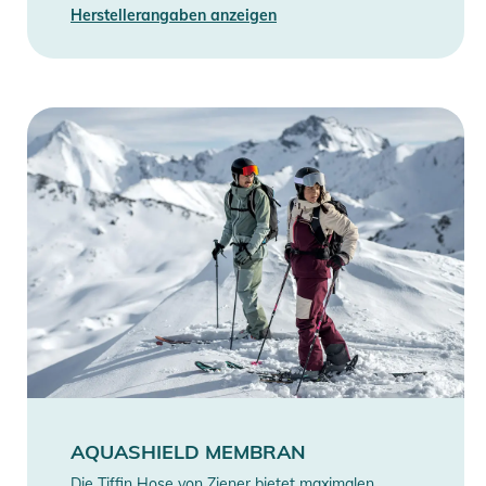
- keine chemische Reinigung
Herstellerangaben anzeigen
- keinen Weichspüler verwenden
- Wollwaschmittel verwenden
- separat waschen
- alle Verschlüsse vor dem Waschen schließen
- Imprägnierung muss aufgefrischt werden
Produktinformationen und
Sicherheitshinweise
Gebrauchsanweisungen, Sicherheitshinweise und Warnungen
finden Sie direkt am Produkt.
AQUASHIELD MEMBRAN
Die Tiffin Hose von Ziener bietet maximalen