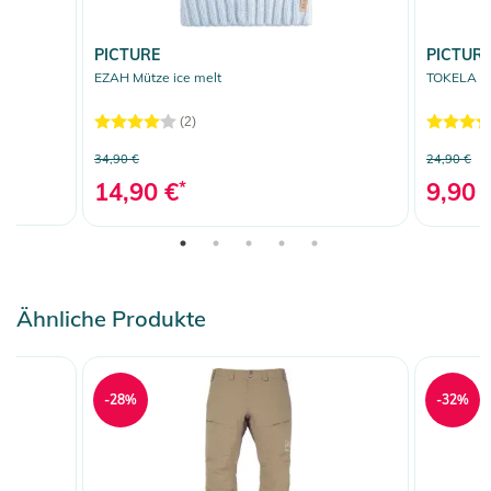
PICTURE
PICTUR
EZAH Mütze ice melt
TOKELA St
(2)
34,90 €
24,90 €
14,90 €
*
9,90 
Ähnliche Produkte
-28%
-32%