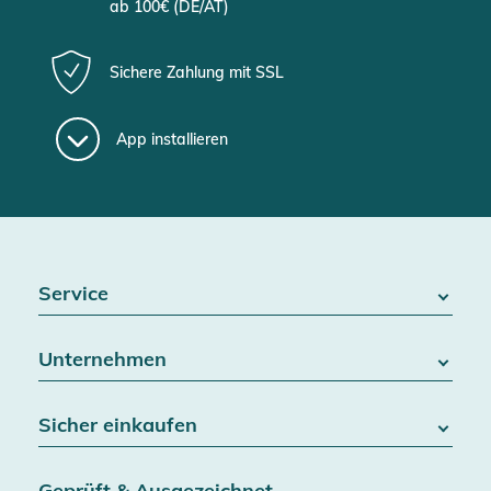
ab 100€ (DE/AT)
Sichere Zahlung mit SSL
App installieren
Service
FAQ / Hilfe
Unternehmen
Batteriegesetz
Kontakt
Über uns
Widerrufsrecht
Sicher einkaufen
Blog
Vertrag widerrufen
Team
Datenschutz
Versand & Lieferung
Jobs
Geprüft & Ausgezeichnet