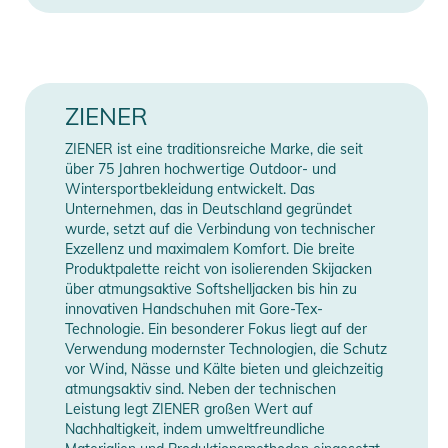
- Maschinenwäsche 30°C, Pflegeleicht
- nicht bleichen
- nicht im Trockner trocknen
- nicht bügeln
- keine chemische Reinigung
ZIENER
- keinen Weichspüler verwenden
ZIENER ist eine traditionsreiche Marke, die seit
- Wollwaschmittel verwenden
über 75 Jahren hochwertige Outdoor- und
- separat waschen
Wintersportbekleidung entwickelt. Das
- alle Verschlüsse vor dem Waschen schließen
Unternehmen, das in Deutschland gegründet
wurde, setzt auf die Verbindung von technischer
- Imprägnierung muss aufgefrischt werden
Exzellenz und maximalem Komfort. Die breite
Produktpalette reicht von isolierenden Skijacken
Produktinformationen und
über atmungsaktive Softshelljacken bis hin zu
Sicherheitshinweise
innovativen Handschuhen mit Gore-Tex-
Technologie. Ein besonderer Fokus liegt auf der
Gebrauchsanweisungen, Sicherheitshinweise und Warnungen
Verwendung modernster Technologien, die Schutz
finden Sie direkt am Produkt.
vor Wind, Nässe und Kälte bieten und gleichzeitig
atmungsaktiv sind. Neben der technischen
Leistung legt ZIENER großen Wert auf
Nachhaltigkeit, indem umweltfreundliche