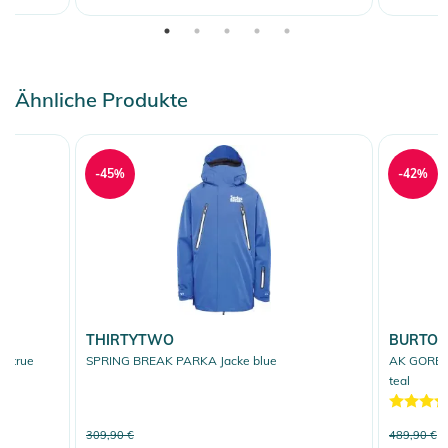
Ähnliche Produkte
-45%
-42%
THIRTYTWO
BURTO
e true
SPRING BREAK PARKA Jacke blue
AK GORE T
teal
309,90 €
489,90 €