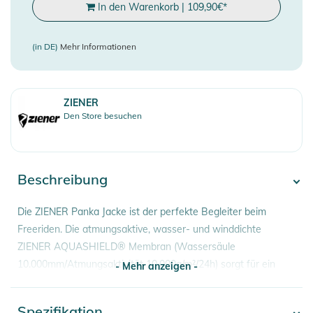
In den Warenkorb
|
109,90
€
*
(in DE)
Mehr Informationen
ZIENER
Den Store besuchen
Beschreibung
Die ZIENER Panka Jacke ist der perfekte Begleiter beim
Freeriden. Die atmungsaktive, wasser- und winddichte
ZIENER AQUASHIELD® Membran (Wassersäule
10.000mm/Atmungsaktivität 10.000g/m²/24h) sorgt für ein
- Mehr anzeigen -
warmes und trockenes Klima. Darüber hinaus hält dich ein
hochwertiger Isolationsmix (60g/m² Wattierung) auch bei
Spezifikation