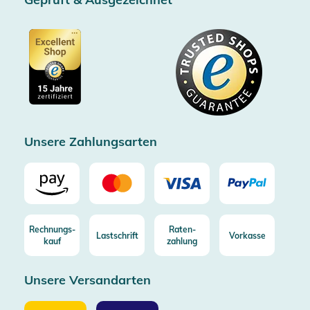
AGB & Kundeninformationen
SSL-Verschlüsselung
Partner
Barrierefreiheitserklärung
Zertifiziert durch Trusted Shops
Gutscheine
Datenschutz
Showroom Düsseldorf
Käuferschutz bis 20000€
Cookie-Einstellungen
Impressum
Gratis Versand ab 100€ Bestellwert (in DE/AT)
Kostenlose Rücksendung (aus DE/AT)
Zertifizierter Trusted Shop
Unsere Zahlungsarten
Rechnungs-
Raten-
Lastschrift
Vorkasse
kauf
zahlung
Unsere Versandarten
Unsere
Unsere