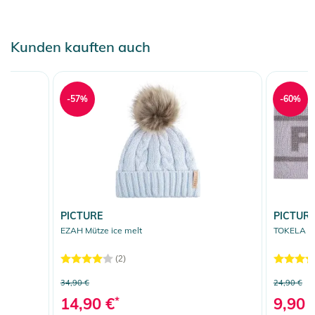
Kunden kauften auch
-57%
-60%
PICTURE
PICTUR
EZAH Mütze ice melt
TOKELA St
(2)
34,90 €
24,90 €
14,90 €
*
9,90 