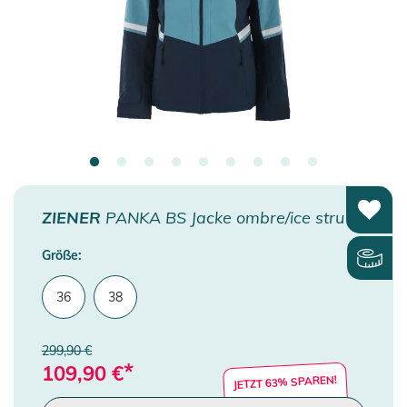
ZIENER
PANKA BS Jacke ombre/ice stru
Größe:
36
38
299,90 €
*
109,90
€
JETZT 63% SPAREN!