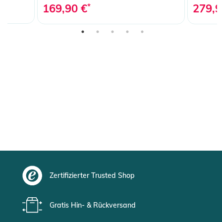
169,90 €
*
279,9
Zertifizierter Trusted Shop
Gratis Hin- & Rückversand