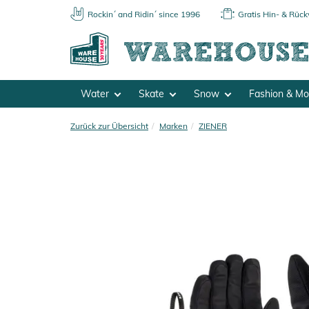
Rockin´ and Ridin´ since 1996
Gratis Hin- & Rüc
Water
Skate
Snow
Fashion & M
Zurück zur Übersicht
Marken
ZIENER