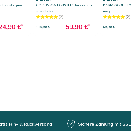
uh dusty grey
GORIUS AW LOBSTER Handschuh
KASIA GORE TEX
silver beige
navy
(2)
(2)
24,90 €
*
59,90 €
*
149,90 €
69,90 €
atis Hin- & Rückversand
Sichere Zahlung mit SSL