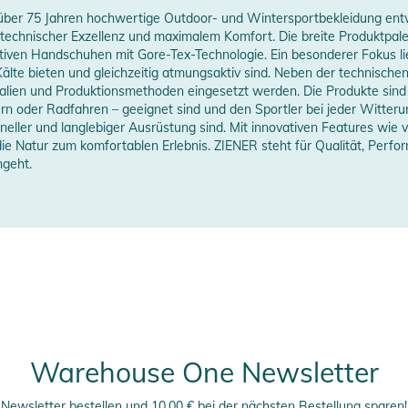
it über 75 Jahren hochwertige Outdoor- und Wintersportbekleidung en
technischer Exzellenz und maximalem Komfort. Die breite Produktpalet
vativen Handschuhen mit Gore-Tex-Technologie. Ein besonderer Fokus 
älte bieten und gleichzeitig atmungsaktiv sind. Neben der technisch
alien und Produktionsmethoden eingesetzt werden. Die Produkte sind s
rn oder Radfahren – geeignet sind und den Sportler bei jeder Witteru
oneller und langlebiger Ausrüstung sind. Mit innovativen Features wie
ie Natur zum komfortablen Erlebnis. ZIENER steht für Qualität, Perfor
ngeht.
Warehouse One Newsletter
Newsletter bestellen und 10,00 € bei der nächsten Bestellung sparen!