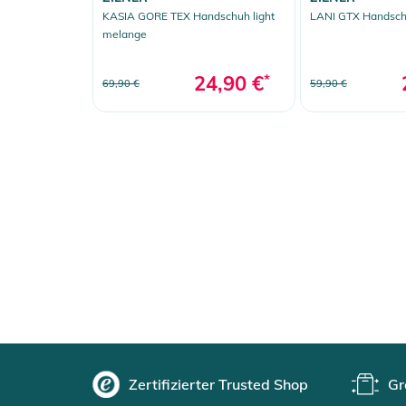
KASIA GORE TEX Handschuh light
LANI GTX Handsch
melange
24,90 €
*
69,90 €
59,90 €
Zertifizierter Trusted Shop
Gr