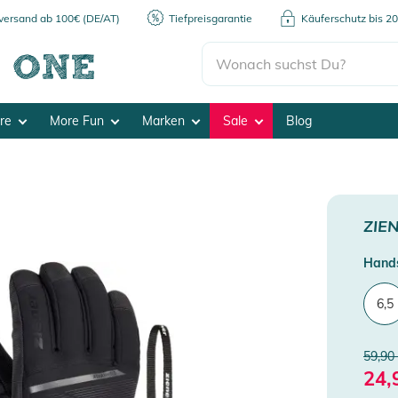
kversand ab 100€ (DE/AT)
Tiefpreisgarantie
Käuferschutz bis 2
ore
More Fun
Marken
Sale
Blog
ZIE
Hands
6,5
59,90
24,