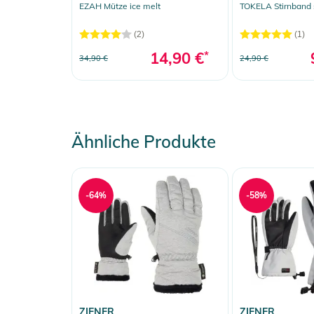
EZAH Mütze ice melt
TOKELA Stirnband 
(2)
(1)
14,90 €
*
34,90 €
24,90 €
Ähnliche Produkte
-64%
-58%
ZIENER
ZIENER