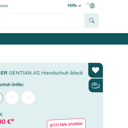
DE
Hilfe
0000€
NER
GENTIAN AS Handschuh black
chuh Größe:
7
10
 €
*
90
€
JETZT 58% SPAREN!