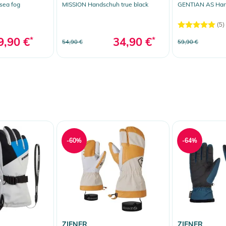
sea fog
MISSION Handschuh true black
GENTIAN AS Hand
(5)
9,90 €
*
34,90 €
*
54,90 €
59,90 €
-60%
-64%
ZIENER
ZIENER