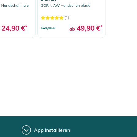
 Handschuh hale
GORIN AW Handschuh black
(1)
24,90 €
*
49,90 €
*
149,90 €
ab
App installieren