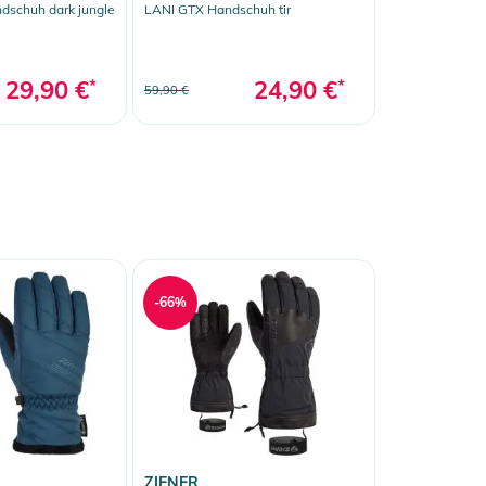
schuh dark jungle
LANI GTX Handschuh tir
29,90 €
*
24,90 €
*
59,90 €
-66%
ZIENER