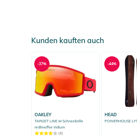
Kunden kauften auch
-37%
-44%
OAKLEY
HEAD
TARGET LINE M Schneebrille
POWERHOUSE LYT
redline/fire iridium
(4)