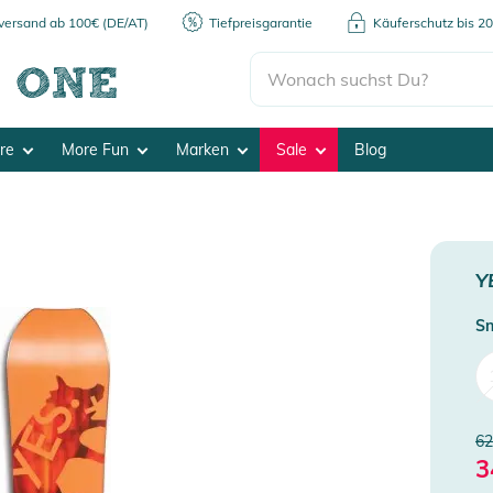
kversand ab 100€ (DE/AT)
Tiefpreisgarantie
Käuferschutz bis 2
ore
More Fun
Marken
Sale
Blog
Y
Sn
62
3