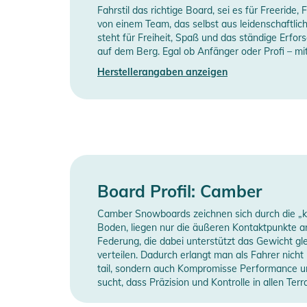
Fahrstil das richtige Board, sei es für Freeride,
- Grundmaterial: Gesintert True
Flex
M
von einem Team, das selbst aus leidenschaftlic
- Flex: 7/10
steht für Freiheit, Spaß und das ständige Erfor
Board-Typ
A
auf dem Berg. Egal ob Anfänger oder Profi – m
Produktinformationen und Sich
Herstellerangaben anzeigen
Manufacturer Information
H
Gebrauchsanweisungen, Sicherheitshinweise und Warn
Board Profil: Camber
Camber Snowboards zeichnen sich durch die „k
Boden, liegen nur die äußeren Kontaktpunkte an 
Federung, die dabei unterstützt das Gewicht g
verteilen. Dadurch erlangt man als Fahrer nicht
tail, sondern auch Kompromisse Performance 
sucht, dass Präzision und Kontrolle in allen Terr