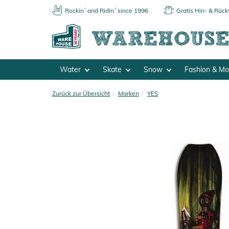
Rockin´ and Ridin´ since 1996
Gratis Hin- & Rüc
Water
Skate
Snow
Fashion & M
Zurück zur Übersicht
Marken
YES