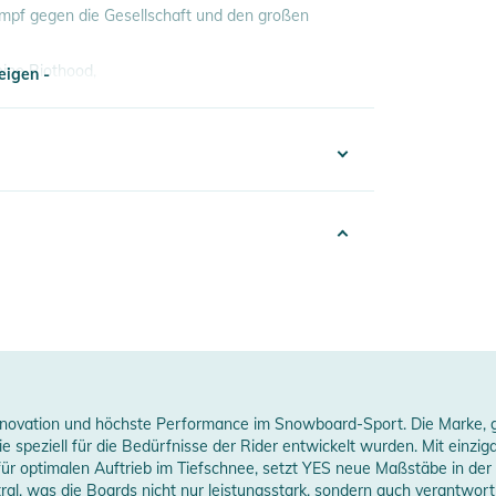
ampf gegen die Gesellschaft und den großen
eine Riothood,
eigen -
hment,
e, um dich zu sehen", sagte der lächelnde Wolf,
eigen -
nd deine Geburtsrechte zu verschlingen, sagte der
332425016084
e griff in ihre Tasche und holte ein Feuerzeug
025
n fortzufahren, während sie den Molotow
Men
hlagenen gehen") ist es, grinste Riothood.
ulti-colored
irectional Twin
novation und höchste Performance im Snowboard-Sport. Die Marke, ge
 speziell für die Bedürfnisse der Rider entwickelt wurden. Mit einz
amber
für optimalen Auftrieb im Tiefschnee, setzt YES neue Maßstäbe in de
ral, was die Boards nicht nur leistungsstark, sondern auch verantwor