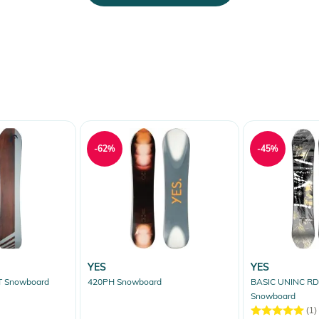
-62%
-45%
YES
YES
 Snowboard
420PH Snowboard
BASIC UNINC R
Snowboard
(1)