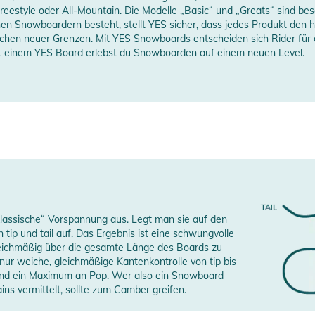
 Freestyle oder All-Mountain. Die Modelle „Basic“ und „Greats“ sind bes
edium-Hard
hen Snowboardern besteht, stellt YES sicher, dass jedes Produkt den
schen neuer Grenzen. Mit YES Snowboards entscheiden sich Rider für er
ll Mountain
it einem YES Board erlebst du Snowboarden auf einem neuen Level.
erheitshinweise
erstellerangaben anzeigen
ungen finden Sie direkt am Produkt.
lassische“ Vorspannung aus. Legt man sie auf den
tip und tail auf. Das Ergebnis ist eine schwungvolle
leichmäßig über die gesamte Länge des Boards zu
 nur weiche, gleichmäßige Kantenkontrolle von tip bis
und ein Maximum an Pop. Wer also ein Snowboard
ains vermittelt, sollte zum Camber greifen.