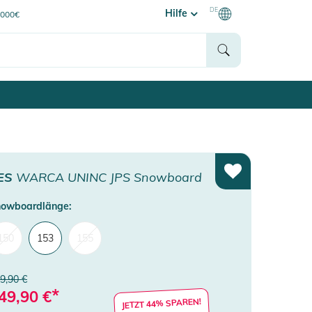
DE
Hilfe
0000€
ES
WARCA UNINC JPS Snowboard
owboardlänge:
150
153
155
9,90 €
*
49,90
€
JETZT 44% SPAREN!