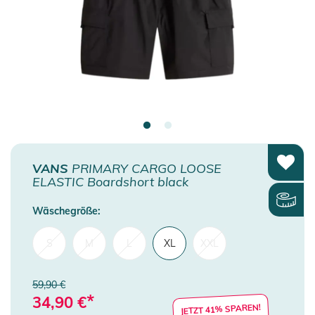
VANS
PRIMARY CARGO LOOSE
ELASTIC Boardshort black
Wäschegröße:
S
M
L
XL
XXL
59,90 €
*
34,90
€
JETZT 41% SPAREN!