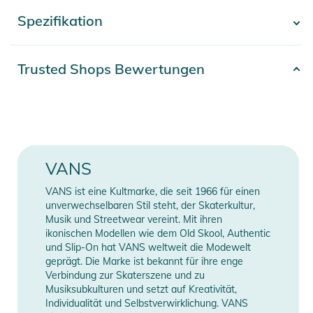
Bewegungsfreiheit. Praktische Cargotaschen bieten
Spezifikation
- Mehr anzeigen -
zusätzlichen Stauraum – ideal für Abenteuer im Wasser oder
auf der Straße.
Artikelnummer
2392025004119
Trusted Shops Bewertungen
Eigenschaften:
Gender
Men
- Weiche und strapazierfähige Baumwoll-Polyester-Mischung
- Elastischer Bund für eine bequeme, anpassbare Passform
61% Baumwolle, 39%
- Geräumige Cargotaschen für extra Stauraum
Material
Polyester
Produktinformationen und
VANS
Farbe
black
Sicherheitshinweise
VANS ist eine Kultmarke, die seit 1966 für einen
Erscheinungsjahr
2025
Gebrauchsanweisungen, Sicherheitshinweise und Warnungen
unverwechselbaren Stil steht, der Skaterkultur,
Musik und Streetwear vereint. Mit ihren
finden Sie direkt am Produkt.
ikonischen Modellen wie dem Old Skool, Authentic
Manufacturer
Herstellerangaben
und Slip-On hat VANS weltweit die Modewelt
Information
anzeigen
geprägt. Die Marke ist bekannt für ihre enge
Verbindung zur Skaterszene und zu
Musiksubkulturen und setzt auf Kreativität,
Individualität und Selbstverwirklichung. VANS