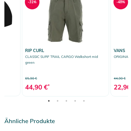
-31%
-48%
RIP CURL
VANS
CLASSIC SURF TRAIL CARGO Walkshort mid
ORIGINAL 
green
65,90 €
44,90 €
44,90 €
*
22,90
Ähnliche Produkte