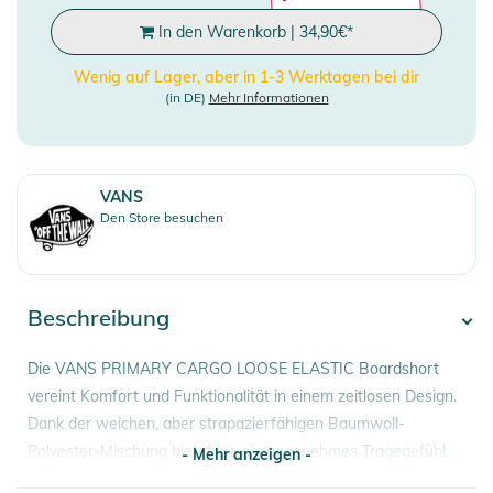
In den Warenkorb
|
34,90
€
*
Wenig auf Lager, aber in 1-3 Werktagen bei dir
(in DE)
Mehr Informationen
VANS
Den Store besuchen
Beschreibung
Die VANS PRIMARY CARGO LOOSE ELASTIC Boardshort
vereint Komfort und Funktionalität in einem zeitlosen Design.
Dank der weichen, aber strapazierfähigen Baumwoll-
Polyester-Mischung bietet sie ein angenehmes Tragegefühl.
- Mehr anzeigen -
Der lockere Schnitt mit elastischem Bund sorgt für maximale