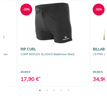
-30%
-50%
RIP CURL
BILLAB
 green
CORP BOYLEG SLUGGO Badehose black
73 PRO 17
25,90 €
69,90 €
17,90 €
*
34,90