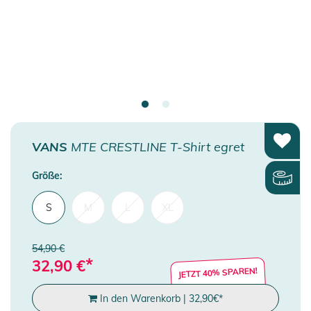
VANS
MTE CRESTLINE T-Shirt egret
Größe:
S
M
L
XL
54,90 €
*
32,90
€
JETZT 40% SPAREN!
In den Warenkorb
|
32,90
€
*