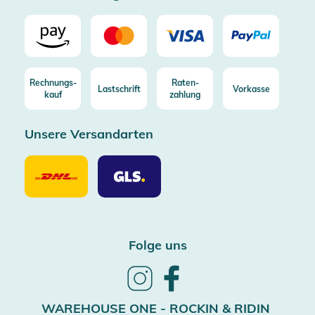
Rechnungs-
Raten-
Lastschrift
Vorkasse
kauf
zahlung
Unsere Versandarten
Unsere
Unsere
Versandarten
Versandarten
DHL
GLS
Folge uns
Follow
Follow
us
us
on
on
WAREHOUSE ONE - ROCKIN & RIDIN
Instagram
Facebook