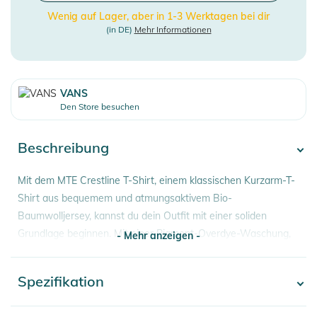
Wenig auf Lager, aber in 1-3 Werktagen bei dir
(in DE)
Mehr Informationen
VANS
Den Store besuchen
Beschreibung
Mit dem MTE Crestline T-Shirt, einem klassischen Kurzarm-T-
Shirt aus bequemem und atmungsaktivem Bio-
Baumwolljersey, kannst du dein Outfit mit einer soliden
Grundlage beginnen. Mit einer Pigment-Overdye-Waschung,
- Mehr anzeigen -
die für einen Vintage-Look sorgt, kannst du deinen Stil mit
den Siebdruckgrafiken auf der Brust und dem Rücken
Spezifikation
- Mehr anzeigen -
unterstreichen.