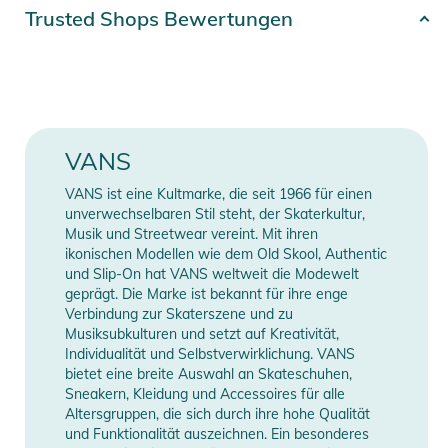
Eigenschaften:
Artikelnummer
2392025004102
Trusted Shops Bewertungen
- Kurzarm-T-Shirt aus Jersey
Erscheinungsjahr
2025
- Geripptes Nackenband
- Pigmentierte Overdye-Waschung
Gender
Men
- Siebdruckgrafik auf Brust und Rücken
- Unisex-Größe
Material
100% Baumwolle
VANS
- Lockere Passform für einen geräumigen Look und eine frei
fließende Form
Farbe
beige
VANS ist eine Kultmarke, die seit 1966 für einen
- 100% Bio-Baumwolle
unverwechselbaren Stil steht, der Skaterkultur,
Musik und Streetwear vereint. Mit ihren
Manufacturer
Herstellerangaben
Produktinformationen und
ikonischen Modellen wie dem Old Skool, Authentic
Information
anzeigen
Sicherheitshinweise
und Slip-On hat VANS weltweit die Modewelt
geprägt. Die Marke ist bekannt für ihre enge
Gebrauchsanweisungen, Sicherheitshinweise und Warnungen
Verbindung zur Skaterszene und zu
Musiksubkulturen und setzt auf Kreativität,
finden Sie direkt am Produkt.
Individualität und Selbstverwirklichung. VANS
bietet eine breite Auswahl an Skateschuhen,
Sneakern, Kleidung und Accessoires für alle
Altersgruppen, die sich durch ihre hohe Qualität
und Funktionalität auszeichnen. Ein besonderes