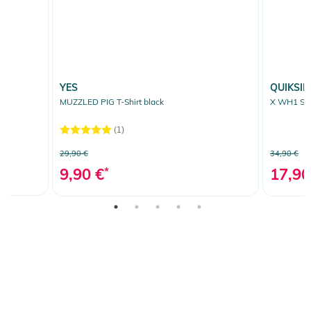
YES
QUIKSIL
MUZZLED PIG T-Shirt black
X WH1 SAL
(1)
29,90 €
34,90 €
9,90 €
*
17,90