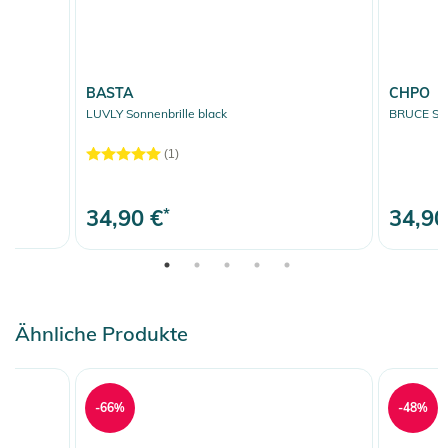
BASTA
CHPO
LUVLY Sonnenbrille black
BRUCE Sonn
(1)
34,90 €
*
34,90
Ähnliche Produkte
-66%
-48%