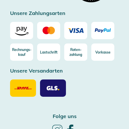
Zertifizierter Trusted Shop
Unsere Zahlungsarten
Rechnungs-
Raten-
Lastschrift
Vorkasse
kauf
zahlung
Unsere Versandarten
Unsere
Unsere
Versandarten
Versandarten
DHL
GLS
Folge uns
Follow
Follow