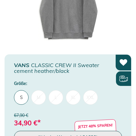
VANS
CLASSIC CREW II Sweater
cement heather/black
Größe:
S
M
L
XL
XXL
67,90 €
*
34,90
€
JETZT 48% SPAREN!