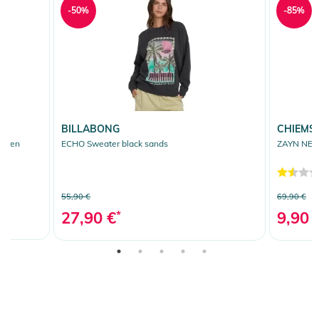
-50%
-85%
BILLABONG
CHIEMS
green
ECHO Sweater black sands
ZAYN NEW 
55,90 €
69,90 €
27,90 €
*
9,90 