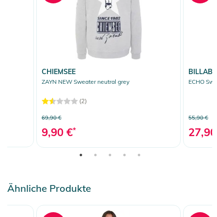
CHIEMSEE
BILLAB
ZAYN NEW Sweater neutral grey
ECHO Swea
(2)
69,90 €
55,90 €
9,90 €
*
27,90
Ähnliche Produkte