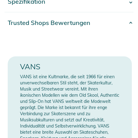
Spezifikation
- Mehr anzeigen -
- Rundhals
- Logo
Artikelnummer
2332024019806
Trusted Shops Bewertungen
Produktinformationen und
Sicherheitshinweise
Erscheinungsjahr
2025
Gebrauchsanweisungen, Sicherheitshinweise und Warnungen
Gender
Men
finden Sie direkt am Produkt.
Farbe
grey
VANS
60% Baumwolle, 40%
VANS ist eine Kultmarke, die seit 1966 für einen
Material
Polyester
unverwechselbaren Stil steht, der Skaterkultur,
Musik und Streetwear vereint. Mit ihren
ikonischen Modellen wie dem Old Skool, Authentic
Manufacturer
Herstellerangaben
und Slip-On hat VANS weltweit die Modewelt
Information
anzeigen
geprägt. Die Marke ist bekannt für ihre enge
Verbindung zur Skaterszene und zu
Musiksubkulturen und setzt auf Kreativität,
Individualität und Selbstverwirklichung. VANS
bietet eine breite Auswahl an Skateschuhen,