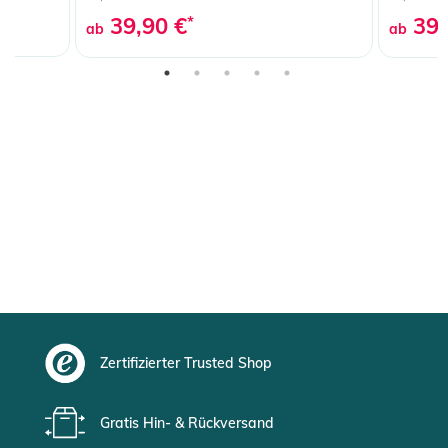
39,90 €
*
39,
ab
ab
Zertifizierter Trusted Shop
Gratis Hin- & Rückversand