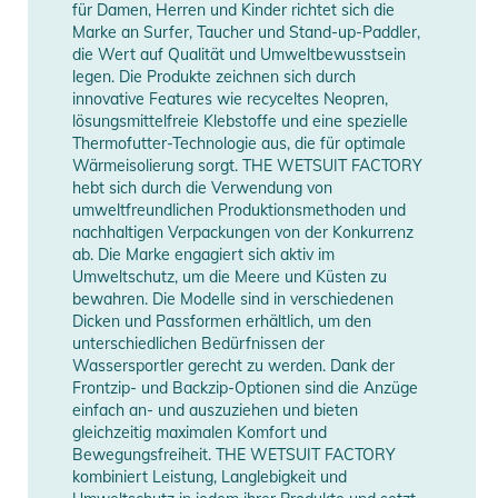
für Damen, Herren und Kinder richtet sich die
Typ
Shorty
Der Neoprenanzug fällt etwas kleiner aus. Unsere WH1-
Marke an Surfer, Taucher und Stand-up-Paddler,
Models auf den Fotos tragen folgende Größen:
die Wert auf Qualität und Umweltbewusstsein
Größe 7/8Y auf dem Foto kleines Mädchen (8 Jahre -
Manufacturer
Herstellerangaben
legen. Die Produkte zeichnen sich durch
innovative Features wie recyceltes Neopren,
24 kg - 1,32m)
Information
anzeigen
lösungsmittelfreie Klebstoffe und eine spezielle
Größe 13/14Y auf dem Foto Junge (11 Jahre - 40kg -
Thermofutter-Technologie aus, die für optimale
1,54m)
Wärmeisolierung sorgt. THE WETSUIT FACTORY
Größe 14/15Y auf dem Foto großes Mädchen (13 Jahre
hebt sich durch die Verwendung von
umweltfreundlichen Produktionsmethoden und
- 49kg - 1,73m)
nachhaltigen Verpackungen von der Konkurrenz
ab. Die Marke engagiert sich aktiv im
Produktinformationen und
Umweltschutz, um die Meere und Küsten zu
Sicherheitshinweise
bewahren. Die Modelle sind in verschiedenen
Dicken und Passformen erhältlich, um den
Gebrauchsanweisungen, Sicherheitshinweise und Warnungen
unterschiedlichen Bedürfnissen der
finden Sie direkt am Produkt.
Wassersportler gerecht zu werden. Dank der
Frontzip- und Backzip-Optionen sind die Anzüge
einfach an- und auszuziehen und bieten
gleichzeitig maximalen Komfort und
Bewegungsfreiheit. THE WETSUIT FACTORY
kombiniert Leistung, Langlebigkeit und