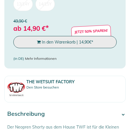
13/14Y
14/15Y
49,90 €
*
ab
14,90
€
JETZT 50% SPAREN!
In den Warenkorb
|
14,90
€
*
(in DE)
Mehr Informationen
THE WETSUIT FACTORY
Den Store besuchen
Beschreibung
Der Neopren Shorty aus dem Hause TWF ist für die Kleinen