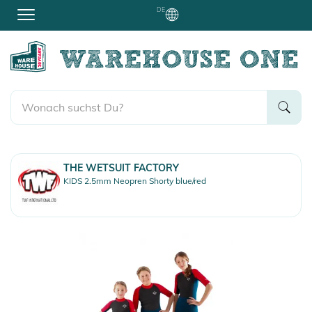
DE
THE WETSUIT FACTORY
KIDS 2.5mm Neopren Shorty blue/red