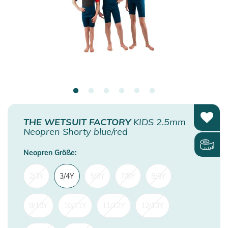
THE WETSUIT FACTORY
KIDS 2.5mm
Neopren Shorty blue/red
Neopren Größe:
2/3Y
3/4Y
5/6Y
7/8Y
8/9Y
9/10Y
10/11Y
11/12Y
12/13Y