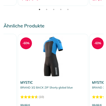
Ähnliche Produkte
-60%
-60%
MYSTIC
MYSTIC
BRAND 3/2 BACK ZIP Shorty global blue
BRAND 3/2
(10)
99,90 €
99,90 €