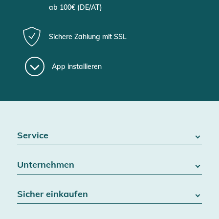
ab 100€ (DE/AT)
Sichere Zahlung mit SSL
App installieren
Service
FAQ / Hilfe
Unternehmen
Batteriegesetz
Kontakt
Über uns
Widerrufsrecht
Sicher einkaufen
Blog
Vertrag widerrufen
Team
Datenschutz
Versand & Lieferung