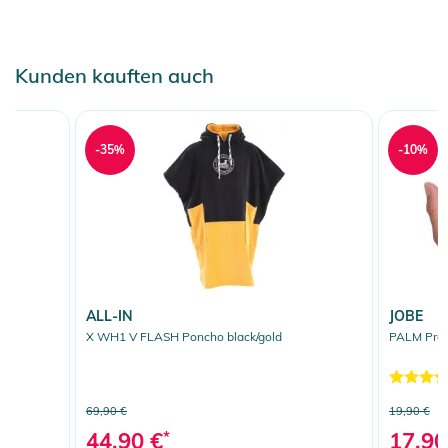
Kunden kauften auch
-35%
-10%
ALL-IN
JOBE
X WH1 V FLASH Poncho black/gold
PALM Prot
69,90 €
19,90 €
44,90 €
*
17,90