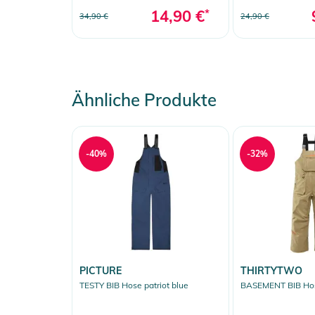
14,90 €
*
34,90 €
24,90 €
Ähnliche Produkte
-40%
-32%
PICTURE
THIRTYTWO
TESTY BIB Hose patriot blue
BASEMENT BIB Ho