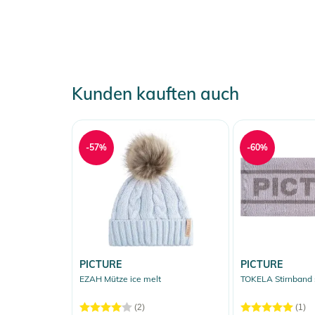
- Chimney Venting System
- StretchVent Gamaschen mit elastischem Grip-Band
Produktinformationen und Sich
Gebrauchsanweisungen, Sicherheitshinweise und Warn
Kunden kauften auch
-57%
-60%
PICTURE
PICTURE
EZAH Mütze ice melt
TOKELA Stirnband 
(2)
(1)