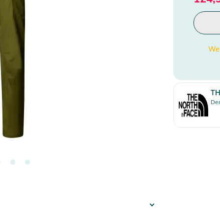
Wen
TH
Den