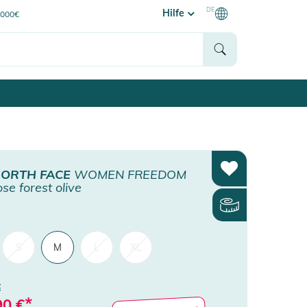
DE
Hilfe
0000€
NORTH FACE
WOMEN FREEDOM
se forest olive
S
M
L
XL
€
*
90
€