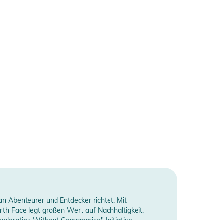
an Abenteurer und Entdecker richtet. Mit
th Face legt großen Wert auf Nachhaltigkeit,
xploration Without Compromise" Initiative