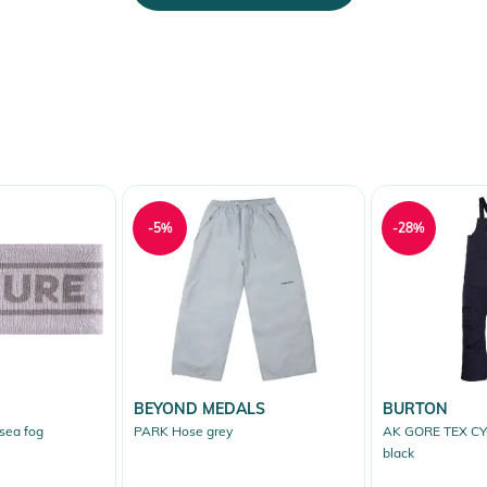
erheitshinweise
ungen finden Sie direkt am Produkt.
-5%
-28%
BEYOND MEDALS
BURTON
sea fog
PARK Hose grey
AK GORE TEX CYC
black