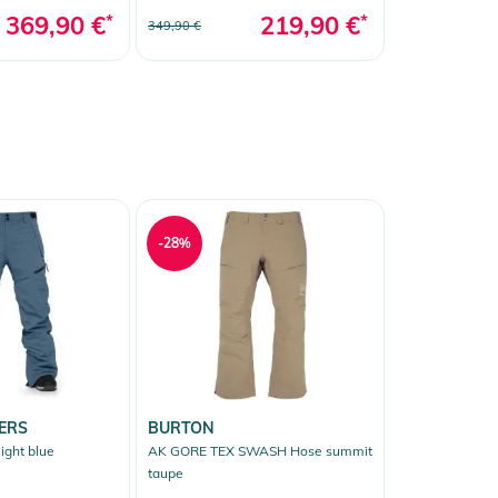
369,90 €
*
219,90 €
*
349,90 €
-28%
ERS
BURTON
ight blue
AK GORE TEX SWASH Hose summit
taupe