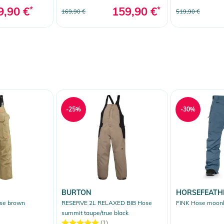
9,90 €
*
159,90 €
*
169,90 €
519,90 €
-25%
-30%
BURTON
HORSEFEATH
se brown
RESERVE 2L RELAXED BIB Hose
FINK Hose moonl
summit taupe/true black
(1)