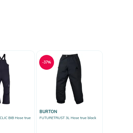
-37%
BURTON
LIC BIB Hose true
FUTURETRUST 3L Hose true black