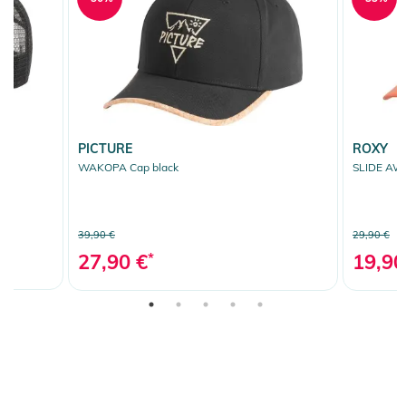
PICTURE
ROXY
WAKOPA Cap black
SLIDE AWA
39,90 €
29,90 €
27,90 €
*
19,90