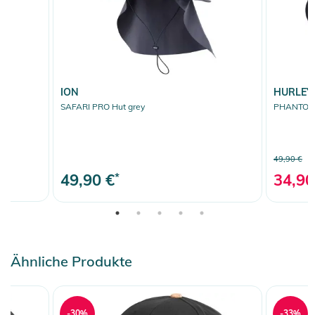
ION
HURLEY
SAFARI PRO Hut grey
PHANTOM 
49,90 €
49,90 €
*
34,90
Ähnliche Produkte
-30%
-33%