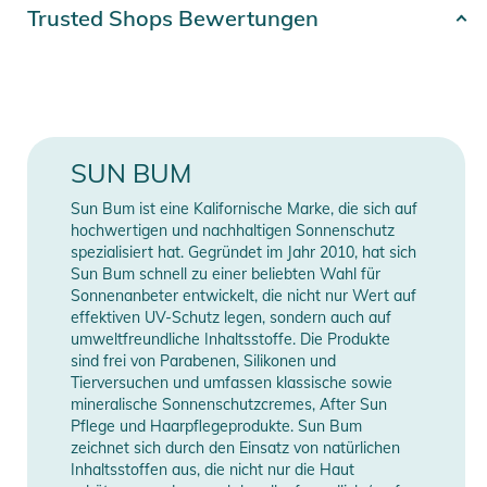
Artikelnummer
0840155603905
Gebrauchsanweisungen, Sicherheitshinweise und Warnungen
Trusted Shops Bewertungen
finden Sie direkt am Produkt.
Farbe
brown
Gender
Unisex
Material
100% Nylon
SUN BUM
Erscheinungsjahr
2025
Sun Bum ist eine Kalifornische Marke, die sich auf
hochwertigen und nachhaltigen Sonnenschutz
Style
Cap
spezialisiert hat. Gegründet im Jahr 2010, hat sich
Sun Bum schnell zu einer beliebten Wahl für
Sonnenanbeter entwickelt, die nicht nur Wert auf
Manufacturer
Herstellerangaben
effektiven UV-Schutz legen, sondern auch auf
Information
anzeigen
umweltfreundliche Inhaltsstoffe. Die Produkte
sind frei von Parabenen, Silikonen und
Tierversuchen und umfassen klassische sowie
mineralische Sonnenschutzcremes, After Sun
Pflege und Haarpflegeprodukte. Sun Bum
zeichnet sich durch den Einsatz von natürlichen
Inhaltsstoffen aus, die nicht nur die Haut