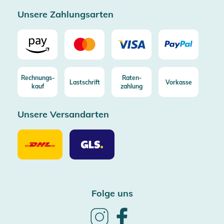
Zertifizierter Trusted Shop
Unsere Zahlungsarten
Rechnungs-
Raten-
Lastschrift
Vorkasse
kauf
zahlung
Unsere Versandarten
Unsere
Unsere
Versandarten
Versandarten
DHL
GLS
Folge uns
Follow
Follow
us
us