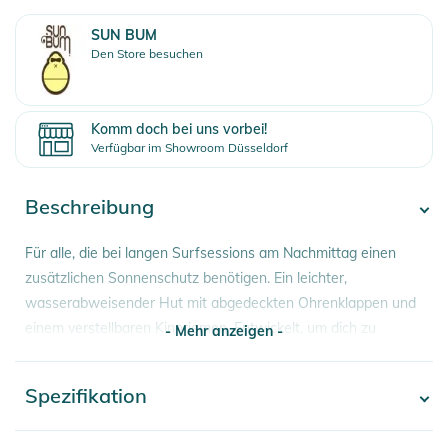
SUN BUM
Den Store besuchen
Komm doch bei uns vorbei!
Verfügbar im Showroom Düsseldorf
Beschreibung
Für alle, die bei langen Surfsessions am Nachmittag einen
zusätzlichen Sonnenschutz benötigen. Ein leichter,
wasserabweisender Hut mit abgedeckten Ohrenklappen und
einem verstellbaren Kinnriemen. Entwickelt, um dich zu
- Mehr anzeigen -
schützen, Welle für Welle.
Spezifikation
Produktinformationen und
- Mehr anzeigen -
Sicherheitshinweise