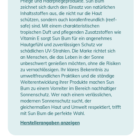
Pflege und Haarpflegeprodukte. Sun Bum
und mit der Hand verteilen.
zeichnet sich durch den Einsatz von natürlichen
- Erneut auftragen:
Inhaltsstoffen aus, die nicht nur die Haut
schützen, sondern auch korallenfreundlich (reef-
nach 80 Minuten Schwimmen oder Schwitzen
safe) sind. Mit einem charakteristischen
sofort nach dem Abtrocknen mit dem Handtuch
tropischen Duft und pflegenden Zusatzstoffen wie
mindestens alle 2 Stunden
Vitamin E sorgt Sun Bum für ein angenehmes
Kinder unter 6 Monaten: fragen Sie einen Arzt
Hautgefühl und zuverlässigen Schutz vor
schädlichen UV-Strahlen. Die Marke richtet sich
- Sonnenschutzmaßnahmen: Der Aufenthalt in der Sonne
an Menschen, die das Leben in der Sonne
erhöht das Risiko von Hautkrebs und vorzeitiger
unbeschwert genießen möchten, ohne die Risiken
Hautalterung. Um dieses Risiko zu verringern, sollten Sie
zu vernachlässigen. Ihr klares Bekenntnis zu
regelmäßig ein Sonnenschutzmittel mit einem LSF-Wert von
umweltfreundlichen Praktiken und die ständige
Weiterentwicklung ihrer Produkte machen Sun
15 oder höher verwenden und weitere
Bum zu einem Vorreiter im Bereich nachhaltiger
Sonnenschutzmaßnahmen ergreifen:
Sonnenschutz. Wer nach einem verlässlichen,
Begrenzen Sie den Aufenthalt in der Sonne,
modernen Sonnenschutz sucht, der
insbesondere zwischen 10 und 14 Uhr.
gleichermaßen Haut und Umwelt respektiert, trifft
mit Sun Bum die perfekte Wahl.
Tragen Sie langärmelige Hemden, Hosen, Hüte und
Sonnenbrillen
Herstellerangaben anzeigen
Produktinformationen und