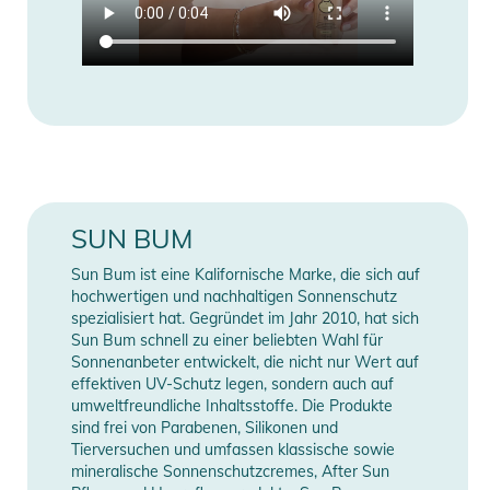
zusammen mit anderen Sonnenschutzmaßnahmen (siehe
Gebrauchsanweisung) das durch die Sonne verursachte
Risiko von Hautkrebs und vorzeitiger Hautalterung
Warnhinweise:
- Nur zur äußerlichen Anwendung.
- Nicht auf beschädigter oder verletzter Haut anwenden.
- Bei der Verwendung dieses Produkts nicht in die Augen
SUN BUM
gelangen lassen. Zum Entfernen mit Wasser ausspülen.
- Bei Auftreten von Hautausschlag die Anwendung
Sun Bum ist eine Kalifornische Marke, die sich auf
abbrechen und einen Arzt aufsuchen.
hochwertigen und nachhaltigen Sonnenschutz
- Außerhalb der Reichweite von Kindern aufbewahren. Bei
spezialisiert hat. Gegründet im Jahr 2010, hat sich
Sun Bum schnell zu einer beliebten Wahl für
Verschlucken sofort ärztliche Hilfe in Anspruch nehmen oder
Sonnenanbeter entwickelt, die nicht nur Wert auf
eine Giftnotrufzentrale kontaktieren.
effektiven UV-Schutz legen, sondern auch auf
umweltfreundliche Inhaltsstoffe. Die Produkte
Gebrauchsanweisung:
sind frei von Parabenen, Silikonen und
Tierversuchen und umfassen klassische sowie
- Vor Gebrauch gut schütteln.
mineralische Sonnenschutzcremes, After Sun
- 15 Minuten vor der Sonnenexposition großzügig auftragen