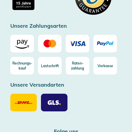
Kostenlose Rücksendung (aus DE/AT)
Zertifizierter Trusted Shop
Unsere Zahlungsarten
Rechnungs-
Raten-
Lastschrift
Vorkasse
kauf
zahlung
Unsere Versandarten
Unsere
Unsere
Versandarten
Versandarten
DHL
GLS
Folge uns