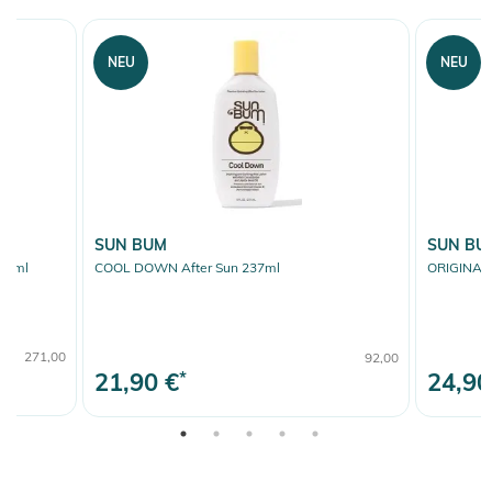
NEU
NEU
SUN BUM
SUN BU
88ml
COOL DOWN After Sun 237ml
ORIGINAL
271,00
92,00
21,90 €
*
24,90