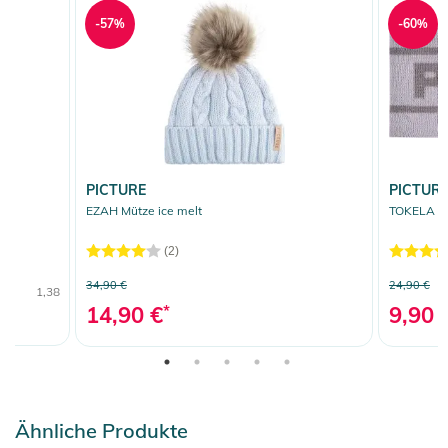
-57%
-60%
PICTURE
PICTUR
 30
EZAH Mütze ice melt
TOKELA St
(2)
34,90 €
24,90 €
1,38
14,90 €
*
9,90 
Ähnliche Produkte