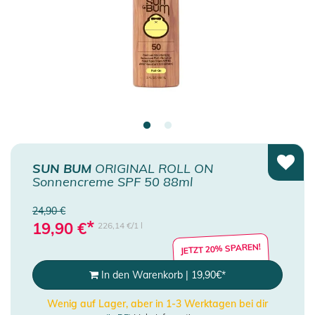
SUN BUM
ORIGINAL ROLL ON
Sonnencreme SPF 50 88ml
24,90 €
*
19,90
€
226,14 €/1 l
JETZT 20% SPAREN!
In den Warenkorb
|
19,90
€
*
Wenig auf Lager, aber in 1-3 Werktagen bei dir