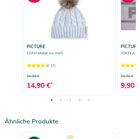
PICTURE
PICTUR
EZAH Mütze ice melt
TOKELA St
(2)
34,90 €
24,90 €
14,90 €
*
9,90 
Ähnliche Produkte