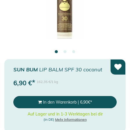
SUN BUM
LIP BALM SPF 30 coconut
*
6,90
€
162,35 €/1 kg
In den Warenkorb
|
6,90
€
*
Auf Lager und in 1-3 Werktagen bei dir
(in DE)
Mehr Informationen