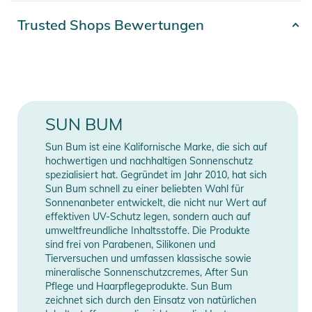
Lippen den ganzen Tag lang... versuchen Sie nur nicht, ihn
Artikelnummer
0871760008458
Trusted Shops Bewertungen
abzulecken.
Farbe
multicolored
Vertraue The Bum:
Erscheinungsjahr
2024
- Vegan
- glutenfrei
Gender
Unisex
SUN BUM
- frei von Grausamkeiten
- frei von Parabenen
Inactive Ingredients: aloe
Sun Bum ist eine Kalifornische Marke, die sich auf
- Breitspektrum-UVA/UVB-Schutz
barbadensis leaf extract,
hochwertigen und nachhaltigen Sonnenschutz
- frei von Phthalaten
spezialisiert hat. Gegründet im Jahr 2010, hat sich
argania spinosa kernel oil,
Sun Bum schnell zu einer beliebten Wahl für
- frei von Oxybenzone und Octinoxat
bisabolol, camellia sinensis leaf
Sonnenanbeter entwickelt, die nicht nur Wert auf
Material
extract, caprylic/capric
effektiven UV-Schutz legen, sondern auch auf
Gutes Zeug:
triglyceride, calendula officinalis
umweltfreundliche Inhaltsstoffe. Die Produkte
- Aloe Vera
sind frei von Parabenen, Silikonen und
flower extract, cetyl alcohol,
Tierversuchen und umfassen klassische sowie
- Vitamin E
citrus grandis fruit extract,
mineralische Sonnenschutzcremes, After Sun
- SPF 30
citrus limon peel
Pflege und Haarpflegeprodukte. Sun Bum
- 4.25 G / 0.15 OZ
zeichnet sich durch den Einsatz von natürlichen