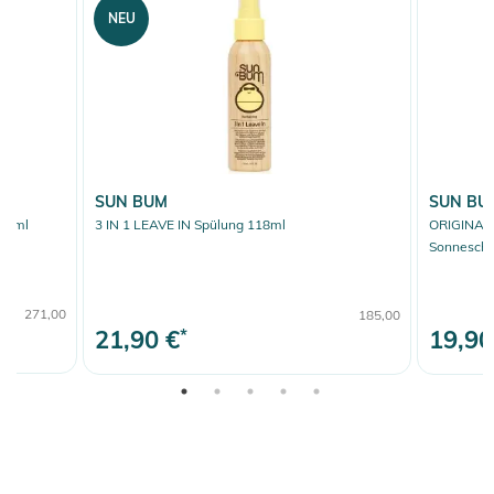
NEU
SUN BUM
SUN BU
88ml
3 IN 1 LEAVE IN Spülung 118ml
ORIGINAL
Sonneschu
271,00
185,00
21,90 €
*
19,90