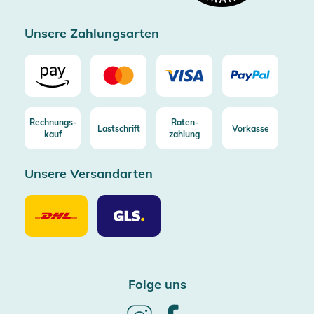
Zertifizierter Trusted Shop
Unsere Zahlungsarten
Rechnungs-
Raten-
Lastschrift
Vorkasse
kauf
zahlung
Unsere Versandarten
Unsere
Unsere
Versandarten
Versandarten
DHL
GLS
Folge uns
Follow
Follow