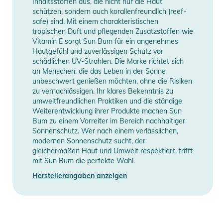
Manufacturer
Inhaltsstoffen aus, die nicht nur die Haut
Herstellerangaben anzeigen
schützen, sondern auch korallenfreundlich (reef-
Information
safe) sind. Mit einem charakteristischen
tropischen Duft und pflegenden Zusatzstoffen wie
Produktinformationen und
Vitamin E sorgt Sun Bum für ein angenehmes
Sicherheitshinweise
Hautgefühl und zuverlässigen Schutz vor
schädlichen UV-Strahlen. Die Marke richtet sich
Gebrauchsanweisungen, Sicherheitshinweise und Warnungen
an Menschen, die das Leben in der Sonne
finden Sie direkt am Produkt.
unbeschwert genießen möchten, ohne die Risiken
zu vernachlässigen. Ihr klares Bekenntnis zu
umweltfreundlichen Praktiken und die ständige
Weiterentwicklung ihrer Produkte machen Sun
Bum zu einem Vorreiter im Bereich nachhaltiger
Sonnenschutz. Wer nach einem verlässlichen,
modernen Sonnenschutz sucht, der
gleichermaßen Haut und Umwelt respektiert, trifft
mit Sun Bum die perfekte Wahl.
Herstellerangaben anzeigen