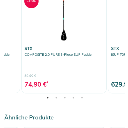
-16%
STX
STX
Paddel
COMPOSITE 2.0 PURE 3-Piece SUP Paddel
ISUP TOUR
89,90 €
74,90 €
*
629,9
Ähnliche Produkte