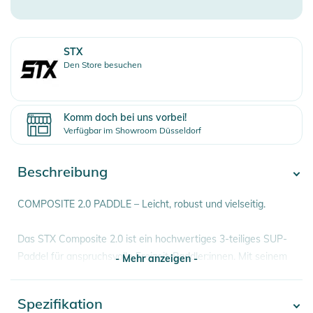
STX
Den Store besuchen
Komm doch bei uns vorbei!
Verfügbar im Showroom Düsseldorf
Beschreibung
COMPOSITE 2.0 PADDLE – Leicht, robust und vielseitig.
Das STX Composite 2.0 ist ein hochwertiges 3-teiliges SUP-
Paddel für anspruchsvolle Freizeit-Paddler:innen. Mit seinem
- Mehr anzeigen -
Cam-Lock-Verschluss lässt es sich schnell und präzise an die
gewünschte Länge anpassen. Das Paddelblatt aus
Spezifikation
- Mehr anzeigen -
nylonverstärktem Fiberglas bietet optimale Stabilität und