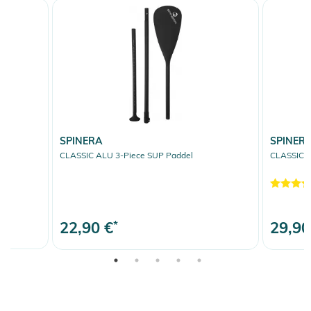
SPINERA
SPINER
CLASSIC ALU 3-Piece SUP Paddel
CLASSIC A
22,90 €
*
29,90