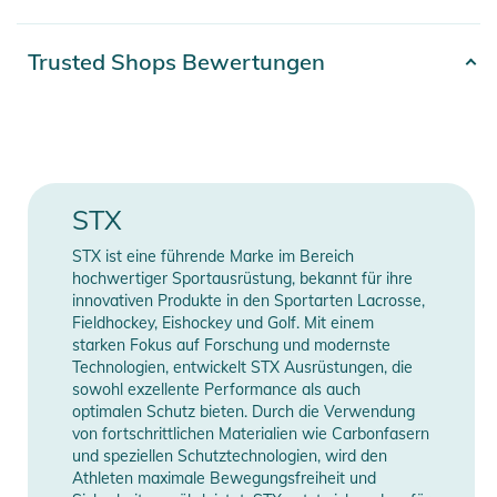
Effizienz im Wasser. Der matte Composite-20-Schaft sorgt
für ein angenehmes Griffgefühl und geringes Gewicht – nur
Artikelnummer
8717264753086
Trusted Shops Bewertungen
0,95 kg.
Farbe
black
Eigenschaften:
Erscheinungsjahr
2025
- 3-teilig (3-piece)
- Leicht verstellbar
Gender
Unisex
STX
- Cam-Lock-Verschluss zur Längenverstellung
- Paddelblatt aus nylonverstärktem Fiberglas
Paddel Teilbarkeit
3-teilig
STX ist eine führende Marke im Bereich
- Composite-20-Schaft mit matter Oberfläche
hochwertiger Sportausrüstung, bekannt für ihre
- PADDLER: Anspruchsvolle Freizeit-Paddler:innen
innovativen Produkte in den Sportarten Lacrosse,
Manufacturer
Herstellerangaben
Fieldhockey, Eishockey und Golf. Mit einem
- GEWICHT: 0,95 kg
Information
anzeigen
starken Fokus auf Forschung und modernste
Technologien, entwickelt STX Ausrüstungen, die
sowohl exzellente Performance als auch
optimalen Schutz bieten. Durch die Verwendung
Produktinformationen und
von fortschrittlichen Materialien wie Carbonfasern
Sicherheitshinweise
und speziellen Schutztechnologien, wird den
Athleten maximale Bewegungsfreiheit und