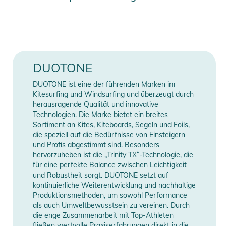
Antrieb für unsere Pure Inflatable Modelle entwickelt. Es
Erscheinungsjahr
2026
kombiniert robuste Materialien mit ausgewogener
Performance. Das Ziel: ein Paddel, das einfach funktioniert -
Farbe
blue
vom ersten Stroke bis zur ausgedehnten Tour.
Gender
Unisex
DUOTONE
- 15% Carbon / Composite Shaft - spürbar mehr Steifigkeit
für effiziente Kraftübertragung und kontrollierten Flex
Paddel Teilbarkeit
3-teilig
DUOTONE ist eine der führenden Marken im
- 7.4” ABS Blade - langlebig und widerstandsfähig bei
Kitesurfing und Windsurfing und überzeugt durch
Bodenkontakt, ideal für Einsteiger
herausragende Qualität und innovative
Manufacturer
Herstellerangaben
Technologien. Die Marke bietet ein breites
Information
anzeigen
Sortiment an Kites, Kiteboards, Segeln und Foils,
Verfügbar als:
die speziell auf die Bedürfnisse von Einsteigern
- Längenverstellbare Version (165–220 cm): schnelle
und Profis abgestimmt sind. Besonders
Anpassung an Körpergröße und Fahrstil
hervorzuheben ist die „Trinity TX“-Technologie, die
für eine perfekte Balance zwischen Leichtigkeit
- 3-Piece Version (165–220 cm): kompaktes Packmaß für
und Robustheit sorgt. DUOTONE setzt auf
Reisen und einfache Lagerung
kontinuierliche Weiterentwicklung und nachhaltige
Produktionsmethoden, um sowohl Performance
Das SUP Paddel ONE steht für unkomplizierte Performance,
als auch Umweltbewusstsein zu vereinen. Durch
die enge Zusammenarbeit mit Top-Athleten
robuste Bauweise und sauberes Handling. Ein vielseitiges
fließen wertvolle Praxiserfahrungen direkt in die