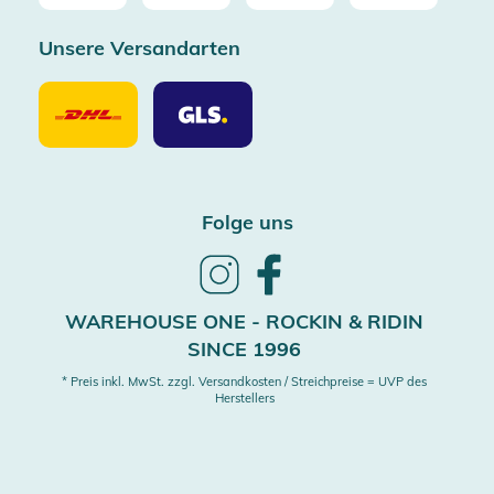
Unsere Versandarten
Unsere
Unsere
Versandarten
Versandarten
DHL
GLS
Folge uns
Follow
Follow
us
us
on
on
WAREHOUSE ONE - ROCKIN & RIDIN
Instagram
Facebook
SINCE 1996
* Preis inkl. MwSt. zzgl. Versandkosten / Streichpreise = UVP des
Herstellers