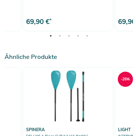
69,90 €
*
69,90
Ähnliche Produkte
-26%
SPINERA
LIGHT
DELUXE 4-Piece SUP KAJAK Paddel
INTERMED