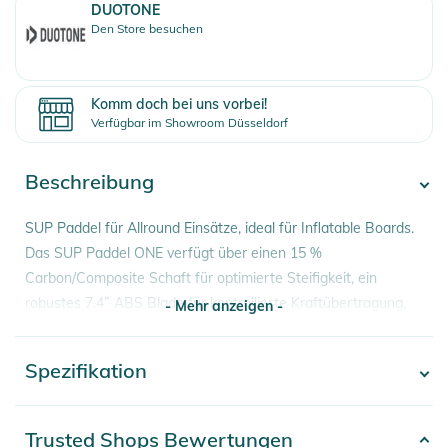
DUOTONE
Den Store besuchen
Komm doch bei uns vorbei!
Verfügbar im Showroom Düsseldorf
Beschreibung
SUP Paddel für Allround Einsätze, ideal für Inflatable Boards.
Das SUP Paddel ONE verfügt über einen 15 %
Carbon/Composite Schaft für optimierte Steifigkeit, ein
robustes 7.4” ABS Blade für kontrollierte Kraftübertragung,
- Mehr anzeigen -
ist von 165–220 cm verstellbar und optional als 3-Piece
Version für einfaches Reisen und platzsparendes Verstauen
Spezifikation
- Mehr anzeigen -
erhältlich.
Das SUP Paddel ONE wurde als zuverlässiger Allround-
Artikelnummer
9010583308579
Trusted Shops Bewertungen