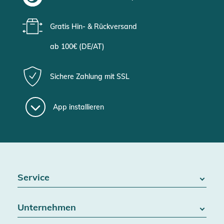
Gratis Hin- & Rückversand
ab 100€ (DE/AT)
Sichere Zahlung mit SSL
App installieren
Service
FAQ / Hilfe
Unternehmen
Batteriegesetz
Kontakt