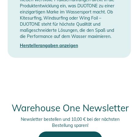
SUP Paddel für alle, die zuverlässigen Drive, gute Kontrolle
Produktentwicklung ein, was DUOTONE zu einer
und ein starkes Preis-Leistungs-Verhältnis suchen.
einzigartigen Marke im Wassersport macht. Ob
Kitesurfing, Windsurfing oder Wing Foil –
DUOTONE steht für höchste Qualität und
Eigenschaften:
maßgeschneiderte Lösungen, die den Spaß und
- ANTI TWIST SYSTEM: Dank einer Nut im Holm der
die Performance auf dem Wasser maximieren.
Verlängerung wird komfortables Paddeln gewährleistet, da
Herstellerangaben anzeigen
sich der Griff nicht verdrehen kann und immer richtig
ausgerichtet ist.
Produktinformationen und
Sicherheitshinweise
Gebrauchsanweisungen, Sicherheitshinweise und Warnungen
finden Sie direkt am Produkt.
Warehouse One Newsletter
Newsletter bestellen und 10,00 € bei der nächsten
Bestellung sparen!