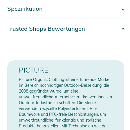
während die PFC-freie Teflon Ecoelite wasserabweisende
Spezifikation
- Mehr anzeigen -
Beschichtung die Feuchtigkeitsbeständigkeit verstärkt und
gleichzeitig einen umweltfreundlichen Ansatz wahrt. Der
verstellbare Saum mit Kordelzug ermöglicht eine individuellere
Artikelnummer
2332526012497
Trusted Shops Bewertungen
Passform, bewahrt die Wärme und verhindert das Eindringen
Gender
Women
von Schnee.
Material
100% Polyester
Hergestellt aus Nylon Recovery, spiegelt diese Jacke das
Engagement von Picture für nachhaltige Qualität und Design
Erscheinungsjahr
2026
PICTURE
wider. Die Verwendung von 80 GR/M2 Polyester im Stoff
sorgt für eine ausgewogene Isolierung, ideal für Skifahrer und
Farbe
blue
Picture Organic Clothing ist eine führende Marke
Snowboarder, die gerne Freestyle-Linien im Snowpark fahren.
im Bereich nachhaltiger Outdoor-Bekleidung, die
Praktische Reißverschlusstaschen bieten praktischen
2008 gegründet wurde, um eine
Manufacturer
Herstellerangaben
umweltfreundliche Alternative zur konventionellen
Stauraum für Essentials und halten Ihre Hände für wichtige
Information
anzeigen
Outdoor-Industrie zu schaffen. Die Marke
Manöver frei.
verwendet recycelte Polyesterfasern, Bio-
Baumwolle und PFC-freie Beschichtungen, um
Eigenschaften:
umweltfreundliche, funktionale und stylische
Produkte herzustellen. Mit Technologien wie der
- Technologie: Dryplay 10K/10K; Teflon Ecoelite PFC free