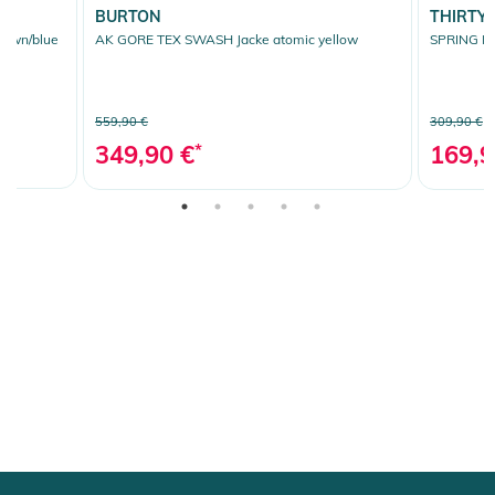
BURTON
THIRTY
rown/blue
AK GORE TEX SWASH Jacke atomic yellow
SPRING B
559,90 €
309,90 €
349,90 €
*
169,9