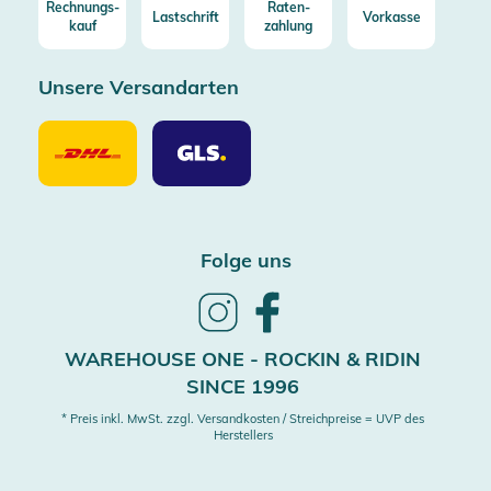
Rechnungs-
Raten-
Lastschrift
Vorkasse
kauf
zahlung
Unsere Versandarten
Unsere
Unsere
Versandarten
Versandarten
DHL
GLS
Folge uns
Follow
Follow
us
us
on
on
WAREHOUSE ONE - ROCKIN & RIDIN
Instagram
Facebook
SINCE 1996
* Preis inkl. MwSt. zzgl. Versandkosten / Streichpreise = UVP des
Herstellers