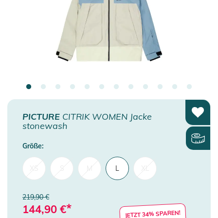
PICTURE
CITRIK WOMEN Jacke
stonewash
Größe:
XS
S
M
L
XL
219,90 €
*
144,90
€
JETZT 34% SPAREN!