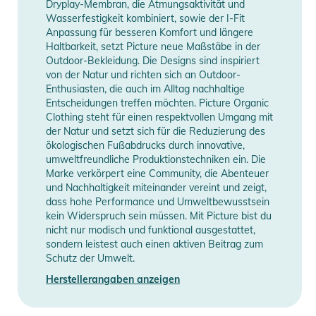
Dryplay-Membran, die Atmungsaktivität und
DWR; The CIRCULAR
Wasserfestigkeit kombiniert, sowie der I-Fit
- Ergonomic hood with single-point adjustment system
Anpassung für besseren Komfort und längere
- Tightening system
Haltbarkeit, setzt Picture neue Maßstäbe in der
Outdoor-Bekleidung. Die Designs sind inspiriert
- Fixed snow skirt
von der Natur und richten sich an Outdoor-
- Interior zipped pocket
Enthusiasten, die auch im Alltag nachhaltige
- Thigh pockets with snap under flap
Entscheidungen treffen möchten. Picture Organic
- Mesh pockets to store bottles on the sides
Clothing steht für einen respektvollen Umgang mit
der Natur und setzt sich für die Reduzierung des
- Flex Skin ultra stretch neoprene
ökologischen Fußabdrucks durch innovative,
- Adjustable cuffs with hook and loop system
umweltfreundliche Produktionstechniken ein. Die
- Pit zipped opennings
Marke verkörpert eine Community, die Abenteuer
und Nachhaltigkeit miteinander vereint und zeigt,
Produktinformationen und
dass hohe Performance und Umweltbewusstsein
Sicherheitshinweise
kein Widerspruch sein müssen. Mit Picture bist du
nicht nur modisch und funktional ausgestattet,
Gebrauchsanweisungen, Sicherheitshinweise und Warnungen
sondern leistest auch einen aktiven Beitrag zum
Schutz der Umwelt.
finden Sie direkt am Produkt.
Herstellerangaben anzeigen