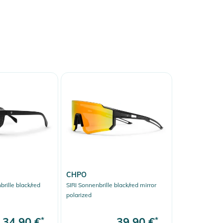
CHPO
ille black/red
SIRI Sonnenbrille black/red mirror
polarized
34,90 €
*
39,90 €
*