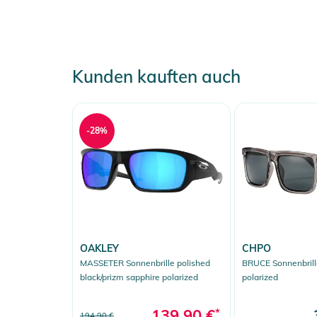
Kunden kauften auch
-28%
OAKLEY
CHPO
MASSETER Sonnenbrille polished
BRUCE Sonnenbrill
black/prizm sapphire polarized
polarized
139,90 €
*
194,90 €