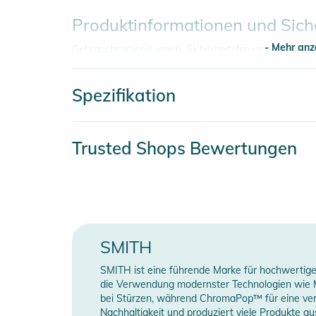
Produktinformationen und Sich
- Mehr anz
Gebrauchsanweisungen, Sicherheitshinweise und Warn
Spezifikation
- Mehr anz
Artikelnummer
2
Trusted Shops Bewertungen
Farbe
w
Erscheinungsjahr
2
Gender
SMITH
SMITH ist eine führende Marke für hochwertige 
Manufacturer Information
H
die Verwendung modernster Technologien wie 
bei Stürzen, während ChromaPop™ für eine ver
Nachhaltigkeit und produziert viele Produkte a