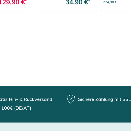
129,90 €
*
34,90 €
*
224,90 €
atis Hin- & Rückversand
Sichere Zahlung mit SSL
 100€ (DE/AT)