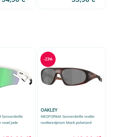
-23%
OAKLEY
Sonnenbrille
NEOFORMA Sonnenbrille matte
m road jade
rootbeer/prizm black polarized