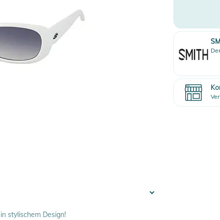
SM
Den
Ko
Ver
n stylischem Design!