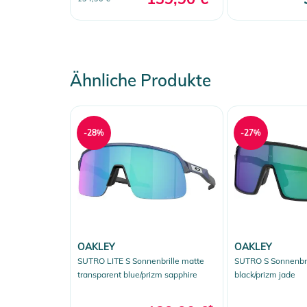
Ähnliche Produkte
-28%
-27%
OAKLEY
OAKLEY
SUTRO LITE S Sonnenbrille matte
SUTRO S Sonnenbri
transparent blue/prizm sapphire
black/prizm jade