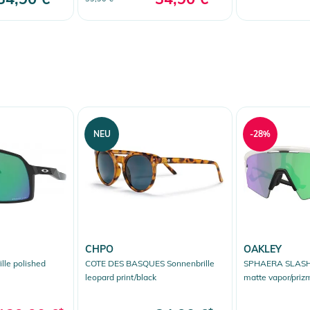
NEU
-28%
CHPO
OAKLEY
lle polished
COTE DES BASQUES Sonnenbrille
SPHAERA SLASH 
leopard print/black
matte vapor/priz