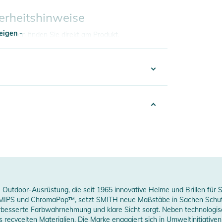
erheitshinweise
eigen -
ungen finden Sie direkt am Produkt.
eigen -
100001224936
hite
013
Women
Outdoor-Ausrüstung, die seit 1965 innovative Helme und Brillen für S
erstellerangaben anzeigen
MIPS und ChromaPop™, setzt SMITH neue Maßstäbe in Sachen Schutz u
besserte Farbwahrnehmung und klare Sicht sorgt. Neben technologi
us recycelten Materialien. Die Marke engagiert sich in Umweltinitiati