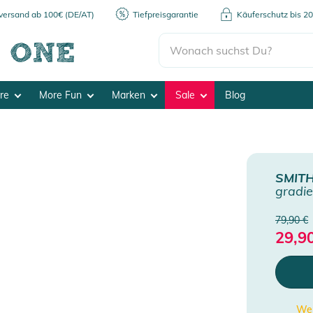
kversand ab 100€ (DE/AT)
Tiefpreisgarantie
Käuferschutz bis 2
ore
More Fun
Marken
Sale
Blog
SMIT
gradie
79,90 €
29,9
Wen