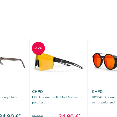
-12%
CHPO
CHPO
e grey/black
LUCA Sonnenbrille black/red mirror
RICKARD Sonnenbr
polarized
mirror polarized
34,90 €
*
34,90 €
*
39,90 €