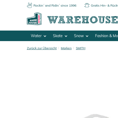
Rockin´ and Ridin´ since 1996
Gratis Hin- & Rüc
Water
Skate
Snow
Fashion & M
Zurück zur Übersicht
Marken
SMITH