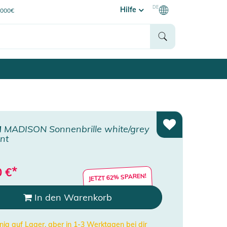
DE
Hilfe
0000€
H
MADISON Sonnenbrille white/grey
nt
*
0
€
JETZT 62% SPAREN!
In den Warenkorb
ig auf Lager, aber in 1-3 Werktagen bei dir