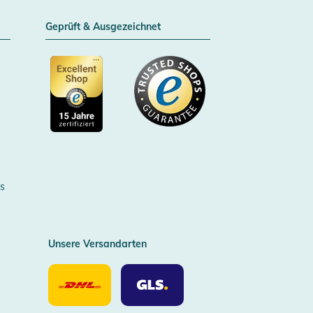
Geprüft & Ausgezeichnet
Zertifizierter Trusted Shop
s
Unsere Versandarten
Unsere
Unsere
Versandarten
Versandarten
DHL
GLS