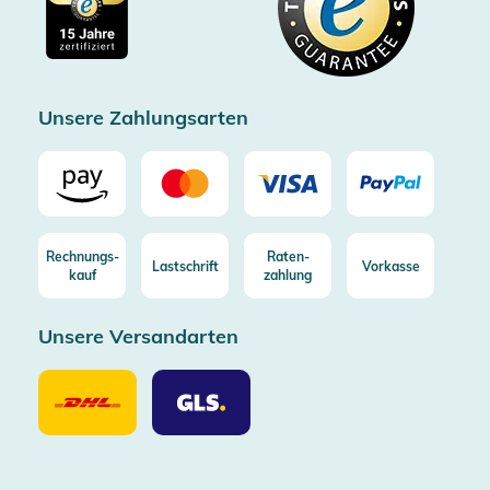
Gratis Versand ab 100€ Bestellwert (in DE/AT)
Kostenlose Rücksendung (aus DE/AT)
Zertifizierter Trusted Shop
Unsere Zahlungsarten
Rechnungs-
Raten-
Lastschrift
Vorkasse
kauf
zahlung
Unsere Versandarten
Unsere
Unsere
Versandarten
Versandarten
DHL
GLS