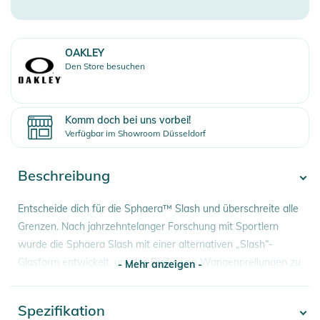
OAKLEY
Den Store besuchen
Komm doch bei uns vorbei!
Verfügbar im Showroom Düsseldorf
Beschreibung
Entscheide dich für die Sphaera™ Slash und überschreite alle
Grenzen. Nach jahrzehntelanger Forschung mit Sportlern
wurde die Sphaera Slash mit einer alternativen „Slash“-
Glasform entwickelt, um das Risiko von Wangenprellungen zu
- Mehr anzeigen -
reduzieren und die sportliche Leistung durch ein weites
Sichtfeld und ein leichtes Gestell aus O Matter™ zu
Spezifikation
- Mehr anzeigen -
optimieren. Die vordere Belüftungsöffnung am Gestell sorgt