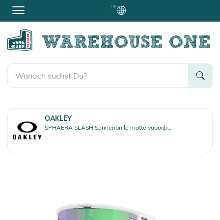
DE
OAKLEY
SPHAERA SLASH Sonnenbrille matte vapor/prizm road jade