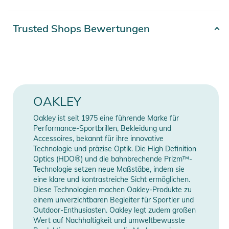
für eine verbesserte Luftzirkulation, während Nasenpads aus
Unobtainium® und geformte Bügelenden für
Artikelnummer
0888392665256
Trusted Shops Bewertungen
Rutschhemmung und müheloses Tragen mit
Farbe
white
Kopfbedeckungen und Helmen sorgen. Dank der Prizm™
Lens Technology werden Farben und Kontraste in jeder
Erscheinungsjahr
2025
Umgebung verbessert und Details hervorgehoben.
Gender
Unisex
OAKLEY
Eigenschaften:
- ENTWICKELT FÜR DIE NUTZUNG BEI ZAHLREICHEN
Oakley ist seit 1975 eine führende Marke für
Manufacturer
Herstellerangaben
SPORTARTEN: Modernes, schlankes Design mit einem
Performance-Sportbrillen, Bekleidung und
Information
anzeigen
erweiterten Sichtfeld und optimiertem Halt und Komfort. Die
Accessoires, bekannt für ihre innovative
Technologie und präzise Optik. Die High Definition
„Slash“-Glasform hilft, Stöße im Wangenbereich zu
Optics (HDO®) und die bahnbrechende Prizm™-
minimieren.
Technologie setzen neue Maßstäbe, indem sie
- LEICHT UND LANGLEBIG: Das O Matter™-Gestellmaterial
eine klare und kontrastreiche Sicht ermöglichen.
bietet ganztägigen Komfort
Diese Technologien machen Oakley-Produkte zu
einem unverzichtbaren Begleiter für Sportler und
- NO-SLIP GRIP: Unobtainium®-Nasenpads und -Bügelenden
Outdoor-Enthusiasten. Oakley legt zudem großen
bieten auch bei Nässe rutschfesten Halt. Auf diese Weise
Wert auf Nachhaltigkeit und umweltbewusste
wird die Griffigkeit bei Kopfbedeckungen und Helmen erhöht