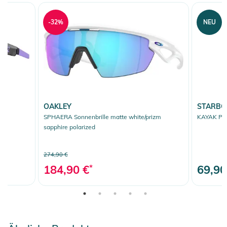
-32%
NEU
OAKLEY
STARB
SPHAERA Sonnenbrille matte white/prizm
KAYAK P
sapphire polarized
274,90 €
184,90 €
*
69,90