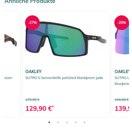
Ähnliche Produkte
-27%
-28%
OAKLEY
OAKLEY
r/prizm
SUTRO S Sonnenbrille polished black/prizm jade
SUTRO LITE
blue/prizm
179,90 €
194,90 €
129,90 €
*
139,9