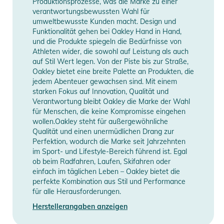
Produktionsprozesse, was die Marke zu einer
- MEHR DETAILS – Die Prizm™-Glastechnologie wurde
verantwortungsbewussten Wahl für
umweltbewusste Kunden macht. Design und
entwickelt, um Farbe und Kontrast zu verbessern und mehr
Funktionalität gehen bei Oakley Hand in Hand,
Details zu erkennen
und die Produkte spiegeln die Bedürfnisse von
- Aufprallschutz: Oakley-Gläser wurden unter extremen
Athleten wider, die sowohl auf Leistung als auch
Bedingungen im Hinblick auf Masse und Geschwindigkeit
auf Stil Wert legen. Von der Piste bis zur Straße,
Oakley bietet eine breite Palette an Produkten, die
entwickelt und getestet, um einen kompromisslosen Schutz in
jedem Abenteuer gewachsen sind. Mit einem
einer Vielzahl von anspruchsvollen Umgebungen zu
starken Fokus auf Innovation, Qualität und
gewährleisten.
Verantwortung bleibt Oakley die Marke der Wahl
für Menschen, die keine Kompromisse eingehen
wollen.Oakley steht für außergewöhnliche
Prizm Road Jade
Qualität und einen unermüdlichen Drang zur
- Lichtübertragung: 15 %
Perfektion, wodurch die Marke seit Jahrzehnten
- Lichtverhältnisse: Helles Licht
im Sport- und Lifestyle-Bereich führend ist. Egal
- Basis Gläserfarbe: Rose
ob beim Radfahren, Laufen, Skifahren oder
einfach im täglichen Leben – Oakley bietet die
Produktinformationen und
perfekte Kombination aus Stil und Performance
für alle Herausforderungen.
Sicherheitshinweise
Herstellerangaben anzeigen
Gebrauchsanweisungen, Sicherheitshinweise und Warnungen