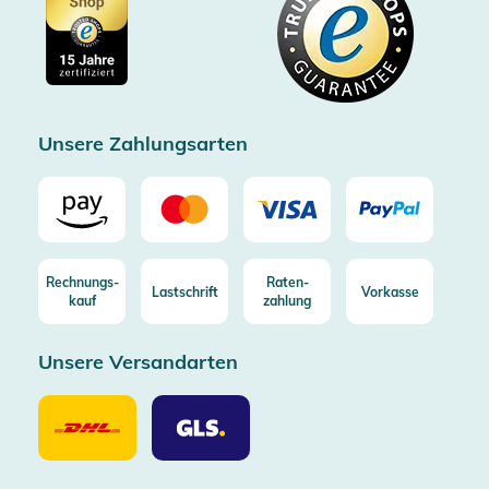
Cookie-Einstellungen
Impressum
Gratis Versand ab 100€ Bestellwert (in DE/AT)
Kostenlose Rücksendung (aus DE/AT)
Zertifizierter Trusted Shop
Unsere Zahlungsarten
Rechnungs-
Raten-
Lastschrift
Vorkasse
kauf
zahlung
Unsere Versandarten
Unsere
Unsere
Versandarten
Versandarten
DHL
GLS