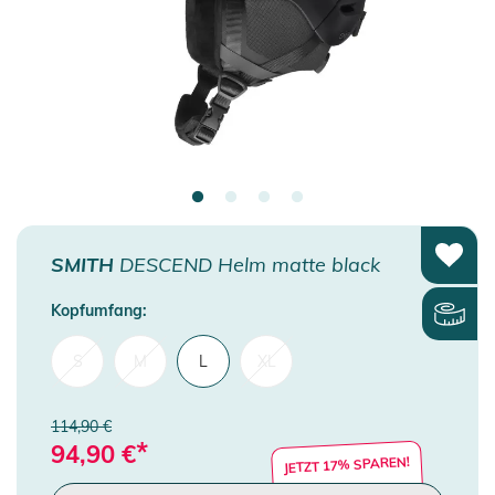
SMITH
DESCEND Helm matte black
Kopfumfang:
S
M
L
XL
114,90 €
*
94,90
€
JETZT 17% SPAREN!