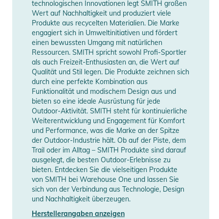
technologischen Innovationen legt SMITH großen
und schnellen Regulieren der Passform
Wert auf Nachhaltigkeit und produziert viele
INTEGRATION:
Produkte aus recycelten Materialien. Die Marke
engagiert sich in Umweltinitiativen und fördert
- Einhändig verstellbare Lüftungsschlitze
einen bewussten Umgang mit natürlichen
- 16 Lüftungsschlitze
Ressourcen. SMITH spricht sowohl Profi-Sportler
- Abnehmbare Snapfit SL2 Ohrenschützer sorgen für
als auch Freizeit-Enthusiasten an, die Wert auf
zusätzliche Wärme und sind mit Helmlautsprechern
Qualität und Stil legen. Die Produkte zeichnen sich
durch eine perfekte Kombination aus
kompatibel
Funktionalität und modischem Design aus und
- Mit Aleck® Audiosystemen kompatibel
bieten so eine ideale Ausrüstung für jede
INCLUSIVE:
Outdoor-Aktivität. SMITH steht für kontinuierliche
- Smith Helmtasche
Weiterentwicklung und Engagement für Komfort
und Performance, was die Marke an der Spitze
Produktinformationen und
der Outdoor-Industrie hält. Ob auf der Piste, dem
Trail oder im Alltag – SMITH Produkte sind darauf
Sicherheitshinweise
ausgelegt, die besten Outdoor-Erlebnisse zu
bieten. Entdecken Sie die vielseitigen Produkte
Gebrauchsanweisungen, Sicherheitshinweise und Warnungen
von SMITH bei Warehouse One und lassen Sie
finden Sie direkt am Produkt.
sich von der Verbindung aus Technologie, Design
und Nachhaltigkeit überzeugen.
Herstellerangaben anzeigen