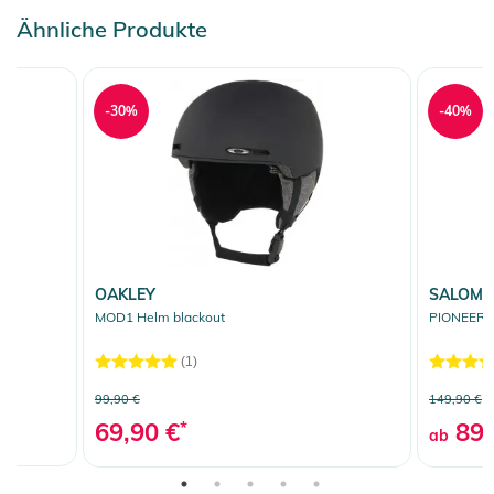
Ähnliche Produkte
-30%
-40%
OAKLEY
SALOM
MOD1 Helm blackout
PIONEER L
(1)
99,90 €
149,90 €
69,90 €
*
89,
ab