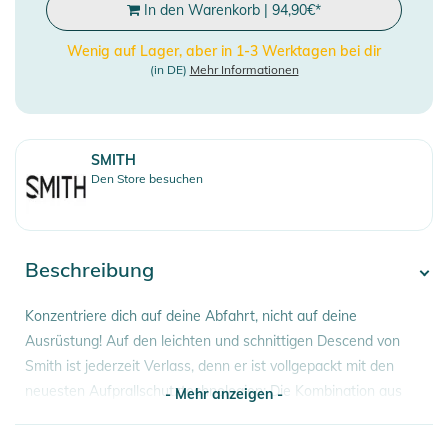
In den Warenkorb
|
94,90
€
*
Wenig auf Lager, aber in 1-3 Werktagen bei dir
(in DE)
Mehr Informationen
SMITH
Den Store besuchen
Beschreibung
Konzentriere dich auf deine Abfahrt, nicht auf deine
Ausrüstung! Auf den leichten und schnittigen Descend von
Smith ist jederzeit Verlass, denn er ist vollgepackt mit den
neuesten Aufprallschutztechnologien: Die Kombination aus
- Mehr anzeigen -
Mips® und zonenbasiertem Koroyd® verbessert die
Energieabsorption bei einem Sturz. Und wenn an einem