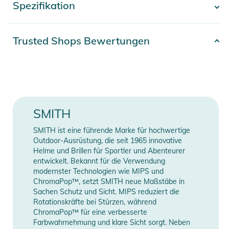
Spezifikation
- Mehr anzeigen -
kalten, stürmischen Tag plötzlich die Sonne rauskommt,
kannst du dein Kopfklima ganz einfach über die verstellbaren
Lüftungsschlitze regulieren. Dank der mit Audiosystemen
Artikelnummer
2332526020157
Trusted Shops Bewertungen
kompatiblen Ohrenschützer nimmst du deinen Soundtrack mit
Gender
Men
auf die Piste. Der Sitz des Helms lässt sich per Drehrädchen
mit einer Hand passgenau einstellen.
Erscheinungsjahr
2026
Eigenschaften:
Farbe
black
SMITH
SCHUTZ:
- In-Mold-Konstruktion verbindet Außenschale und EPS-
SMITH ist eine führende Marke für hochwertige
Manufacturer
Herstellerangaben
Schaumstoff zu einem leichten und widerstandsfähigen
Outdoor-Ausrüstung, die seit 1965 innovative
Information
anzeigen
zweiteiligen Design
Helme und Brillen für Sportler und Abenteurer
entwickelt. Bekannt für die Verwendung
PASSFORM:
modernster Technologien wie MIPS und
- Lässt sich für hohen Tragekomfort und maximale Belüftung
ChromaPop™, setzt SMITH neue Maßstäbe in
lückenlos in Smith Brillen integrieren
Sachen Schutz und Sicht. MIPS reduziert die
- AirEvac Belüftungssystem wirkt mit Smith Brillen zusammen
Rotationskräfte bei Stürzen, während
ChromaPop™ für eine verbesserte
und hält die Scheibe beschlagfrei
Farbwahrnehmung und klare Sicht sorgt. Neben
- Rundum mikroverstellbares Dial Fit System zum einfachen