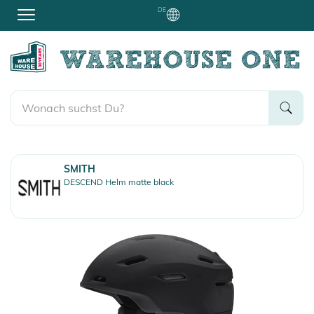
DE
SMITH
DESCEND Helm matte black