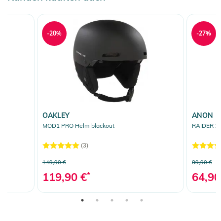
-20%
-27%
OAKLEY
ANON
MOD1 PRO Helm blackout
RAIDER 3 
(3)
149,90 €
89,90 €
119,90 €
*
64,90