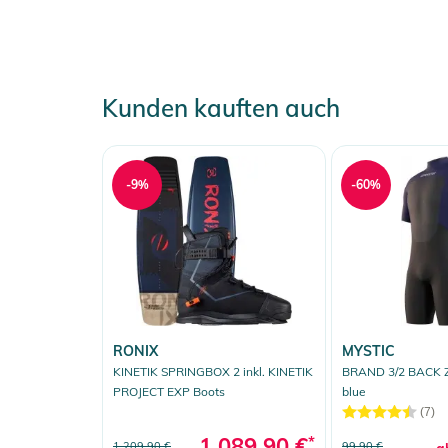
Kunden kauften auch
-9%
-60%
RONIX
MYSTIC
KINETIK SPRINGBOX 2 inkl. KINETIK
BRAND 3/2 BACK ZI
PROJECT EXP Boots
blue
(7)
1.089,90 €
*
1.209,90 €
99,90 €