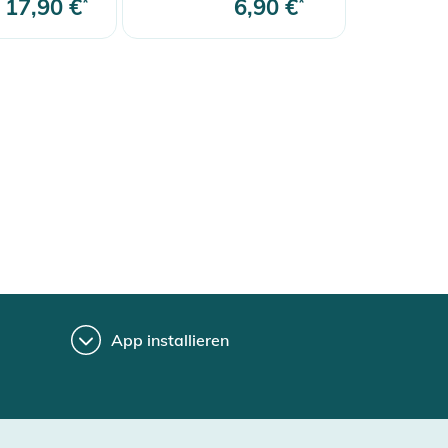
17,90 €
*
6,90 €
*
App installieren