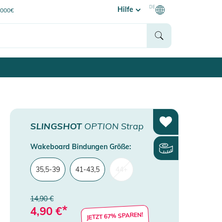
DE
Hilfe
0000€
SLINGSHOT
OPTION Strap
Wakeboard Bindungen Größe:
35,5-39
41-43,5
44+
14,90 €
*
4,90
€
JETZT 67% SPAREN!