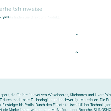
erheitshinweise
eigen -
ungen finden Sie direkt am Produkt.
eigen -
100003637338
014
nisex
lack
rt, die für ihre innovativen Wakeboards, Kiteboards und Hydrofoils b
erstellerangaben anzeigen
 durch modernste Technologien und hochwertige Materialien. Die Prod
 Einsteiger bis Profis. Durch den Einsatz fortschrittlicher Technolog
etzt die Marke immer wieder neue Maßstäbe in der Branche. SLINGSHO