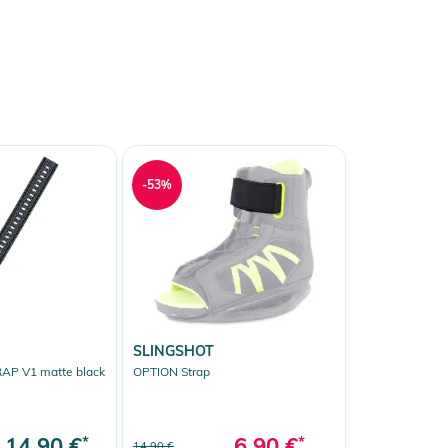
-53%
SLINGSHOT
P V1 matte black
OPTION Strap
14,90 €
*
6,90 €
*
14,90 €