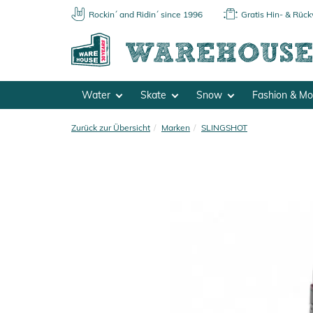
Rockin´ and Ridin´ since 1996
Gratis Hin- & Rüc
Water
Skate
Snow
Fashion & M
Zurück zur Übersicht
Marken
SLINGSHOT