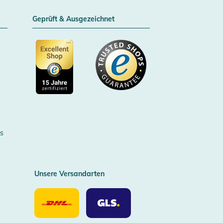
Geprüft & Ausgezeichnet
Zertifizierter Trusted Shop
s
Unsere Versandarten
Unsere
Unsere
Versandarten
Versandarten
DHL
GLS