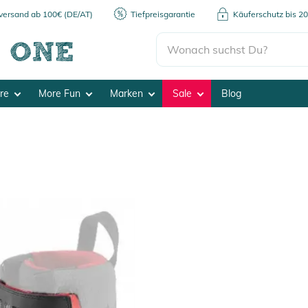
kversand ab 100€ (DE/AT)
Tiefpreisgarantie
Käuferschutz bis 2
ore
More Fun
Marken
Sale
Blog