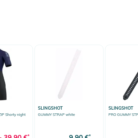
SLINGSHOT
SLINGSHOT
P Shorty night
GUMMY STRAP white
PRO GUMMY STRA
39,90 €
*
9,90 €
*