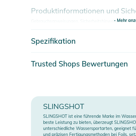
Produktinformationen und Sich
- Mehr anz
Gebrauchsanweisungen, Sicherheitshinweise und Warn
Spezifikation
- Mehr anz
Artikelnummer
2
Trusted Shops Bewertungen
Erscheinungsjahr
2
Gender
U
Farbe
b
SLINGSHOT
SLINGSHOT ist eine führende Marke im Wasserspo
Manufacturer Information
H
beste Leistung zu bieten, überzeugt SLINGSHOT
unterschiedliche Wassersportarten, geeignet für
und präzisen Fertigungsmethoden bei Foils, s