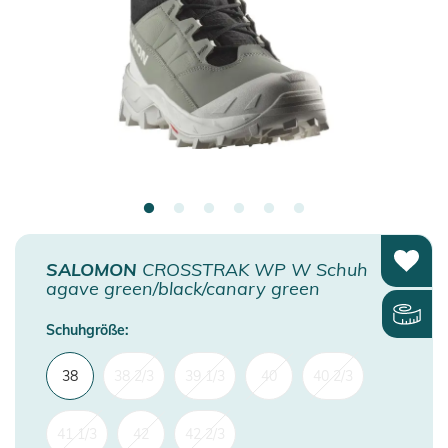
SALOMON
CROSSTRAK WP W Schuh
agave green/black/canary green
Schuhgröße:
38
38 2/3
39 1/3
40
40 2/3
41 1/3
42
42 2/3