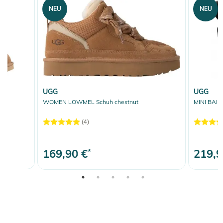
NEU
NEU
UGG
UGG
WOMEN LOWMEL Schuh chestnut
MINI BAILE
(4)
169,90 €
*
219,9