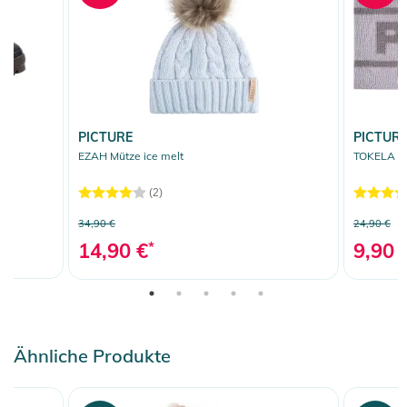
PICTURE
PICTUR
r
EZAH Mütze ice melt
TOKELA St
(2)
34,90 €
24,90 €
14,90 €
*
9,90 
Ähnliche Produkte