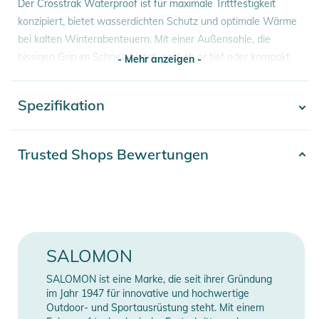
Der Crosstrak Waterproof ist für maximale Trittfestigkeit
konzipiert, bietet wasserdichten Schutz und optimale Wärme
bei kalten Winterabenteuern. Mit einer Außensohle, die
bissigen Grip im Schnee bietet, egal ob er tief oder kompakt
- Mehr anzeigen -
ist, und einer warmen Isolierung aus recycelten Materialien,
die deine Füße schützt, auch wenn die Temperaturen fallen.
Spezifikation
- Mehr anzeigen -
Eigenschaften:
- Halbhoch geschnitten
Artikelnummer
2332425002100
Trusted Shops Bewertungen
- Stabil
Obermaterial: Kunststoff /
- Gewicht: 500 g
Material
Decksohle: Textil / Laufsohle:
Produktinformationen und
Gummi
Sicherheitshinweise
Gender
Women
SALOMON
Gebrauchsanweisungen, Sicherheitshinweise und Warnungen
finden Sie direkt am Produkt.
Erscheinungsjahr
2026
SALOMON ist eine Marke, die seit ihrer Gründung
im Jahr 1947 für innovative und hochwertige
Outdoor- und Sportausrüstung steht. Mit einem
Farbe
green