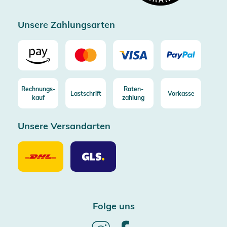
Zertifizierter Trusted Shop
Unsere Zahlungsarten
Rechnungs-
Raten-
Lastschrift
Vorkasse
kauf
zahlung
Unsere Versandarten
Unsere
Unsere
Versandarten
Versandarten
DHL
GLS
Folge uns
Follow
Follow