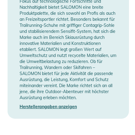
Fokus auf technologische Fortschritte und
Nachhaltigkeit bietet SALOMON eine breite
Typ
Winterschuhe
Produktpalette, die sich sowohl an Profis als auch
an Freizeitsportler richtet. Besonders bekannt für
Manufacturer
Trailrunning-Schuhe mit griffiger Contagrip-Sohle
Herstellerangaben anzeigen
Information
und stabilisierendem Sensifit-System, hat sich die
Marke auch im Bereich Skiausrüstung durch
innovative Materialien und Konstruktionen
etabliert. SALOMON legt großen Wert auf
Umweltschutz und nutzt recycelte Materialien, um
die Umweltbelastung zu reduzieren. Ob für
Trailrunning, Wandern oder Skifahren –
SALOMON bietet für jede Aktivität die passende
Ausrüstung, die Leistung, Komfort und Schutz
miteinander vereint. Die Marke richtet sich an all
jene, die ihre Outdoor-Abenteuer mit höchster
Ausrüstung erleben möchten.
Herstellerangaben anzeigen