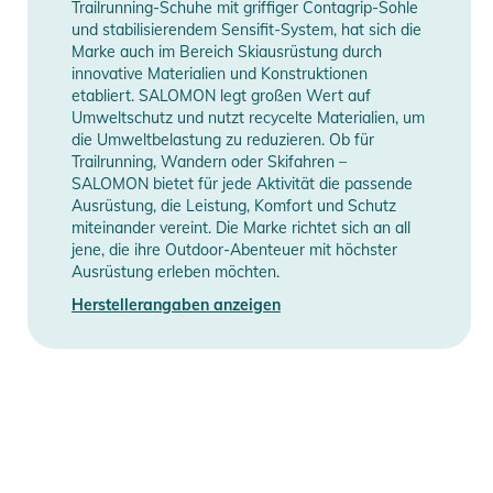
Ohrpolstern ausgestattet, die auch Platz für Audiosysteme
Trailrunning-Schuhe mit griffiger Contagrip-Sohle
und stabilisierendem Sensifit-System, hat sich die
bieten.
Marke auch im Bereich Skiausrüstung durch
- Stylisches Design: Erhältlich in verschiedenen Farben und
innovative Materialien und Konstruktionen
Designs, um den individuellen Stil zu unterstreichen.
etabliert. SALOMON legt großen Wert auf
Umweltschutz und nutzt recycelte Materialien, um
Produktinformationen und
die Umweltbelastung zu reduzieren. Ob für
Sicherheitshinweise
Trailrunning, Wandern oder Skifahren –
SALOMON bietet für jede Aktivität die passende
Gebrauchsanweisungen, Sicherheitshinweise und Warnungen
Ausrüstung, die Leistung, Komfort und Schutz
miteinander vereint. Die Marke richtet sich an all
finden Sie direkt am Produkt.
jene, die ihre Outdoor-Abenteuer mit höchster
Ausrüstung erleben möchten.
Herstellerangaben anzeigen