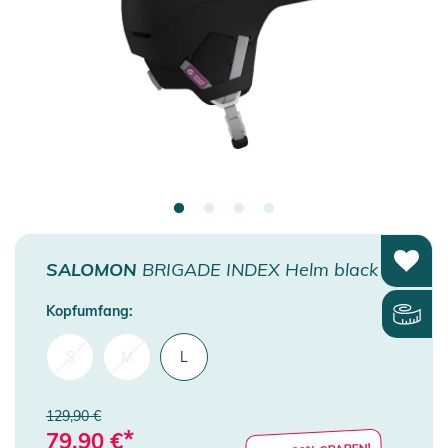
SALOMON
BRIGADE INDEX Helm black
Kopfumfang:
S
M
L
129,90 €
*
79,90
€