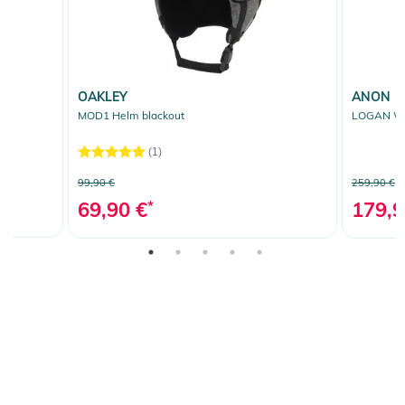
OAKLEY
ANON
MOD1 Helm blackout
LOGAN WA
(1)
99,90 €
259,90 €
69,90 €
*
179,9