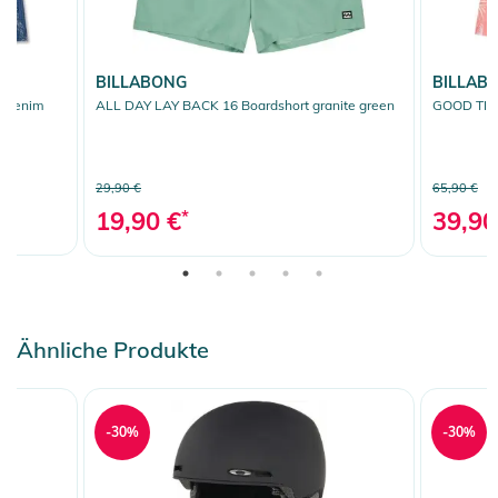
BILLABONG
BILLAB
k denim
ALL DAY LAY BACK 16 Boardshort granite green
GOOD TIME
29,90 €
65,90 €
19,90 €
*
39,90
Ähnliche Produkte
-30%
-30%