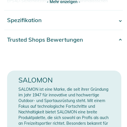
EPS4D-Sicherheitstechnologie in einer minimalistischen
- Mehr anzeigen -
Schale, sondern ist auch mit einem abnehmbaren Innenfutter
und einer integrierten Skibrillenhalterung ausgestattet, die
Spezifikation
- Mehr anzeigen -
sich dezent verbergen lässt. So bist du auch mit einer Skibrille
unter der Schale immer stilvoll und ohne Schnickschnack
unterwegs.
Artikelnummer
2332425000977
Trusted Shops Bewertungen
Erscheinungsjahr
2025
Eigenschaften.
- Hoher Schutz: Der Helm bietet dank EPS 4D-Technologie
Farbe
black
einen überdurchschnittlichen Schutz vor Schlägen und
Stößen.
Gender
Unisex
SALOMON
- Optimale Belüftung: Mit einem aktiven Belüftungssystem
ausgestattet, ermöglicht der Helm eine anpassbare
SALOMON ist eine Marke, die seit ihrer Gründung
Manufacturer
Herstellerangaben
Luftzirkulation für maximalen Komfort.
im Jahr 1947 für innovative und hochwertige
Information
anzeigen
- Komfortable Passform: Die Passform lässt sich mit dem
Outdoor- und Sportausrüstung steht. Mit einem
Fokus auf technologische Fortschritte und
Custom Dial-Einstellsystem leicht an verschiedene
Nachhaltigkeit bietet SALOMON eine breite
Kopfgrößen anpassen.
Produktpalette, die sich sowohl an Profis als auch
- Audio-kompatibel: Der Helm ist mit abnehmbaren
an Freizeitsportler richtet. Besonders bekannt für