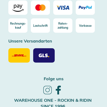
Rechnungs-
Raten-
Lastschrift
Vorkasse
kauf
zahlung
Unsere Versandarten
Unsere
Unsere
Versandarten
Versandarten
DHL
GLS
Folge uns
Follow
Follow
us
us
on
on
WAREHOUSE ONE - ROCKIN & RIDIN
Instagram
Facebook
SINCE 1996