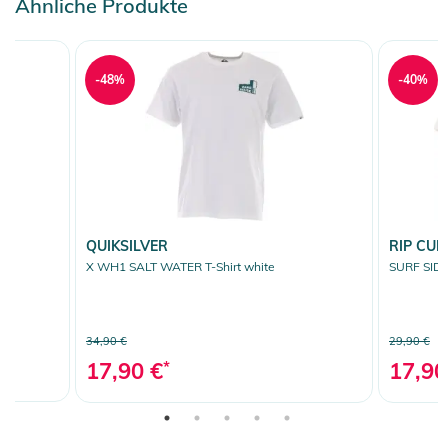
Ähnliche Produkte
-48%
-40%
QUIKSILVER
RIP CUR
X WH1 SALT WATER T-Shirt white
SURF SIDE
34,90 €
29,90 €
17,90 €
*
17,90