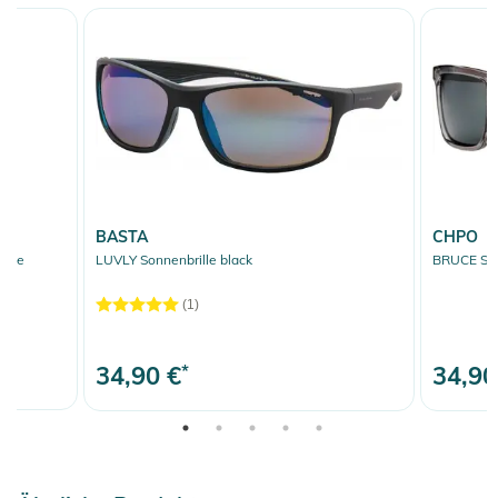
BASTA
CHPO
cite
LUVLY Sonnenbrille black
BRUCE Sonn
(1)
34,90 €
*
34,90