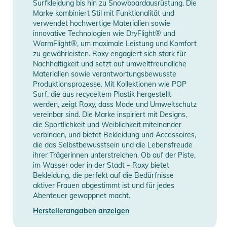
Information
anzeigen
Surfkleidung bis hin zu Snowboardausrüstung. Die
- Limitierter Print auf Rücken & Ärmel
Marke kombiniert Stil mit Funktionalität und
- Normale Passform mit stylischem Rundhals
verwendet hochwertige Materialien sowie
innovative Technologien wie DryFlight® und
- Gekrempelte Ärmel mit Kreuzstich-Detail
WarmFlight®, um maximale Leistung und Komfort
- Geschwungener Saum für lässigen Look
zu gewährleisten. Roxy engagiert sich stark für
- Atmungsaktiver Jersey-Stoff (60 % Baumwolle / 40 %
Nachhaltigkeit und setzt auf umweltfreundliche
Polyester, 175 g/m²)
Materialien sowie verantwortungsbewusste
Produktionsprozesse. Mit Kollektionen wie POP
Produktinformationen und
Surf, die aus recyceltem Plastik hergestellt
werden, zeigt Roxy, dass Mode und Umweltschutz
Sicherheitshinweise
vereinbar sind. Die Marke inspiriert mit Designs,
die Sportlichkeit und Weiblichkeit miteinander
Gebrauchsanweisungen, Sicherheitshinweise und Warnungen
verbinden, und bietet Bekleidung und Accessoires,
finden Sie direkt am Produkt.
die das Selbstbewusstsein und die Lebensfreude
ihrer Trägerinnen unterstreichen. Ob auf der Piste,
im Wasser oder in der Stadt – Roxy bietet
Bekleidung, die perfekt auf die Bedürfnisse
aktiver Frauen abgestimmt ist und für jedes
Abenteuer gewappnet macht.
Herstellerangaben anzeigen