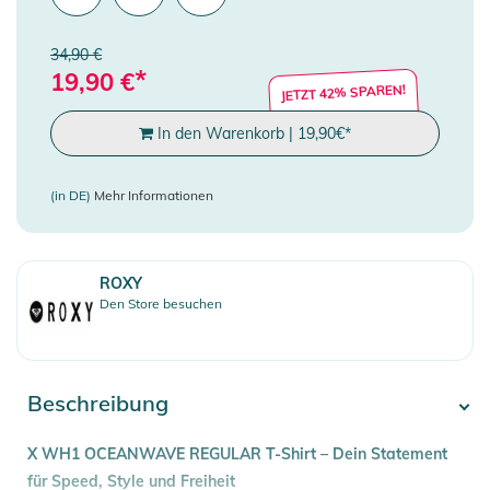
34,90 €
*
19,90
€
JETZT 42% SPAREN!
In den Warenkorb
|
19,90
€
*
(in DE)
Mehr Informationen
ROXY
Den Store besuchen
Beschreibung
X WH1 OCEANWAVE REGULAR T-Shirt – Dein Statement
für Speed, Style und Freiheit