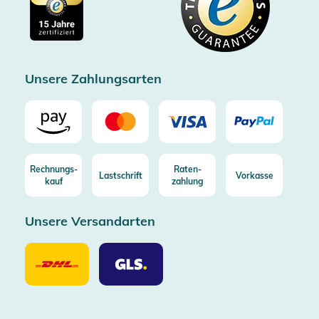
Impressum
Gratis Versand ab 100€ Bestellwert (in DE/AT)
Kostenlose Rücksendung (aus DE/AT)
Zertifizierter Trusted Shop
Unsere Zahlungsarten
Rechnungs-
Raten-
Lastschrift
Vorkasse
kauf
zahlung
Unsere Versandarten
Unsere
Unsere
Versandarten
Versandarten
DHL
GLS