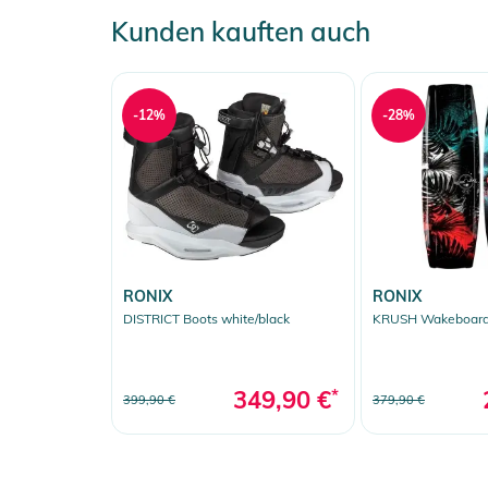
Kunden kauften auch
-12%
-28%
RONIX
RONIX
DISTRICT Boots white/black
KRUSH Wakeboar
349,90 €
*
399,90 €
379,90 €