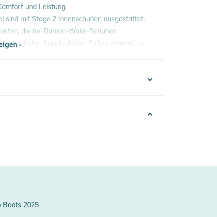
Komfort und Leistung.
fel sind mit Stage 2 Innenschuhen ausgestattet,
 bieten, die bei Damen-Wake-Schuhen
is, das jeden Aspekt deines Fußes erkennt, um
eigen -
eigen -
332022017859
ulti-colored
Women
erheitshinweise
ungen finden Sie direkt am Produkt.
pen Toe
026
o Boots 2025