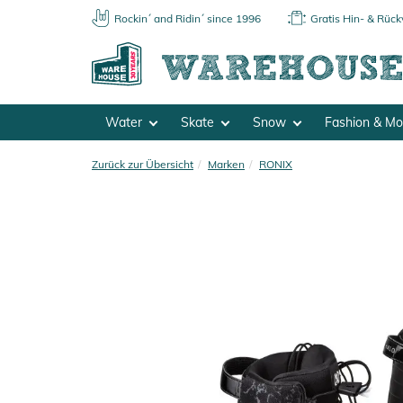
Rockin´ and Ridin´ since 1996
Gratis Hin- & Rüc
Water
Skate
Snow
Fashion & M
Zurück zur Übersicht
Marken
RONIX