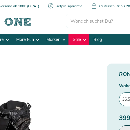
kversand ab 100€ (DE/AT)
Tiefpreisgarantie
Käuferschutz bis 2
ore
More Fun
Marken
Sale
Blog
RON
Wake
36,5
399