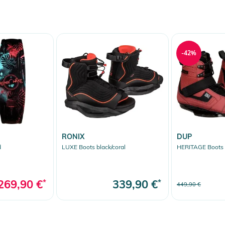
-42%
RONIX
DUP
d
LUXE Boots black/coral
HERITAGE Boots
269,90 €
*
339,90 €
*
449,90 €