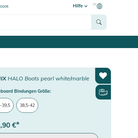
DE
Hilfe
0000€
IX
HALO Boots pearl white/marble
board Bindungen Größe:
-39,5
38,5-42
*
,90
€