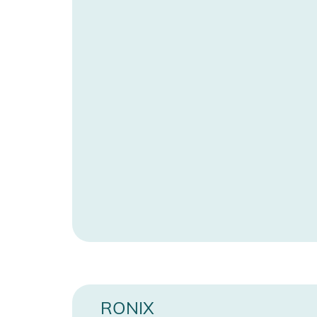
Manufacturer Information
H
RONIX