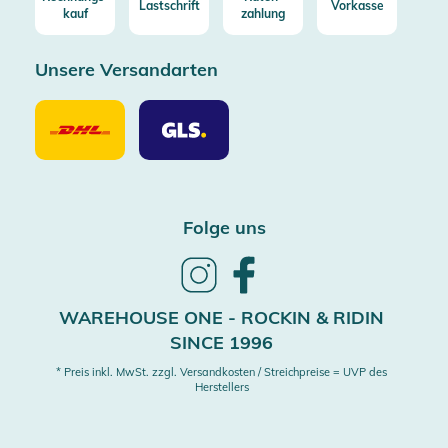
Lastschrift
Vorkasse
kauf
zahlung
Unsere Versandarten
Unsere
Unsere
Versandarten
Versandarten
DHL
GLS
Folge uns
Follow
Follow
us
us
on
on
WAREHOUSE ONE - ROCKIN & RIDIN
Instagram
Facebook
SINCE 1996
* Preis inkl. MwSt. zzgl. Versandkosten / Streichpreise = UVP des
Herstellers