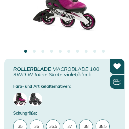
ROLLERBLADE
MACROBLADE 100
3WD W Inline Skate violet/black
Farb- und Artikelalternativen:
Schuhgröße:
35
36
36,5
37
38
38,5