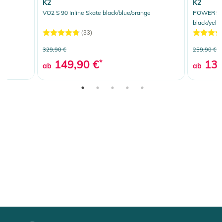
K2
K2
VO2 S 90 Inline Skate black/blue/orange
POWER 90 
black/yell
(33)
329,90 €
259,90 €
149,90 €
*
139
ab
ab