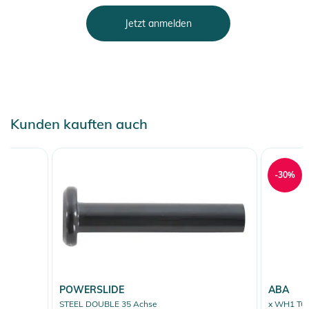
Jetzt anmelden
Kunden kauften auch
-30%
POWERSLIDE
ABA
STEEL DOUBLE 35 Achse
x WH1 TOR