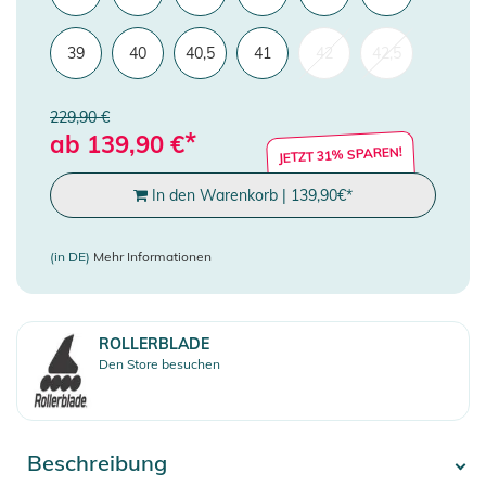
39
40
40,5
41
42
42,5
229,90 €
*
ab
139,90
€
JETZT 31% SPAREN!
In den Warenkorb
|
139,90
€
*
(in DE)
Mehr Informationen
ROLLERBLADE
Den Store besuchen
Beschreibung