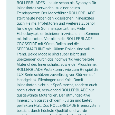
- SCHIENE: Twinblade Alu (max. 100mm) 274mm/10.8"
ROLLERBLADES - heute schon als Synonym für
- ROLLEN: Supreme 100mm/85A
Inlineskates verwedet- zu einer neuen
Trendsportart. Der Marktführer ROLLERBLADE
- KUGELLAGER: SG9
stellt heute neben den klassischen Inlineskates
- BREMSE: Standard, vormontiert am Skate
auch Helme, Protektoren und weiteres Zubehör
für die geniale Sommersportart her. Viele
Eishockeyspieler trainieren inzwischen im Sommer
Produktinformationen und
mit Inlineskates. Vor allem die ROLLERBLADE
Sicherheitshinweise
CROSSFIRE mit 90mm Rollen und die
SPEEDMACHINE mit 100mm Rollen sind voll im
Gebrauchsanweisungen, Sicherheitshinweise und Warnungen
Trend. Beide Modelle sind super leicht und
überzeugen durch das hochwertig verarbeitete
finden Sie direkt am Produkt.
Material des Innenschuhs, sowie der Aluschiene.
ROLLERBLADE Protektoren, wie zum Beispiel die
LUX Serie schützen zuverlässig vor Stürzen auf
Handgelenk, Ellenbogen und Knie. Damit
Inlineskaten nicht nur Spaß macht, sondern auch
noch sicher ist, verwended ROLLERBLADE nur
ausgewählte Materialien. Der atmungsaktive
Innenschuh passt sich dem Fuß an und bietet
perfekten Halt. Das ROLLERBLADE Bremssystem
besticht durch höchste Qualität und wurde