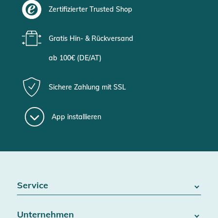
Zertifizierter Trusted Shop
Gratis Hin- & Rückversand
ab 100€ (DE/AT)
Sichere Zahlung mit SSL
App installieren
Service
FAQ / Hilfe
Unternehmen
Batteriegesetz