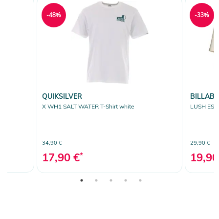
-48%
-33%
QUIKSILVER
BILLAB
X WH1 SALT WATER T-Shirt white
LUSH ESCAP
34,90 €
29,90 €
17,90 €
*
19,90