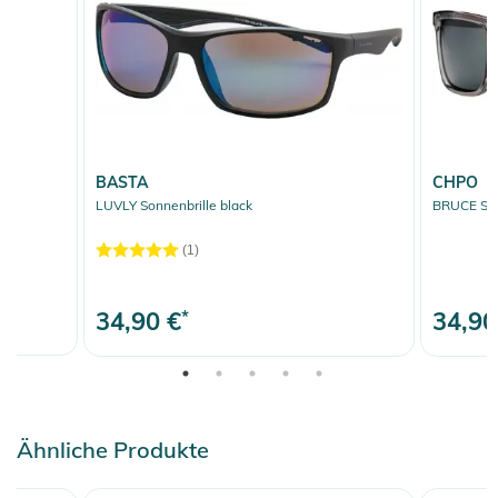
BASTA
CHPO
LUVLY Sonnenbrille black
BRUCE Sonn
(1)
34,90 €
*
34,90
Ähnliche Produkte