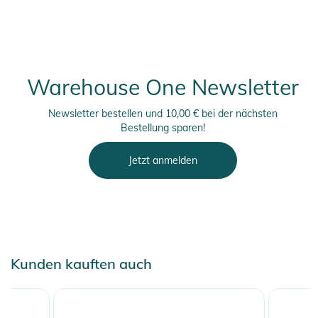
Aktivitäten und Freizeit
- Leicht und atmungsaktiv für ganztägigen Komfort
Produktinformationen und
Sicherheitshinweise
Warehouse One Newsletter
Gebrauchsanweisungen, Sicherheitshinweise und Warnungen
Newsletter bestellen und 10,00 € bei der nächsten
finden Sie direkt am Produkt.
Bestellung sparen!
Jetzt anmelden
Kunden kauften auch