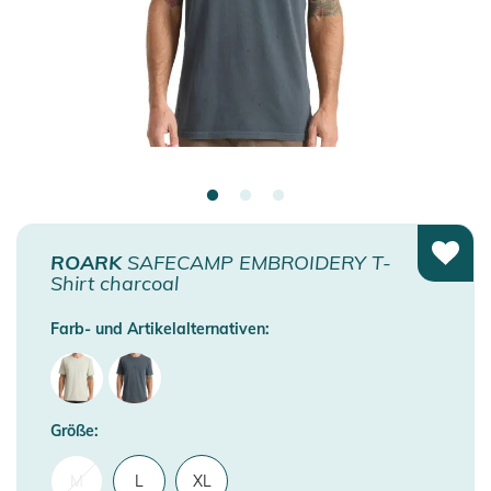
ROARK
SAFECAMP EMBROIDERY T-
Shirt charcoal
Farb- und Artikelalternativen:
Größe:
M
L
XL