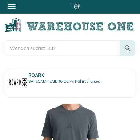
DE
ROARK
SAFECAMP EMBROIDERY T-Shirt charcoal