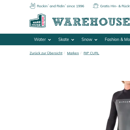
Rockin´ and Ridin´ since 1996
Gratis Hin- & Rüc
Water
Skate
Snow
Fashion & M
Zurück zur Übersicht
Marken
RIP CURL