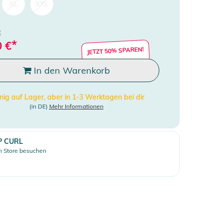
XL
XXL
€
*
0
€
JETZT 50% SPAREN!
In den Warenkorb
ig auf Lager, aber in 1-3 Werktagen bei dir
(in DE)
Mehr Informationen
P CURL
 Store besuchen