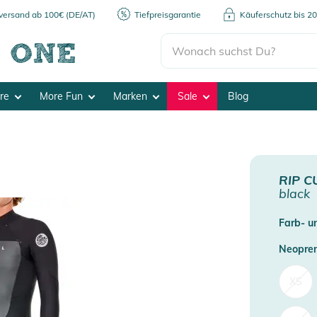
kversand ab 100€ (DE/AT)
Tiefpreisgarantie
Käuferschutz bis 2
ore
More Fun
Marken
Sale
Blog
RIP C
black
Farb- un
Neopren
XS