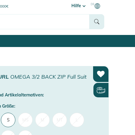
DE
Hilfe
0000€
URL
OMEGA 3/2 BACK ZIP Full Suit
d Artikelalternativen:
 Größe:
S
MS
M
MT
L