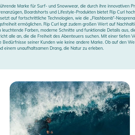
e führende Marke für Surf- und Snowwear, die durch ihre innovativen P
prenanzügen, Boardshorts und Lifestyle-Produkten bietet Rip Curl hoc
 setzt auf fortschrittliche Technologien, wie die „Flashbomb“-Neoprena
sfreiheit ermöglichen. Rip Curl legt zudem großen Wert auf Nachhaltigk
h leuchtende Farben, moderne Schnitte und funktionale Details aus, die
pricht alle an, die die Freiheit des Abenteuers suchen. Mit einer tief
ie Bedürfnisse seiner Kunden wie keine andere Marke. Ob auf den Well
nd einem unaufhaltsamen Drang, die Natur zu erleben.