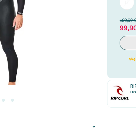
LT
199,90 
99,9
Wen
RI
Den