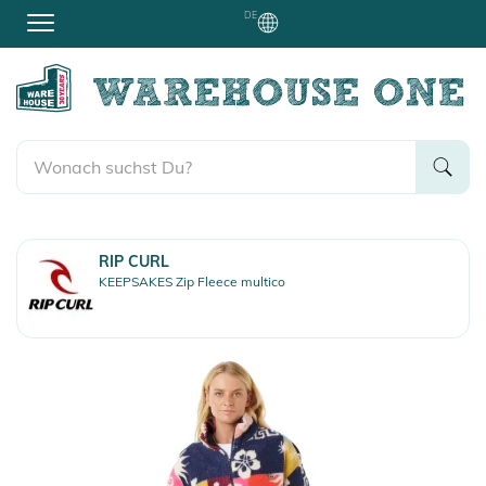
DE
RIP CURL
KEEPSAKES Zip Fleece multico