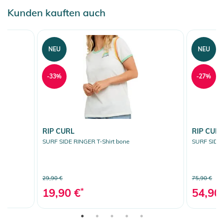
Kunden kauften auch
NEU
NEU
-33%
-27%
RIP CURL
RIP CUR
SURF SIDE RINGER T-Shirt bone
SURF SIDE
29,90 €
75,90 €
19,90 €
*
54,90