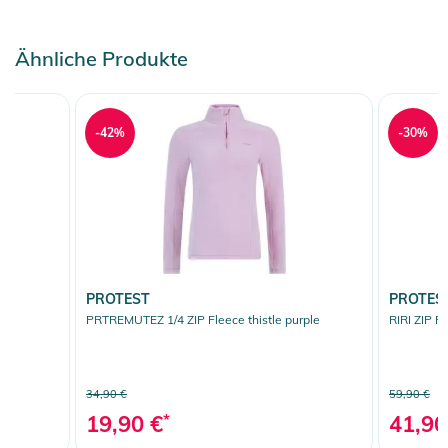
Ähnliche Produkte
-42%
-30%
PROTEST
PROTES
ue
PRTREMUTEZ 1/4 ZIP Fleece thistle purple
RIRI ZIP F
34,90 €
59,90 €
19,90 €
*
41,90