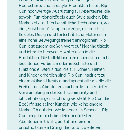
Produktinformationen und
Boardshorts und Lifestyle-Produkten bietet Rip
Sicherheitshinweise
Curl hochwertige Ausrüstung für Abenteurer, die
sowohl Funktionalität als auch Style suchen. Die
Gebrauchsanweisungen, Sicherheitshinweise und Warnungen
Marke setzt auf fortschrittliche Technologien, wie
finden Sie direkt am Produkt.
die „Flashbomb“-Neoprenanzüge, die durch ihr
flexibles Design und fortschrittliche Materialien
eine hohe Bewegungsfreiheit ermöglichen. Rip
Curl legt zudem großen Wert auf Nachhaltigkeit
und integriert recycelte Materialien in die
Produktion. Die Kollektionen zeichnen sich durch
leuchtende Farben, moderne Schnitte und
funktionale Details aus, die für Damen, Herren
und Kinder erhältlich sind. Rip Curl inspiriert zu
einem aktiven Lifestyle und spricht alle an, die die
Freiheit des Abenteuers suchen. Mit einer tiefen
Verwurzelung in der Surf-Community und
jahrzehntelanger Erfahrung versteht Rip Curl die
Bedürfnisse seiner Kunden wie keine andere
Marke. Ob auf den Wellen oder im Schnee – Rip
Curl begleitet dich bei deinem nächsten
Abenteuer mit Stil, Qualität und einem
unaufhaltsamen Drang, die Natur zu erleben.