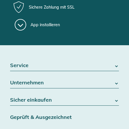
Sichere Zahlung mit SSL
App installieren
Service
FAQ / Hilfe
Unternehmen
Batteriegesetz
Kontakt
Über uns
Widerrufsrecht
Sicher einkaufen
Blog
Vertrag widerrufen
Team
Datenschutz
Versand & Lieferung
Jobs
Geprüft & Ausgezeichnet
AGB & Kundeninformationen
SSL-Verschlüsselung
Partner
Barrierefreiheitserklärung
Zertifiziert durch Trusted Shops