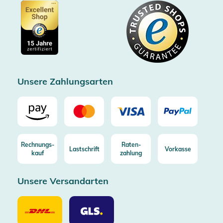
Gutscheine
Datenschutz
Showroom Düsseldorf
Käuferschutz bis 20000€
Cookie-Einstellungen
Impressum
Gratis Versand ab 100€ Bestellwert (in DE/AT)
Kostenlose Rücksendung (aus DE/AT)
Zertifizierter Trusted Shop
Unsere Zahlungsarten
Rechnungs-
Raten-
Lastschrift
Vorkasse
kauf
zahlung
Unsere Versandarten
Unsere
Unsere
Versandarten
Versandarten
DHL
GLS