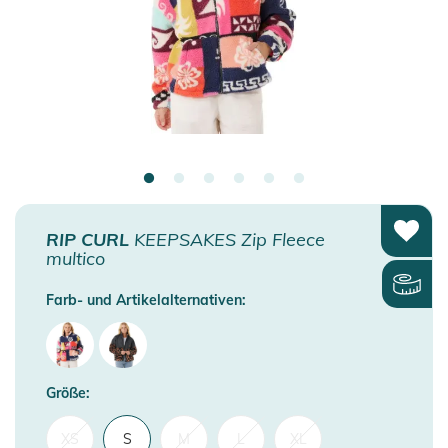
RIP CURL
KEEPSAKES Zip Fleece
multico
Farb- und Artikelalternativen:
Größe:
XS
S
M
L
XL