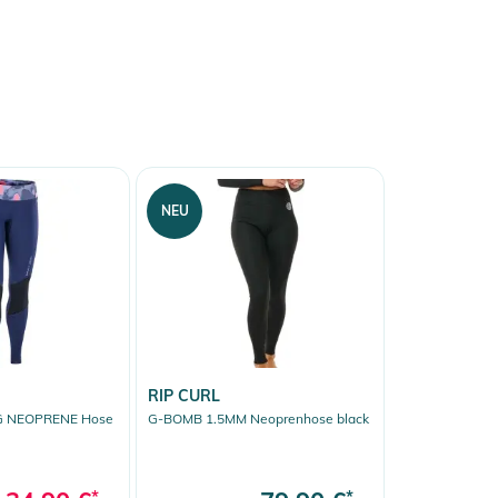
NEU
RIP CURL
G NEOPRENE Hose
G-BOMB 1.5MM Neoprenhose black
*
*