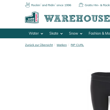
Rockin´ and Ridin´ since 1996
Gratis Hin- & Rüc
Water
Skate
Snow
Fashion & M
Zurück zur Übersicht
Marken
RIP CURL