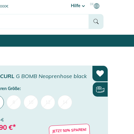
DE
Hilfe
0000€
 CURL
G BOMB Neoprenhose black
ren Größe:
8
10
12
14
 €
*
90
€
JETZT 50% SPAREN!