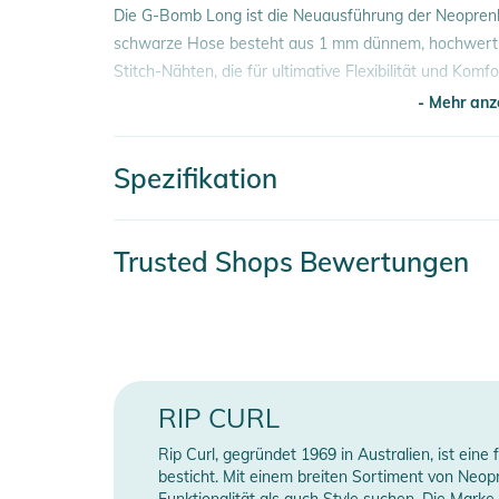
Die G-Bomb Long ist die Neuausführung der Neopren
schwarze Hose besteht aus 1 mm dünnem, hochwerti
Stitch-Nähten, die für ultimative Flexibilität und Kom
- Mehr anz
Eigenschaften
- Neoprene E4 1MM
Spezifikation
- E-Stitch-Nähte
- Mehr anz
Produktinformationen und Sich
Artikelnummer
2
Trusted Shops Bewertungen
Gebrauchsanweisungen, Sicherheitshinweise und Warn
Material
8
Farbe
b
Gender
RIP CURL
Typ
P
Rip Curl, gegründet 1969 in Australien, ist ein
besticht. Mit einem breiten Sortiment von Neo
Erscheinungsjahr
2
Funktionalität als auch Style suchen. Die Marke