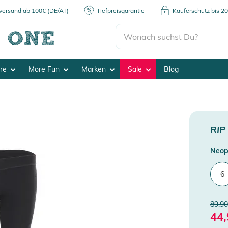
kversand ab 100€ (DE/AT)
Tiefpreisgarantie
Käuferschutz bis 2
ore
More Fun
Marken
Sale
Blog
RIP
Neop
6
89,90
44,