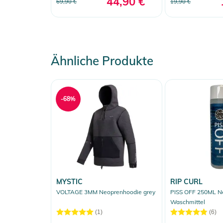
44,90 €
69,90 €
19,90 €
Ähnliche Produkte
-68%
MYSTIC
RIP CURL
VOLTAGE 3MM Neoprenhoodie grey
PISS OFF 250ML N
Waschmittel
(1)
(6)