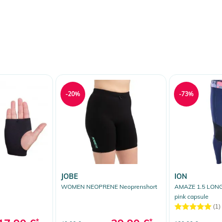
-20%
-73%
JOBE
ION
WOMEN NEOPRENE Neoprenshort
AMAZE 1.5 LON
pink capsule
(1)
*
*