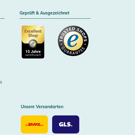
Geprüft & Ausgezeichnet
Zertifizierter Trusted Shop
s
Unsere Versandarten
Unsere
Unsere
Versandarten
Versandarten
DHL
GLS