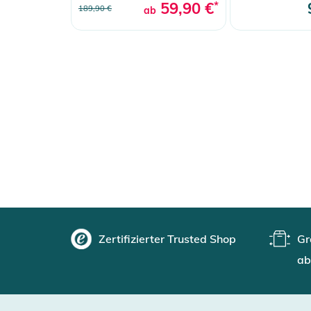
59,90 €
*
189,90 €
ab
Zertifizierter Trusted Shop
Gr
ab