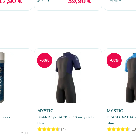
17,90 €
39,90 €
49,90 €
129,90 €
-60%
-60%
MYSTIC
MYSTIC
eopren
BRAND 3/2 BACK ZIP Shorty night
BRAND 3/2 BACK 
blue
blue
(7)
(10
39,00