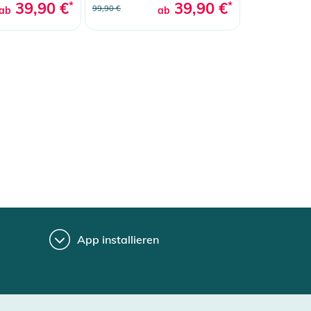
39,90 €
*
39,90 €
*
99,90 €
ab
ab
App installieren