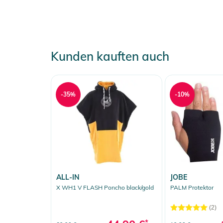
Kunden kauften auch
-35%
-10%
ALL-IN
JOBE
X WH1 V FLASH Poncho black/gold
PALM Protektor
(2)
*