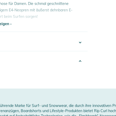
hose für Damen. Die schmal geschnittene
gem E4-Neopren mit äußerst dehnbaren E-
fort beim Surfen sorgen!
eigen -
eigen -
erheitshinweise
332021017652
ungen finden Sie direkt am Produkt.
0% Neopren, 20% Polyamid
lack
Women
ant
e führende Marke für Surf- und Snowwear, die durch ihre innovativen P
prenanzügen, Boardshorts und Lifestyle-Produkten bietet Rip Curl hoc
024
 setzt auf fortschrittliche Technologien, wie die „Flashbomb“-Neoprena