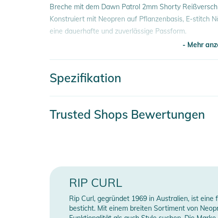
Breche mit dem Dawn Patrol 2mm Shorty Reißverschlu
Konstruiert mit Neopren auf Pflanzenbasis, E-stitch 
eine dauerhafte und zuverlässige Passform.
- Mehr anz
Eigenschaften:
- Hauptbestandteile: 80 % synthetischer Kautschuk 
Spezifikation
- natürlicher Schaumstoff auf Pflanzenbasis
- Mehr anz
- Reißverschluss hinten
- nicht versiegelte Nähte
Artikelnummer
2
Trusted Shops Bewertungen
- 2 mm E5-Neopren
- Laminierung auf Wasserbasis
Farbe
b
- natürlicher Schaumstoff auf Gummibasis
Erscheinungsjahr
2
- Innentasche für Schlüssel
- recyceltes Innenfutter
Material
8
- E-stitch.
RIP CURL
Gender
Produktinformationen und Sich
Rip Curl, gegründet 1969 in Australien, ist ein
besticht. Mit einem breiten Sortiment von Neo
Gebrauchsanweisungen, Sicherheitshinweise und Warn
Typ
S
Funktionalität als auch Style suchen. Die Marke