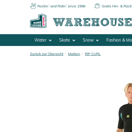
Rockin´ and Ridin´ since 1996
Gratis Hin- & Rüc
Water
Skate
Snow
Fashion & M
Zurück zur Übersicht
Marken
RIP CURL