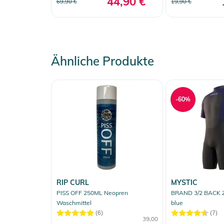
44,90 €
69,90 €
19,90 €
Ähnliche Produkte
-60%
RIP CURL
MYSTIC
PISS OFF 250ML Neopren
BRAND 3/2 BACK ZI
Waschmittel
blue
(6)
(7)
39,00