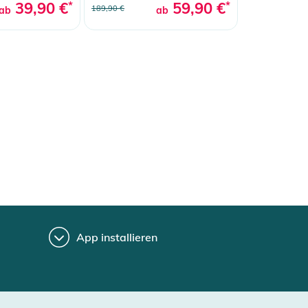
39,90 €
*
59,90 €
*
189,90 €
ab
ab
App installieren