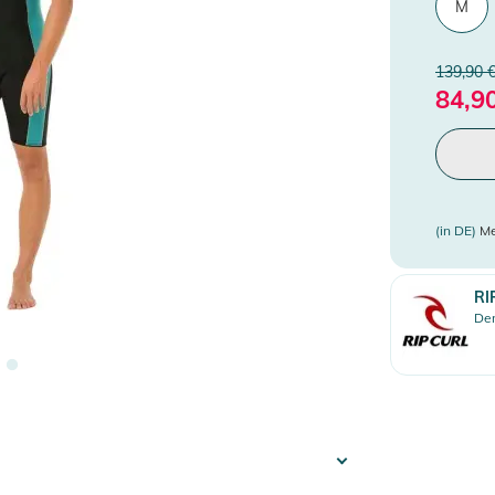
M
139,90 
84,9
(in DE)
Me
RI
Den