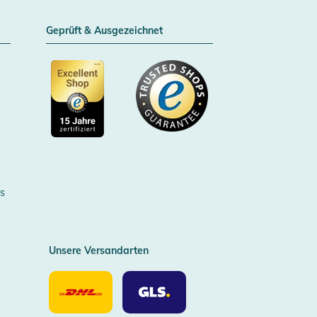
Geprüft & Ausgezeichnet
Zertifizierter Trusted Shop
s
Unsere Versandarten
Unsere
Unsere
Versandarten
Versandarten
DHL
GLS