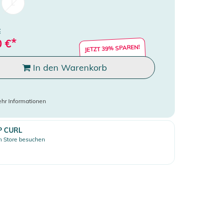
L
€
*
0
€
JETZT 39% SPAREN!
In den Warenkorb
hr Informationen
P CURL
 Store besuchen