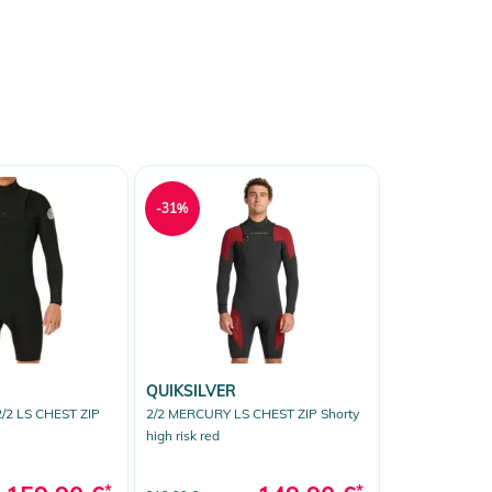
-31%
QUIKSILVER
2 LS CHEST ZIP
2/2 MERCURY LS CHEST ZIP Shorty
high risk red
*
*