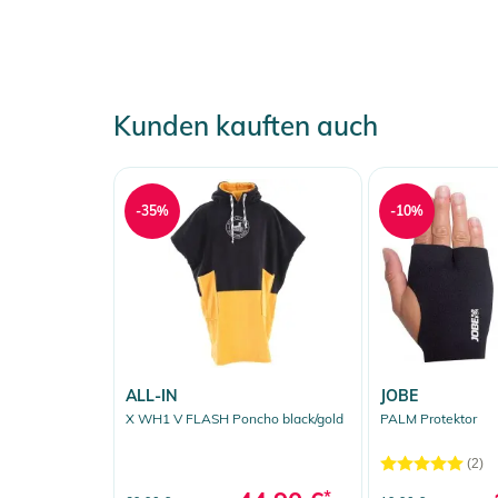
Kunden kauften auch
-35%
-10%
ALL-IN
JOBE
X WH1 V FLASH Poncho black/gold
PALM Protektor
(2)
*