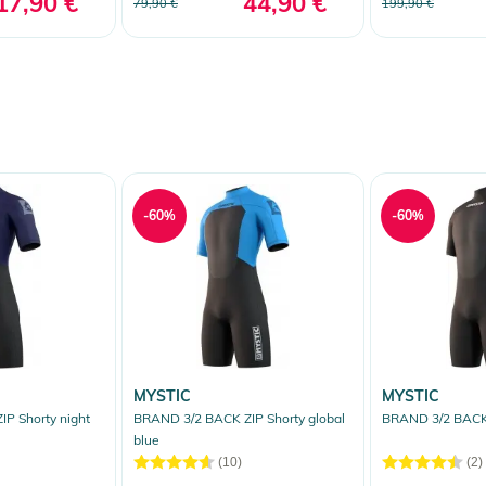
17,90 €
44,90 €
79,90 €
199,90 €
-60%
-60%
MYSTIC
MYSTIC
P Shorty night
BRAND 3/2 BACK ZIP Shorty global
BRAND 3/2 BACK 
blue
(10)
(2)