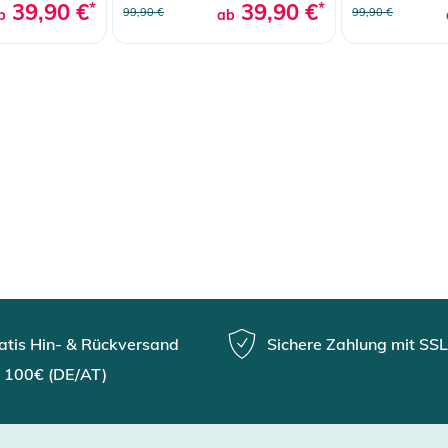
39,90 €
*
39,90 €
*
99,90 €
99,90 €
b
ab
atis Hin- & Rückversand
Sichere Zahlung mit SSL
 100€ (DE/AT)