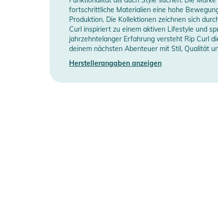
fortschrittliche Materialien eine hohe Bewegung
Produktion. Die Kollektionen zeichnen sich durc
Neoprendicke
2
Curl inspiriert zu einem aktiven Lifestyle und s
jahrzehntelanger Erfahrung versteht Rip Curl d
Manufacturer Information
H
deinem nächsten Abenteuer mit Stil, Qualität u
Herstellerangaben anzeigen