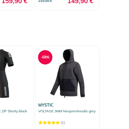
159,90 €
149,90 €
219,90 €
-68%
MYSTIC
ZIP Shorty black
VOLTAGE 3MM Neoprenhoodie grey
(1)