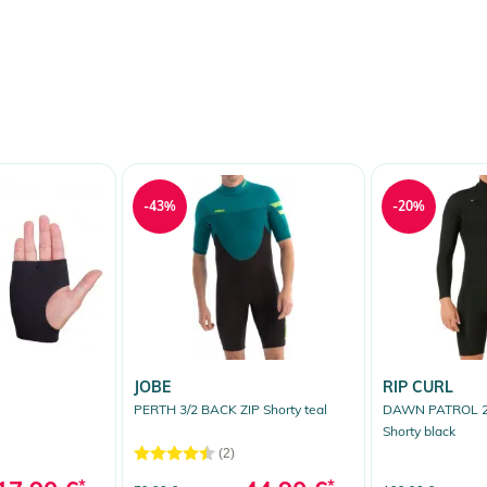
-43%
-20%
JOBE
RIP CURL
PERTH 3/2 BACK ZIP Shorty teal
DAWN PATROL 2/
Shorty black
(2)
*
*