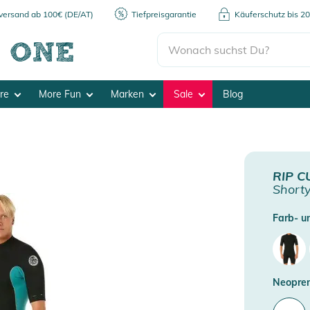
kversand ab 100€ (DE/AT)
Tiefpreisgarantie
Käuferschutz bis 2
ore
More Fun
Marken
Sale
Blog
RIP C
Shorty
Farb- un
Neopren