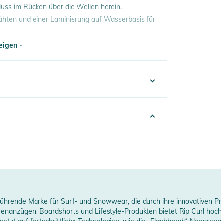
ss im Rücken über die Wellen herein.
Nähten und einer Laminierung auf Wasserbasis für
eigen -
und 20 % Polyamid
eigen -
392025001606
lue
025
0% Neopren, 20% Polyamid
Men
erheitshinweise
e führende Marke für Surf- und Snowwear, die durch ihre innovativen P
prenanzügen, Boardshorts und Lifestyle-Produkten bietet Rip Curl hoc
ungen finden Sie direkt am Produkt.
horty
 setzt auf fortschrittliche Technologien, wie die „Flashbomb“-Neoprena