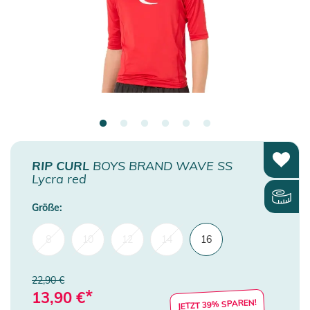
RIP CURL
BOYS BRAND WAVE SS
Lycra red
Größe:
8
10
12
14
16
22,90 €
*
13,90
€
JETZT 39% SPAREN!