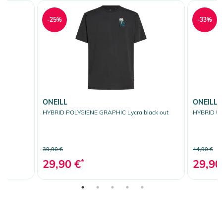
-25%
-33%
ONEILL
ONEILL
e
HYBRID POLYGIENE GRAPHIC Lycra black out
HYBRID UP
39,90 €
44,90 €
29,90 €
*
29,90