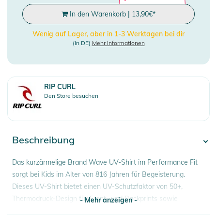
In den Warenkorb
|
13,90
€
*
Wenig auf Lager, aber in 1-3 Werktagen bei dir
(in DE)
Mehr Informationen
RIP CURL
Den Store besuchen
Beschreibung
Das kurzärmelige Brand Wave UV-Shirt im Performance Fit
sorgt bei Kids im Alter von 816 Jahren für Begeisterung.
Dieses UV-Shirt bietet einen UV-Schutzfaktor von 50+,
Thermodruck-Design für Front- und Backprints sowie
- Mehr anzeigen -
Flatlock-Nähte für Haltbarkeit und Komfort. Die elastische