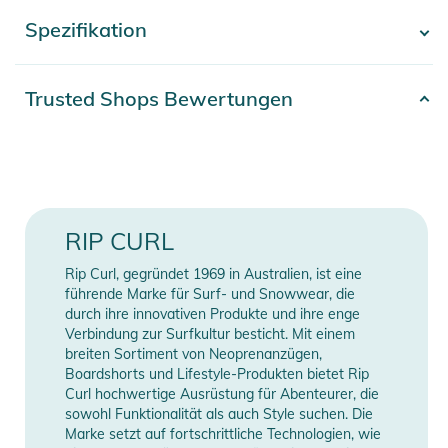
Boardshort-Schlaufe und der Performance Fit sorgen für
Spezifikation
- Mehr anzeigen -
einen bequemen und sicheren Tragekomfort beim Surfen und
Schwimmen.
Artikelnummer
2392025001620
Trusted Shops Bewertungen
Eigenschaften:
Gender
Kids
- Zusammensetzung: 92% Polyester, 8 % Elasthan
- Thermotransfer
Erscheinungsjahr
2025
- Front- und Backprint
- Flatlocknahtdetail
Farbe
red
RIP CURL
- elastische Boardshorts-Schlaufe
- UV-Shirt mit einem Schutzfaktor von 50+
92% Polyamid, 8%
Rip Curl, gegründet 1969 in Australien, ist eine
Material
Elasthan
führende Marke für Surf- und Snowwear, die
Produktinformationen und
durch ihre innovativen Produkte und ihre enge
Sicherheitshinweise
Verbindung zur Surfkultur besticht. Mit einem
Manufacturer
Herstellerangaben
breiten Sortiment von Neoprenanzügen,
Gebrauchsanweisungen, Sicherheitshinweise und Warnungen
Information
anzeigen
Boardshorts und Lifestyle-Produkten bietet Rip
finden Sie direkt am Produkt.
Curl hochwertige Ausrüstung für Abenteurer, die
sowohl Funktionalität als auch Style suchen. Die
Marke setzt auf fortschrittliche Technologien, wie