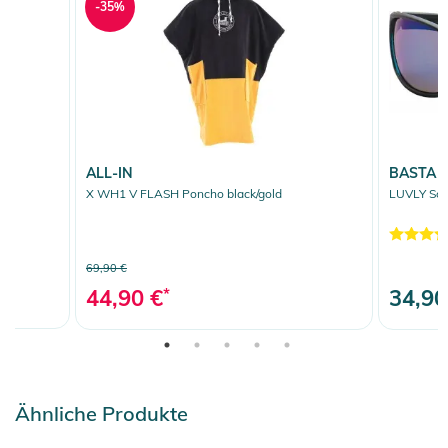
-35%
ALL-IN
BASTA
m
X WH1 V FLASH Poncho black/gold
LUVLY Sonn
69,90 €
44,90 €
*
34,90
Ähnliche Produkte