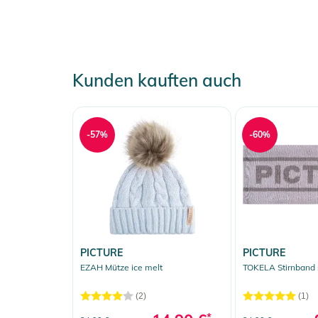
Kunden kauften auch
-57%
-60%
PICTURE
PICTURE
EZAH Mütze ice melt
TOKELA Stirnband 
(2)
(1)
*