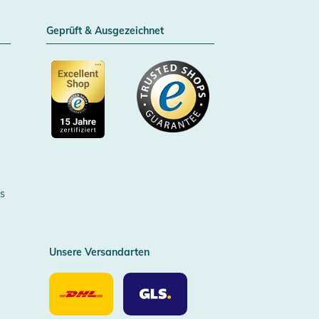
Geprüft & Ausgezeichnet
Zertifizierter Trusted Shop
s
Unsere Versandarten
Unsere
Unsere
Versandarten
Versandarten
DHL
GLS