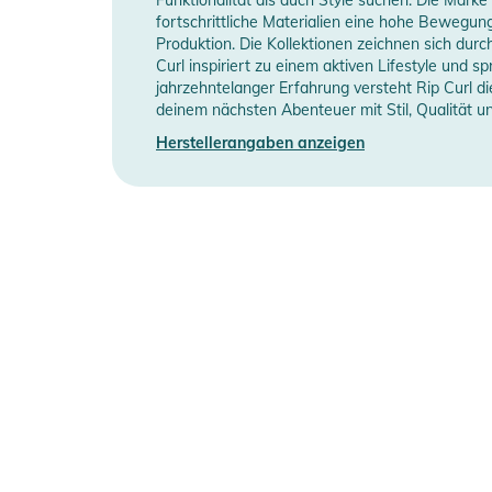
Manufacturer Information
H
fortschrittliche Materialien eine hohe Bewegung
Produktion. Die Kollektionen zeichnen sich durc
Curl inspiriert zu einem aktiven Lifestyle und s
jahrzehntelanger Erfahrung versteht Rip Curl d
deinem nächsten Abenteuer mit Stil, Qualität u
Herstellerangaben anzeigen