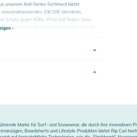
s unserem Anti-Series-Sortiment bietet
ner wasserabweisenden 10K/10K-Membran,
m Schutz gegen Kälte, Wind und Regen. Dazu
nd Beinabschluss, Reißverschlusstaschen und ein
eigen -
eigen -
00% Polyester, Futter 100% Polyamid
332324017540
025
00% Polyester
hite
erheitshinweise
Women
e führende Marke für Surf- und Snowwear, die durch ihre innovativen P
ungen finden Sie direkt am Produkt.
prenanzügen, Boardshorts und Lifestyle-Produkten bietet Rip Curl hoc
 setzt auf fortschrittliche Technologien, wie die „Flashbomb“-Neoprena