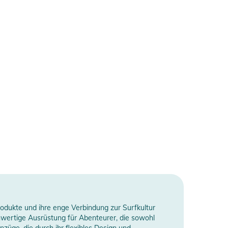
rodukte und ihre enge Verbindung zur Surfkultur
hwertige Ausrüstung für Abenteurer, die sowohl
nzüge, die durch ihr flexibles Design und