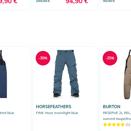
9,90 €
94,90 €
189,90 €
99,90 €
-30%
-25%
HORSEFEATHERS
BURTON
riot blue
FINK Hose moonlight blue
RESERVE 2L REL
summit taupe/tru
(1)