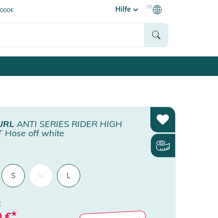
DE
Hilfe
0000€
URL
ANTI SERIES RIDER HIGH
 Hose off white
S
M
L
€
*
0
€