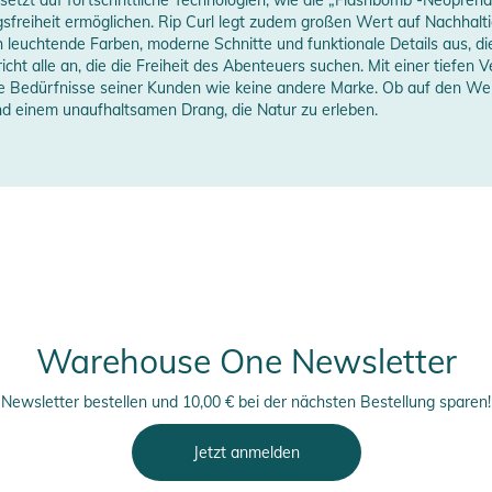
erstellerangaben anzeigen
sfreiheit ermöglichen. Rip Curl legt zudem großen Wert auf Nachhaltigk
h leuchtende Farben, moderne Schnitte und funktionale Details aus, die
pricht alle an, die die Freiheit des Abenteuers suchen. Mit einer tief
ie Bedürfnisse seiner Kunden wie keine andere Marke. Ob auf den Well
nd einem unaufhaltsamen Drang, die Natur zu erleben.
Warehouse One Newsletter
Newsletter bestellen und 10,00 € bei der nächsten Bestellung sparen!
Jetzt anmelden