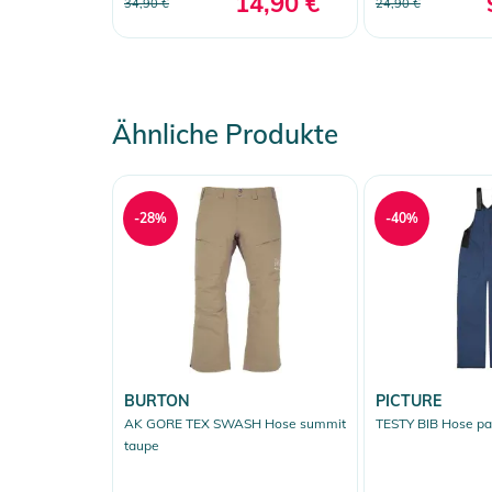
14,90 €
34,90 €
24,90 €
Ähnliche Produkte
-28%
-40%
BURTON
PICTURE
AK GORE TEX SWASH Hose summit
TESTY BIB Hose pat
taupe