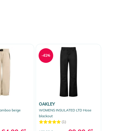
-41%
OAKLEY
amboo beige
WOMENS INSULATED LTD Hose
blackout
(1)
*
*