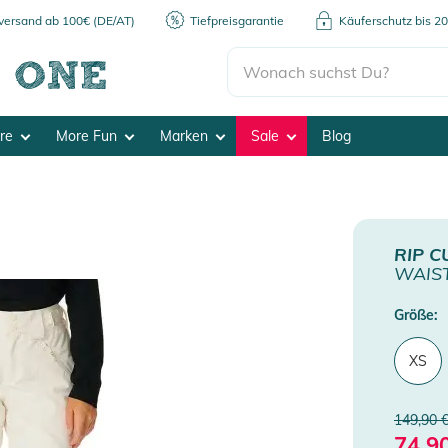
kversand ab 100€ (DE/AT)
Tiefpreisgarantie
Käuferschutz bis 2
ore
More Fun
Marken
Sale
Blog
RIP C
WAIST
Größe:
XS
149,90 
74,9