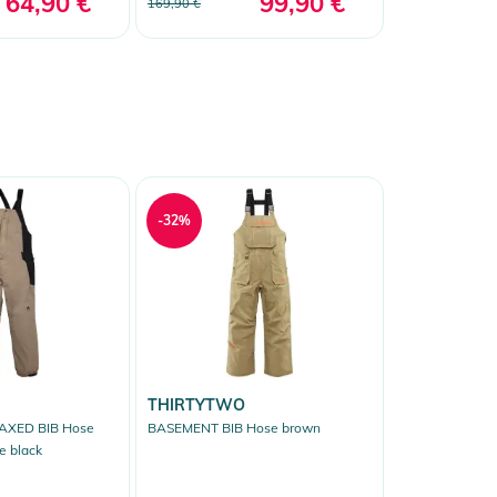
64,90 €
99,90 €
169,90 €
-32%
THIRTYTWO
AXED BIB Hose
BASEMENT BIB Hose brown
e black