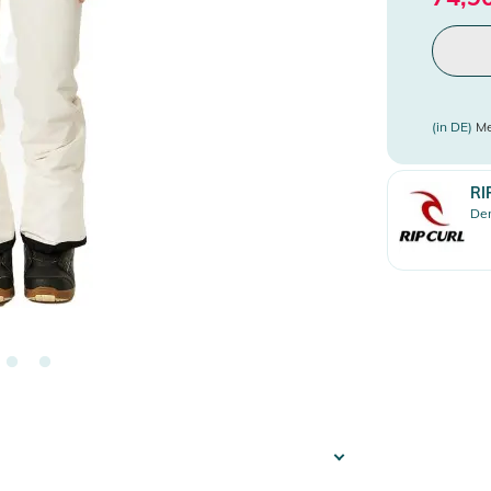
(in DE)
Me
RI
Den