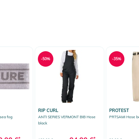
-50%
-35%
RIP CURL
PROTEST
sea fog
ANTI SERIES VERMONT BIB Hose
PRTSAMI Hose b
black
*
*