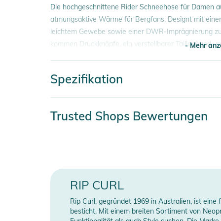
Die hochgeschnittene Rider Schneehose für Damen au
atmungsaktive Wärme für Bergfans. Designt mit ei
leichtem Gewebe sowie einer DWR-Imprägnierung zu
kommen Druckknöpfe, ein verstellbarer Taillenbund u
- Mehr anz
durchgehendes Futter.
Spezifikation
Eigenschaften:
- Mehr anz
- Zusammensetzung: Außenmaterial und Wattierung 1
- Druckknöpfe
Artikelnummer
2
Trusted Shops Bewertungen
- Stickerei und Print-Logos
- verstellbarer Schneefang am Beinabschluss
Erscheinungsjahr
2
- verstellbarer Taillenbund
Material
1
- Reißverschlusstaschen
- durchgehend gefüttert
Farbe
w
RIP CURL
Produktinformationen und Sich
Gender
Rip Curl, gegründet 1969 in Australien, ist ein
Gebrauchsanweisungen, Sicherheitshinweise und Warn
besticht. Mit einem breiten Sortiment von Neo
Funktionalität als auch Style suchen. Die Marke