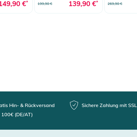
149,90 €
*
139,90 €
*
199,90 €
269,90 €
atis Hin- & Rückversand
Sichere Zahlung mit SSL
 100€ (DE/AT)