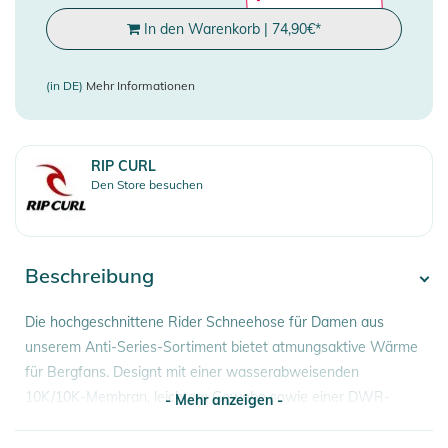
In den Warenkorb
|
74,90
€
*
(in DE)
Mehr Informationen
RIP CURL
Den Store besuchen
Beschreibung
Die hochgeschnittene Rider Schneehose für Damen aus
unserem Anti-Series-Sortiment bietet atmungsaktive Wärme
für Bergfans. Designt mit einer wasserabweisenden
10K/10K-Membran, leichtem Gewebe sowie einer DWR-
- Mehr anzeigen -
Imprägnierung zum Schutz gegen Kälte, Wind und Regen.
Dazu kommen Druckknöpfe, ein verstellbarer Taillenbund und