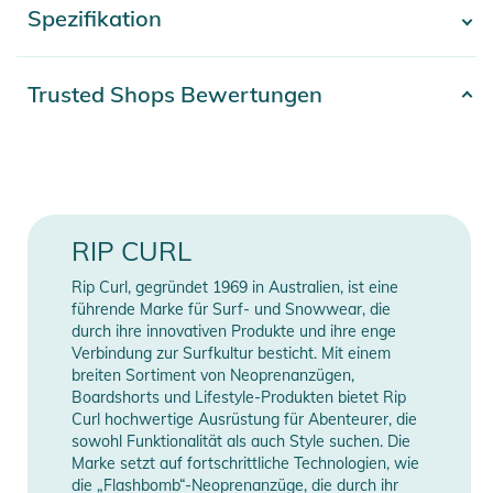
Spezifikation
- Mehr anzeigen -
Beinabschluss, Reißverschlusstaschen und ein
durchgehendes Futter.
Artikelnummer
2332324017557
Trusted Shops Bewertungen
Eigenschaften:
Farbe
black
- Zusammensetzung: Außenmaterial und Wattierung 100%
Polyester, Futter 100% Polyamid
Gender
Women
- Druckknöpfe
- Stickerei und Print-Logos
Material
100% Polyester
RIP CURL
- verstellbarer Schneefang am Beinabschluss
- verstellbarer Taillenbund
Erscheinungsjahr
2025
Rip Curl, gegründet 1969 in Australien, ist eine
- Reißverschlusstaschen
führende Marke für Surf- und Snowwear, die
- durchgehend gefüttert
durch ihre innovativen Produkte und ihre enge
Manufacturer
Herstellerangaben
Verbindung zur Surfkultur besticht. Mit einem
Information
anzeigen
Produktinformationen und
breiten Sortiment von Neoprenanzügen,
Boardshorts und Lifestyle-Produkten bietet Rip
Sicherheitshinweise
Curl hochwertige Ausrüstung für Abenteurer, die
sowohl Funktionalität als auch Style suchen. Die
Gebrauchsanweisungen, Sicherheitshinweise und Warnungen
Marke setzt auf fortschrittliche Technologien, wie
finden Sie direkt am Produkt.
die „Flashbomb“-Neoprenanzüge, die durch ihr