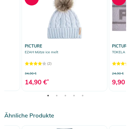
PICTURE
PICTUR
EZAH Mütze ice melt
TOKELA St
(2)
34,90 €
24,90 €
14,90 €
*
9,90 
Ähnliche Produkte