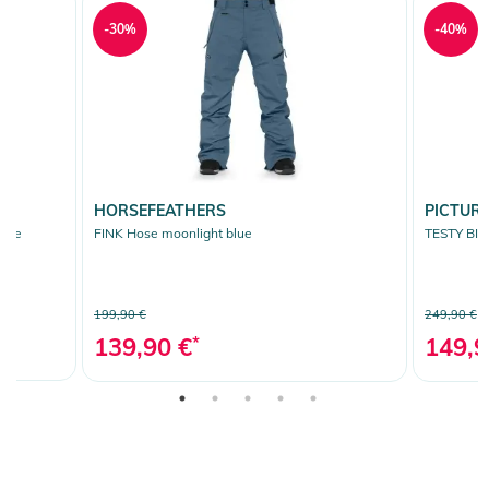
-30%
-40%
HORSEFEATHERS
PICTUR
upe
FINK Hose moonlight blue
TESTY BIB 
199,90 €
249,90 €
139,90 €
*
149,9