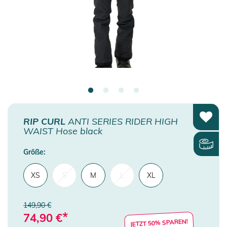
RIP CURL
ANTI SERIES RIDER HIGH
WAIST Hose black
Größe:
XS
S
M
L
XL
149,90 €
*
74,90
€
JETZT 50% SPAREN!