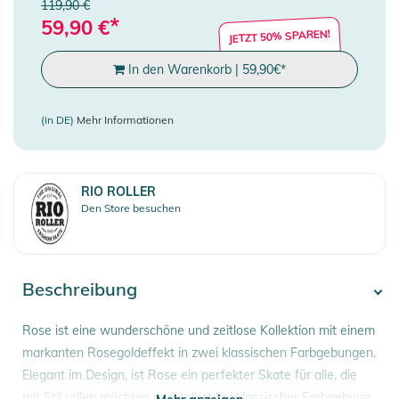
119,90 €
*
59,90
€
JETZT 50% SPAREN!
In den Warenkorb
|
59,90
€
*
(in DE)
Mehr Informationen
RIO ROLLER
Den Store besuchen
Beschreibung
Rose ist eine wunderschöne und zeitlose Kollektion mit einem
markanten Rosegoldeffekt in zwei klassischen Farbgebungen.
Elegant im Design, ist Rose ein perfekter Skate für alle, die
mit Stil rollen möchten und selbst bei klassischer Farbgebung