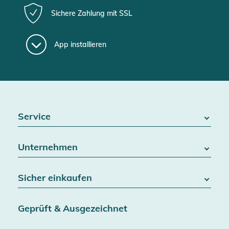
Sichere Zahlung mit SSL
App installieren
Service
FAQ / Hilfe
Unternehmen
Batteriegesetz
Kontakt
Über uns
Widerrufsrecht
Sicher einkaufen
Blog
Vertrag widerrufen
Team
Datenschutz
Versand & Lieferung
Jobs
Geprüft & Ausgezeichnet
AGB & Kundeninformationen
SSL-Verschlüsselung
Partner
Barrierefreiheitserklärung
Zertifiziert durch Trusted Shops