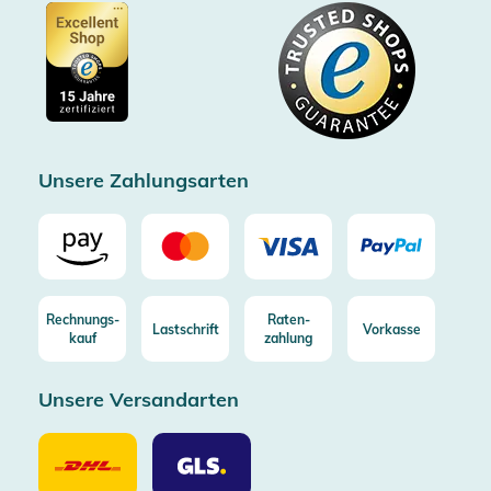
Gutscheine
Datenschutz
Showroom Düsseldorf
Käuferschutz bis 20000€
Cookie-Einstellungen
Impressum
Gratis Versand ab 100€ Bestellwert (in DE/AT)
Kostenlose Rücksendung (aus DE/AT)
Zertifizierter Trusted Shop
Unsere Zahlungsarten
Rechnungs-
Raten-
Lastschrift
Vorkasse
kauf
zahlung
Unsere Versandarten
Unsere
Unsere
Versandarten
Versandarten
DHL
GLS