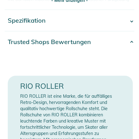
- Mehr anzeigen -
in einer überfüllten RolleRdisco absolut auffallen möchten!
Rio Roller nimmt einige Ökologische-Änderungen vor,
Spezifikation
- Mehr anzeigen -
angefangen bei der Verpackung. Die Einweg-Plastiktüten, in
die die Skates eingepackt wurden, werden abgeschafft und
stattdessen durch einen Baumwolltuch mit Markenzeichen
Artikelnummer
2100003361325
Trusted Shops Bewertungen
ersetzt.
Erscheinungsjahr
2019
Eigenschaften:
Farbe
white
- Verstärkter Figurenstil
Gender
Women
RIO ROLLER
- Vollleder-PVC-Konstruktion
- Haken und Logo aus Roségoldeffekt
RIO ROLLER ist eine Marke, die für auffälliges
Manufacturer
Herstellerangaben
- Rio Roller - gepolsterte Ferse, geformte Innensohle
Retro-Design, hervorragenden Komfort und
Information
anzeigen
- Mikroinjektionslogo an der Ferse
qualitativ hochwertige Rollschuhe steht. Die
Rollschuhe von RIO ROLLER kombinieren
- Fahrgestell und LKW
leuchtende Farben und kreative Muster mit
- Rio Roller PP Hi-Impact-Chassis
fortschrittlicher Technologie, um Skater aller
- Rio Roller aus Aluminium
Altersgruppen und Erfahrungsstufen zu
- PU-gegossene 94A-Buchsen