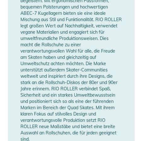
begeistern. Mit ergonomischen Passformen,
bequemen Polsterungen und hochwertigen
Produktinformationen und
ABEC-7 Kugellagern bieten sie eine ideale
Mischung aus Stil und Funktionalität. RIO ROLLER
Sicherheitshinweise
legt großen Wert auf Nachhaltigkeit, verwendet
vegane Materialien und engagiert sich für
Gebrauchsanweisungen, Sicherheitshinweise und Warnungen
umweltfreundliche Produktionsweisen. Dies
finden Sie direkt am Produkt.
macht die Rollschuhe zu einer
verantwortungsvollen Wahl für alle, die Freude
am Skaten haben und gleichzeitig auf
Umweltschutz achten möchten. Die Marke
unterstützt außerdem Skater-Communities
weltweit und inspiriert durch ihre Designs, die
stark an die Rollschuh-Diskos der 80er und 90er
Jahre erinnern. RIO ROLLER verbindet Spaß,
Sicherheit und ein starkes Umweltbewusstsein
und positioniert sich so als eine der führenden
Marken im Bereich der Quad Skates. Mit ihrem
klaren Fokus auf stilvolles Design und
verantwortungsvolle Produktion setzt RIO
ROLLER neue Maßstäbe und bietet eine breite
Auswahl an Rollschuhen, die für jeden geeignet
sind.