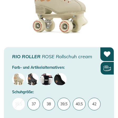
RIO ROLLER
ROSE Rollschuh cream
Farb- und Artikelalternativen:
Schuhgröße:
35,5
37
38
39,5
40,5
42