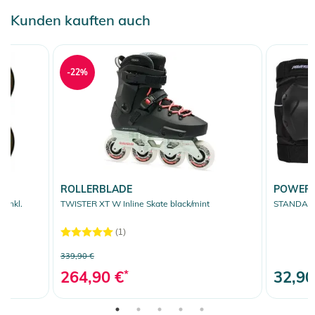
Kunden kauften auch
-22%
ROLLERBLADE
POWERS
 inkl.
TWISTER XT W Inline Skate black/mint
STANDARD
(1)
339,90 €
264,90 €
*
32,90