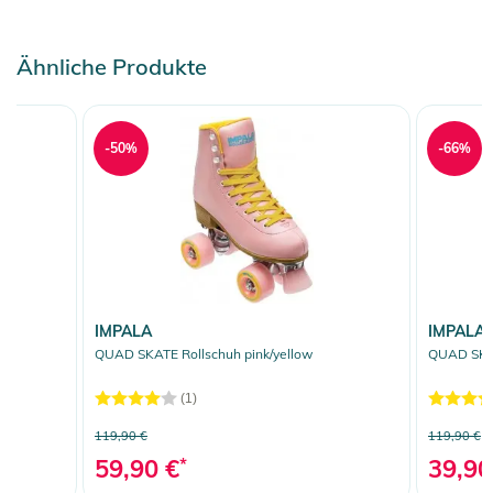
Ähnliche Produkte
-50%
-66%
IMPALA
IMPALA
QUAD SKATE Rollschuh pink/yellow
QUAD SKAT
(1)
119,90 €
119,90 €
59,90 €
*
39,90