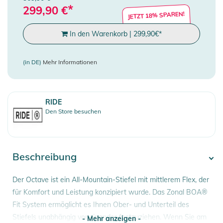
*
299,90
€
JETZT 18% SPAREN!
In den Warenkorb
|
299,90
€
*
(in DE)
Mehr Informationen
RIDE
Den Store besuchen
Beschreibung
Der Octave ist ein All-Mountain-Stiefel mit mittlerem Flex, der
für Komfort und Leistung konzipiert wurde. Das Zonal BOA®
Fit System ermöglicht es Ihnen Ober- und Unterteil des
Stiefels unabhängig voneinander festzuziehen. Wenn Sie am
- Mehr anzeigen -