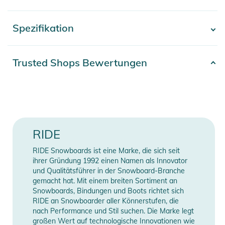
Schnürsenkel des Innenschuhs ziehen, wird der obere Teil des
den oberen Teil des Stiefels fest, während die Zunge des
Spezifikation
- Mehr anzeigen -
Stiefels des Stiefels über dem Fuß und drückt die Ferse in die
Fersentasche. Tasche. Hören Sie auf zu lesen und fangen Sie
an zu kaufen. Wir versprechen, Sie werden den Octave
Artikelnummer
2332526024032
Trusted Shops Bewertungen
lieben.
Erscheinungsjahr
2026
Eigenschaften:
Gender
Men
- Feel: 6
Shell:
Farbe
black
RIDE
- 1:1 Lasting, Silver Last, IN2GRATED, Articulated Cuff, Heat
Reflective Foil
Verschluss
BOA
RIDE Snowboards ist eine Marke, die sich seit
- C.A.T. System
ihrer Gründung 1992 einen Namen als Innovator
- Flex Lite 2.0 Outsole, +SLIME midsole
Step In / Standard
und Qualitätsführer in der Snowboard-Branche
Kompatibilität
gemacht hat. Mit einem breiten Sortiment an
- BOA® Zonal Fit System, TX3 Lace, Tongue Tied Hybrid
Bindungen
Snowboards, Bindungen und Boots richtet sich
Harness
RIDE an Snowboarder aller Könnerstufen, die
Liner:
Manufacturer
Herstellerangaben
nach Performance und Stil suchen. Die Marke legt
- Internal/External J Bars
großen Wert auf technologische Innovationen wie
Information
anzeigen