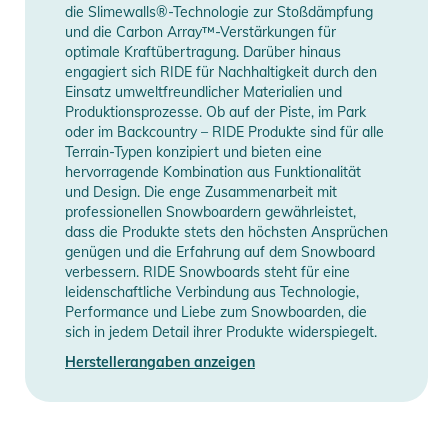
die Slimewalls®-Technologie zur Stoßdämpfung
- Intuition Support Foam Liner, Lace Lock
und die Carbon Array™-Verstärkungen für
- Impacto Primo Insole
optimale Kraftübertragung. Darüber hinaus
engagiert sich RIDE für Nachhaltigkeit durch den
Produktinformationen und
Einsatz umweltfreundlicher Materialien und
Sicherheitshinweise
Produktionsprozesse. Ob auf der Piste, im Park
oder im Backcountry – RIDE Produkte sind für alle
Gebrauchsanweisungen, Sicherheitshinweise und Warnungen
Terrain-Typen konzipiert und bieten eine
finden Sie direkt am Produkt.
hervorragende Kombination aus Funktionalität
und Design. Die enge Zusammenarbeit mit
professionellen Snowboardern gewährleistet,
dass die Produkte stets den höchsten Ansprüchen
genügen und die Erfahrung auf dem Snowboard
verbessern. RIDE Snowboards steht für eine
leidenschaftliche Verbindung aus Technologie,
Performance und Liebe zum Snowboarden, die
sich in jedem Detail ihrer Produkte widerspiegelt.
Herstellerangaben anzeigen