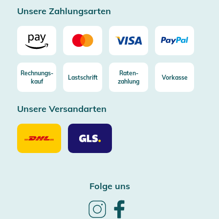
Unsere Zahlungsarten
Rechnungs-
Raten-
Lastschrift
Vorkasse
kauf
zahlung
Unsere Versandarten
Unsere
Unsere
Versandarten
Versandarten
DHL
GLS
Folge uns
Follow
Follow
us
us