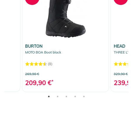
BURTON
HEAD
MOTO BOA Boot black
THREE LY
(8)
269,90 €
329,90 €
209,90 €
*
239,9