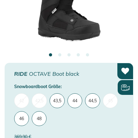
RIDE
OCTAVE Boot black
Snowboardboot Größe:
42
42,5
43,5
44
44,5
45
46
48
369,90 €