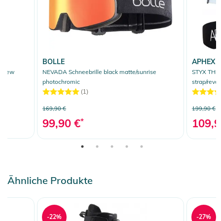
BOLLE
APHEX
ashew
NEVADA Schneebrille black matte/sunrise
STYX THE 
photochromic
strap/revo
(1)
169,90 €
199,90 €
99,90 €
*
109,9
Ähnliche Produkte
-22%
-27%