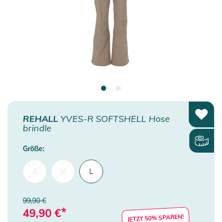
REHALL
YVES-R SOFTSHELL Hose
brindle
Größe:
S
M
L
99,90 €
*
49,90
€
JETZT 50% SPAREN!