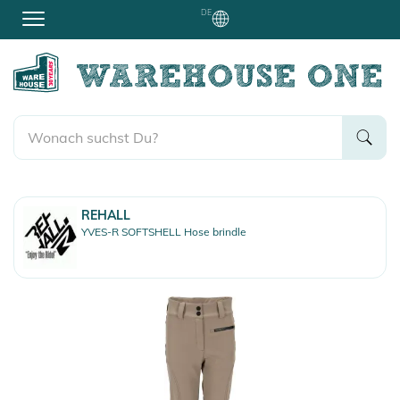
DE
REHALL
YVES-R SOFTSHELL Hose brindle