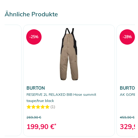
Ähnliche Produkte
-25%
-28%
BURTON
BURTO
RESERVE 2L RELAXED BIB Hose summit
AK GORE 
taupe/true black
(1)
269,90 €
459,90 €
199,90 €
*
329,9