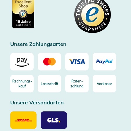
Datenschutz
Showroom Düsseldorf
Käuferschutz bis 20000€
Cookie-Einstellungen
Impressum
Gratis Versand ab 100€ Bestellwert (in DE/AT)
Kostenlose Rücksendung (aus DE/AT)
Zertifizierter Trusted Shop
Unsere Zahlungsarten
Rechnungs-
Raten-
Lastschrift
Vorkasse
kauf
zahlung
Unsere Versandarten
Unsere
Unsere
Versandarten
Versandarten
DHL
GLS