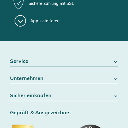
Sichere Zahlung mit SSL
App installieren
Service
FAQ / Hilfe
Unternehmen
Batteriegesetz
Kontakt
Über uns
Widerrufsrecht
Sicher einkaufen
Blog
Vertrag widerrufen
Team
Datenschutz
Versand & Lieferung
Jobs
Geprüft & Ausgezeichnet
AGB & Kundeninformationen
SSL-Verschlüsselung
Partner
Barrierefreiheitserklärung
Zertifiziert durch Trusted Shops
Gutscheine