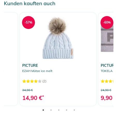
Kunden kauften auch
-57%
-60%
PICTURE
PICTUR
ack
EZAH Mütze ice melt
TOKELA St
(2)
34,90 €
24,90 €
14,90 €
*
9,90 