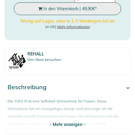
In den Warenkorb
|
49,90
€
*
Wenig auf Lager, aber in 1-3 Werktagen bei dir
(in DE)
Mehr Informationen
REHALL
Den Store besuchen
Beschreibung
Die YVES-R ist eine Softshell-Schneehose für Frauen. Diese
Schneehose hat ein einzigartiges Design und sitzt enger als die
normalen Rehall Schneehosen für Frauen. Die Schneehose hat alle
notwendigen Taschen, einen Schneerock und eine 20K/20K
- Mehr anzeigen -
wasserdichte Außenhülle. Mit der YVES-R fallen Sie auf der Piste auf.