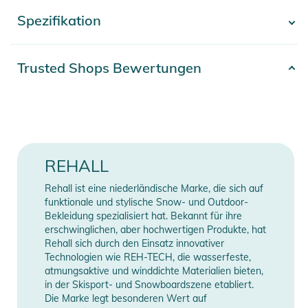
Spezifikation
Produktinformationen und
- Mehr anzeigen -
Sicherheitshinweise
Artikelnummer
2332425026069
Gebrauchsanweisungen, Sicherheitshinweise und Warnungen
Trusted Shops Bewertungen
finden Sie direkt am Produkt.
Obermaterial: 92% Polyester,
Material
8% Elastan / Innenmaterial:
100% Polyester
Farbe
beige
REHALL
Erscheinungsjahr
2025
Rehall ist eine niederländische Marke, die sich auf
funktionale und stylische Snow- und Outdoor-
Bekleidung spezialisiert hat. Bekannt für ihre
Gender
Women
erschwinglichen, aber hochwertigen Produkte, hat
Rehall sich durch den Einsatz innovativer
Manufacturer
Technologien wie REH-TECH, die wasserfeste,
Herstellerangaben anzeigen
Information
atmungsaktive und winddichte Materialien bieten,
in der Skisport- und Snowboardszene etabliert.
Die Marke legt besonderen Wert auf