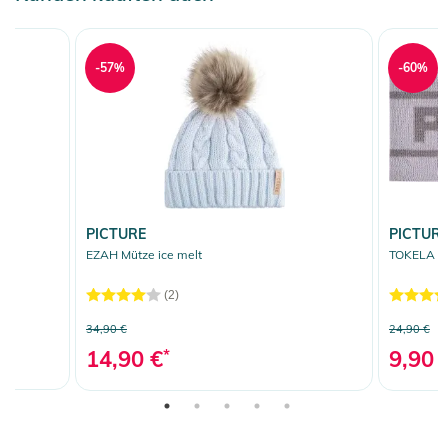
-57%
-60%
PICTURE
PICTUR
EZAH Mütze ice melt
TOKELA St
(2)
34,90 €
24,90 €
14,90 €
*
9,90 