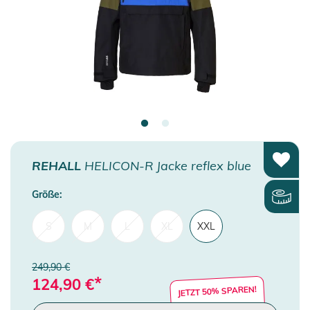
REHALL
HELICON-R Jacke reflex blue
Größe:
S
M
L
XL
XXL
249,90 €
*
124,90
€
JETZT 50% SPAREN!