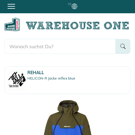
DE
REHALL
HELICON-R Jacke reflex blue