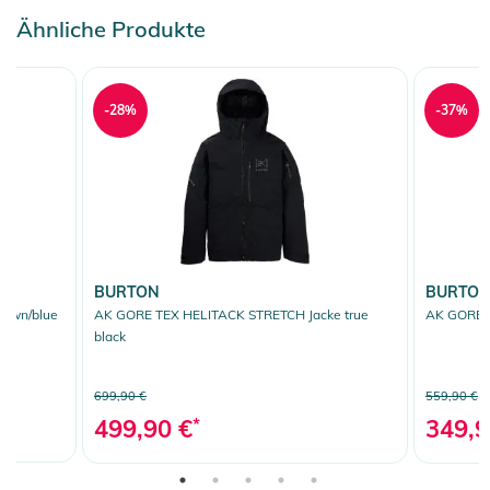
Ähnliche Produkte
-28%
-37%
BURTON
BURTO
rown/blue
AK GORE TEX HELITACK STRETCH Jacke true
AK GORE T
black
699,90 €
559,90 €
499,90 €
*
349,9