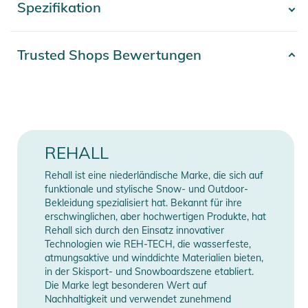
Spezifikation
- Mehr anzeigen -
wasserdichten Außenmaterials, des Innenfutters aus 100 %
Polyester, der Belüftungsreißverschlüsse unter den Achseln
und der tollen Taschen sowohl an der Innen- als auch an der
Artikelnummer
2332425025420
Trusted Shops Bewertungen
Außenseite der Jacke bietet sie alles, was man für einen
Obermaterial: 100% Polyester /
perfekten Skitag braucht.
Material
Innenmaterial: 100% Polyester /
Produktinformationen und
Fütterung: 100% Polyester
Sicherheitshinweise
Farbe
blue
REHALL
Gebrauchsanweisungen, Sicherheitshinweise und Warnungen
finden Sie direkt am Produkt.
Gender
Men
Rehall ist eine niederländische Marke, die sich auf
funktionale und stylische Snow- und Outdoor-
Bekleidung spezialisiert hat. Bekannt für ihre
Erscheinungsjahr
2025
erschwinglichen, aber hochwertigen Produkte, hat
Rehall sich durch den Einsatz innovativer
Manufacturer
Technologien wie REH-TECH, die wasserfeste,
Herstellerangaben anzeigen
Information
atmungsaktive und winddichte Materialien bieten,
in der Skisport- und Snowboardszene etabliert.
Die Marke legt besonderen Wert auf
Nachhaltigkeit und verwendet zunehmend