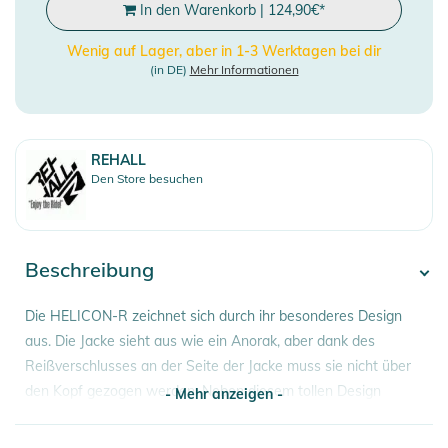
In den Warenkorb
|
124,90
€
*
Wenig auf Lager, aber in 1-3 Werktagen bei dir
(in DE)
Mehr Informationen
REHALL
Den Store besuchen
Beschreibung
Die HELICON-R zeichnet sich durch ihr besonderes Design
aus. Die Jacke sieht aus wie ein Anorak, aber dank des
Reißverschlusses an der Seite der Jacke muss sie nicht über
den Kopf gezogen werden. Neben diesem tollen Design
- Mehr anzeigen -
verfügt die Jacke auch über alle technischen Eigenschaften,
die man von einer Rehall-Jacke erwartet. Dank des 20K/20K