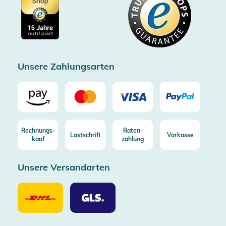
Cookie-Einstellungen
Impressum
Gratis Versand ab 100€ Bestellwert (in DE/AT)
Kostenlose Rücksendung (aus DE/AT)
Zertifizierter Trusted Shop
Unsere Zahlungsarten
Rechnungs-
Raten-
Lastschrift
Vorkasse
kauf
zahlung
Unsere Versandarten
Unsere
Unsere
Versandarten
Versandarten
DHL
GLS