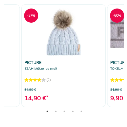
-57%
-60%
PICTURE
PICTUR
EZAH Mütze ice melt
TOKELA St
(2)
34,90 €
24,90 €
14,90 €
*
9,90 