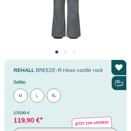
REHALL
BREEZE-R Hose castle rock
Größe:
M
L
XL
179,90 €
*
119,90
€
JETZT 33% SPAREN!