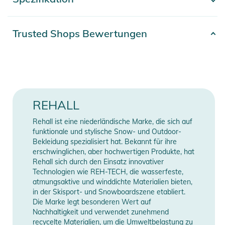
- Mehr anzeigen -
den Schutz und den Komfort, den du benötigst. Mit ihrem
modernen Design und langlebigen Materialien bist du für ein
großartiges Erlebnis im Schnee gerüstet.
Artikelnummer
2332526029020
Trusted Shops Bewertungen
Entdecke das ultimative Wintersporterlebnis
Material
100% Polyester
Die BREEZE-R Herren Baggy Snowpants sind mehr als nur
eine Skihose. Sie sind ein Statement von Stil und
Gender
Men
Nachhaltigkeit. Hergestellt aus 100% recyceltem Polyester,
trägst du nicht nur eine Hose, die dich vor den Elementen
Erscheinungsjahr
2026
REHALL
schützt, sondern auch eine, die zu einer besseren Umwelt
beiträgt. Die vollständig getapten Nähte und die Wassersäule
Farbe
grey
Rehall ist eine niederländische Marke, die sich auf
von 20.000 mm sorgen dafür, dass du trocken bleibst, selbst
funktionale und stylische Snow- und Outdoor-
bei den herausforderndsten Wetterbedingungen. Und mit den
Bekleidung spezialisiert hat. Bekannt für ihre
Manufacturer
Herstellerangaben
erschwinglichen, aber hochwertigen Produkte, hat
Belüftungsreißverschlüssen kannst du die Luftzirkulation an
Information
anzeigen
Rehall sich durch den Einsatz innovativer
deine Aktivität anpassen, sodass du immer komfortabel
Technologien wie REH-TECH, die wasserfeste,
bleibst.
atmungsaktive und winddichte Materialien bieten,
Die übergroße Passform gibt dir die Bewegungsfreiheit, die
in der Skisport- und Snowboardszene etabliert.
Die Marke legt besonderen Wert auf
du benötigst, um deine Grenzen auf der Piste zu erweitern.
Nachhaltigkeit und verwendet zunehmend
Egal, ob du ein erfahrener Snowboarder bist oder gerade erst
recycelte Materialien, um die Umweltbelastung zu