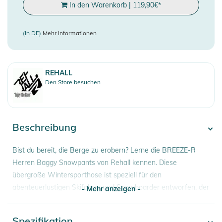
In den Warenkorb
|
119,90
€
*
(in DE)
Mehr Informationen
REHALL
Den Store besuchen
Beschreibung
Bist du bereit, die Berge zu erobern? Lerne die BREEZE-R
Herren Baggy Snowpants von Rehall kennen. Diese
übergroße Wintersporthose ist speziell für den
abenteuerlustigen Skifahrer und Snowboarder entworfen, der
- Mehr anzeigen -
Stil und Funktionalität kombinieren möchte. Egal, ob du die
Piste hinunterrast oder im Schnee spielst, diese Hose bietet
Spezifikation