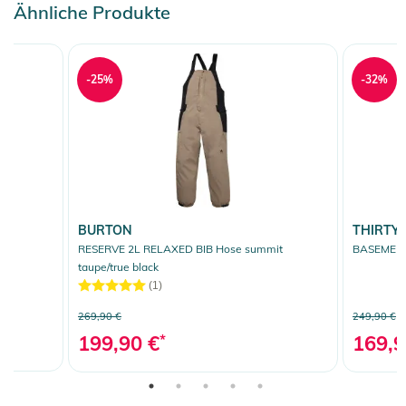
Ähnliche Produkte
-25%
-32%
BURTON
THIRTY
RESERVE 2L RELAXED BIB Hose summit
BASEMENT
taupe/true black
(1)
269,90 €
249,90 €
199,90 €
*
169,9