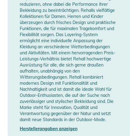
mit dem Skifahren beginnst, diese Hose bietet die Flexibilität
reduzieren, ohne dabei die Performance ihrer
und den Schutz, den du benötigst. Die wasserabweisenden
Bekleidung zu beeinträchtigen. Rehalls vielfältige
Kollektionen für Damen, Herren und Kinder
Reißverschlüsse und die Atmungsaktivität machen diese
überzeugen durch frisches Design und praktische
Hose zu einem unverzichtbaren Artikel für jeden
Funktionen, die für maximalen Tragekomfort und
Wintersportliebhaber.
Flexibilität sorgen. Das Layering-System
Warte nicht länger und erlebe selbst die Qualität und den
ermöglicht eine individuelle Anpassung der
Kleidung an verschiedene Wetterbedingungen
Komfort der BREEZE-R Herren Baggy Snowpants. Mit den
und Aktivitäten. Mit einem hervorragenden Preis-
Herbst- und Wintersaisons vor der Tür ist dies der perfekte
Leistungs-Verhältnis bietet Rehall hochwertige
Zeitpunkt, um deine Ausrüstung aufzurüsten. Lass dich von
Ausrüstung für alle, die sich gerne draußen
der abenteuerlichen Geist von Rehall inspirieren und mach
aufhalten, unabhängig von den
Witterungsbedingungen. Rehall kombiniert
dich bereit für eine unvergessliche Zeit im Schnee. Bestelle
modernes Design mit Funktionalität und
noch heute und entdecke, warum so viele Wintersportler sich
Nachhaltigkeit und ist damit die ideale Wahl für
für Rehall entscheiden.
Outdoor-Enthusiasten, die auf der Suche nach
zuverlässiger und stylischer Bekleidung sind. Die
Marke steht für Innovation, Qualität und
Eigenschaften:
Verantwortung gegenüber der Natur und setzt
- Übergroße Passform für optimale Bewegungsfreiheit
damit neue Standards in der Outdoor-Mode.
- Vollständig getapte Nähte für maximale Wasserdichtigkeit
Herstellerangaben anzeigen
- Wassersäule von 20.000 mm für ultimativen Schutz vor