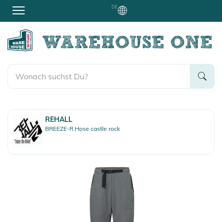
DE
REHALL
BREEZE-R Hose castle rock