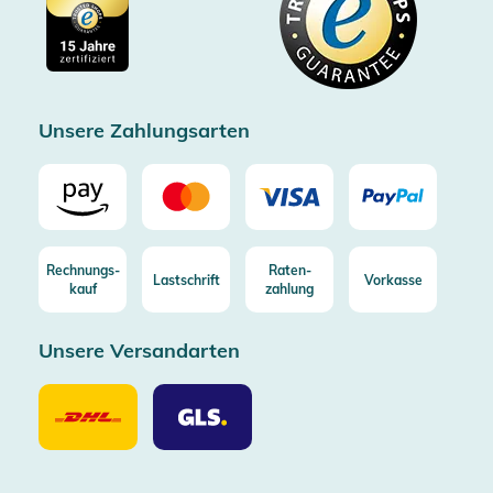
Impressum
Gratis Versand ab 100€ Bestellwert (in DE/AT)
Kostenlose Rücksendung (aus DE/AT)
Zertifizierter Trusted Shop
Unsere Zahlungsarten
Rechnungs-
Raten-
Lastschrift
Vorkasse
kauf
zahlung
Unsere Versandarten
Unsere
Unsere
Versandarten
Versandarten
DHL
GLS